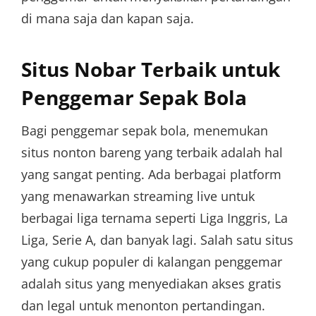
di mana saja dan kapan saja.
Situs Nobar Terbaik untuk
Penggemar Sepak Bola
Bagi penggemar sepak bola, menemukan
situs nonton bareng yang terbaik adalah hal
yang sangat penting. Ada berbagai platform
yang menawarkan streaming live untuk
berbagai liga ternama seperti Liga Inggris, La
Liga, Serie A, dan banyak lagi. Salah satu situs
yang cukup populer di kalangan penggemar
adalah situs yang menyediakan akses gratis
dan legal untuk menonton pertandingan.