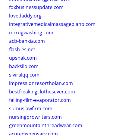
foxbusinessupdate.com
lovedaddy.org
integrativemedicalmassageplano.com
mrrugwashing.com
acb-bankia.com
flash-es.net
upshak.com
backsilo.com
siviralqq.com
impressionresorthoian.com
bestfreakingclothesever.com
falling-film-evaporator.com
sumuslawfirm.com
nursingprowriters.com
greenmountainthreadwear.com
acutedispensary.com