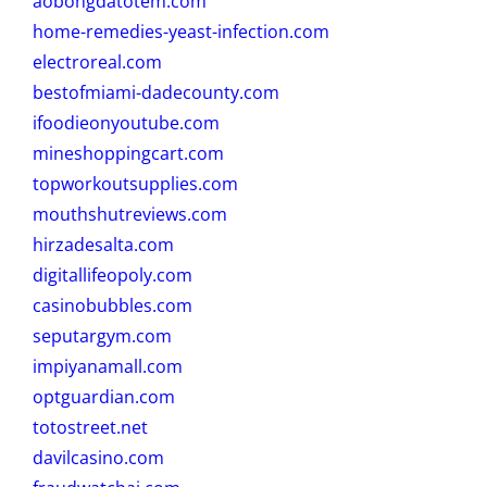
aobongdatotem.com
home-remedies-yeast-infection.com
electroreal.com
bestofmiami-dadecounty.com
ifoodieonyoutube.com
mineshoppingcart.com
topworkoutsupplies.com
mouthshutreviews.com
hirzadesalta.com
digitallifeopoly.com
casinobubbles.com
seputargym.com
impiyanamall.com
optguardian.com
totostreet.net
davilcasino.com