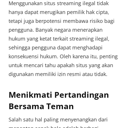
Menggunakan situs streaming ilegal tidak
hanya dapat merugikan pemilik hak cipta,
tetapi juga berpotensi membawa risiko bagi
pengguna. Banyak negara menerapkan
hukum yang ketat terkait streaming ilegal,
sehingga pengguna dapat menghadapi
konsekuensi hukum. Oleh karena itu, penting
untuk mencari tahu apakah situs yang akan
digunakan memiliki izin resmi atau tidak.
Menikmati Pertandingan
Bersama Teman
Salah satu hal paling menyenangkan dari