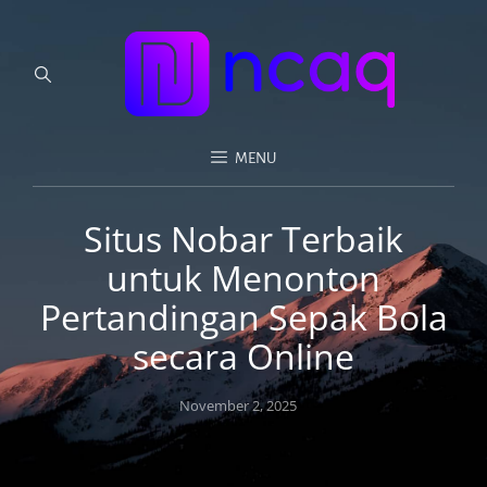
MENU
Situs Nobar Terbaik
untuk Menonton
Pertandingan Sepak Bola
secara Online
Posted
November 2, 2025
on