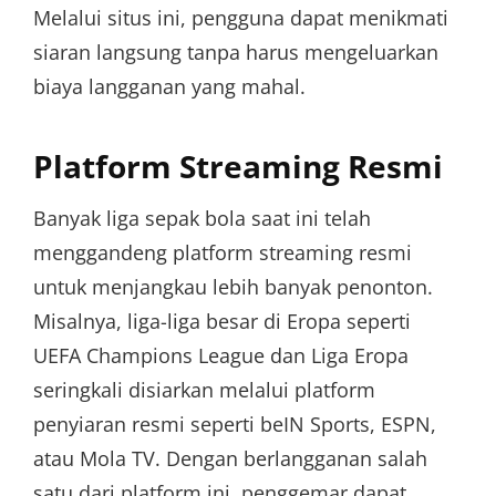
Melalui situs ini, pengguna dapat menikmati
siaran langsung tanpa harus mengeluarkan
biaya langganan yang mahal.
Platform Streaming Resmi
Banyak liga sepak bola saat ini telah
menggandeng platform streaming resmi
untuk menjangkau lebih banyak penonton.
Misalnya, liga-liga besar di Eropa seperti
UEFA Champions League dan Liga Eropa
seringkali disiarkan melalui platform
penyiaran resmi seperti beIN Sports, ESPN,
atau Mola TV. Dengan berlangganan salah
satu dari platform ini, penggemar dapat