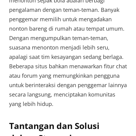
menonton sepak bola adalah berbagi
pengalaman dengan teman-teman. Banyak
penggemar memilih untuk mengadakan
nonton bareng di rumah atau tempat umum.
Dengan mengumpulkan teman-teman,
suasana menonton menjadi lebih seru,
apalagi saat tim kesayangan sedang berlaga.
Beberapa situs bahkan menawarkan fitur chat
atau forum yang memungkinkan pengguna
untuk berinteraksi dengan penggemar lainnya
secara langsung, menciptakan komunitas
yang lebih hidup.
Tantangan dan Solusi