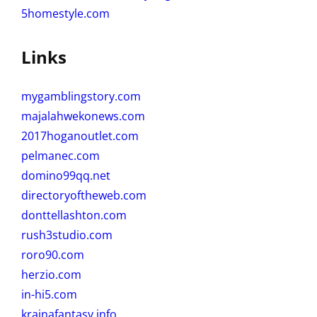
5homestyle.com
Links
mygamblingstory.com
majalahwekonews.com
2017hoganoutlet.com
pelmanec.com
domino99qq.net
directoryoftheweb.com
donttellashton.com
rush3studio.com
roro90.com
herzio.com
in-hi5.com
krainafantasy.info