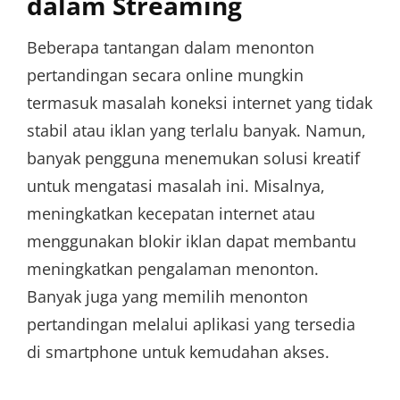
dalam Streaming
Beberapa tantangan dalam menonton
pertandingan secara online mungkin
termasuk masalah koneksi internet yang tidak
stabil atau iklan yang terlalu banyak. Namun,
banyak pengguna menemukan solusi kreatif
untuk mengatasi masalah ini. Misalnya,
meningkatkan kecepatan internet atau
menggunakan blokir iklan dapat membantu
meningkatkan pengalaman menonton.
Banyak juga yang memilih menonton
pertandingan melalui aplikasi yang tersedia
di smartphone untuk kemudahan akses.