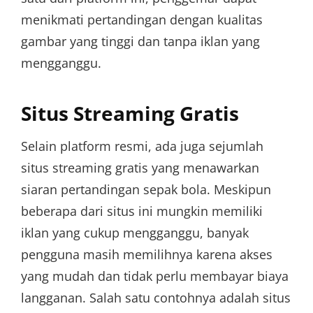
menikmati pertandingan dengan kualitas
gambar yang tinggi dan tanpa iklan yang
mengganggu.
Situs Streaming Gratis
Selain platform resmi, ada juga sejumlah
situs streaming gratis yang menawarkan
siaran pertandingan sepak bola. Meskipun
beberapa dari situs ini mungkin memiliki
iklan yang cukup mengganggu, banyak
pengguna masih memilihnya karena akses
yang mudah dan tidak perlu membayar biaya
langganan. Salah satu contohnya adalah situs