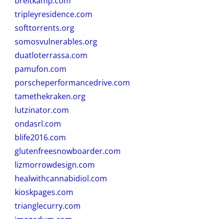
breitkamp.com
tripleyresidence.com
softtorrents.org
somosvulnerables.org
duatloterrassa.com
pamufon.com
porscheperformancedrive.com
tamethekraken.org
lutzinator.com
ondasrl.com
blife2016.com
glutenfreesnowboarder.com
lizmorrowdesign.com
healwithcannabidiol.com
kioskpages.com
trianglecurry.com