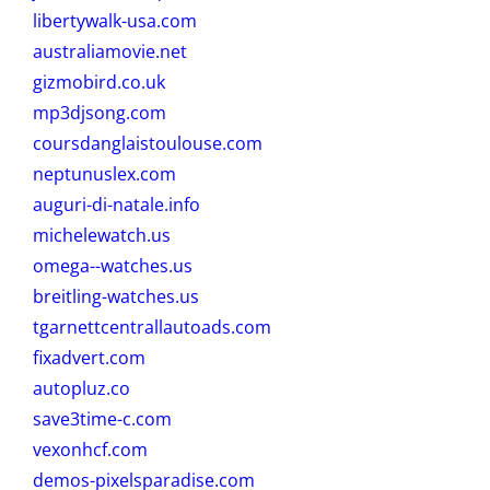
libertywalk-usa.com
australiamovie.net
gizmobird.co.uk
mp3djsong.com
coursdanglaistoulouse.com
neptunuslex.com
auguri-di-natale.info
michelewatch.us
omega--watches.us
breitling-watches.us
tgarnettcentrallautoads.com
fixadvert.com
autopluz.co
save3time-c.com
vexonhcf.com
demos-pixelsparadise.com