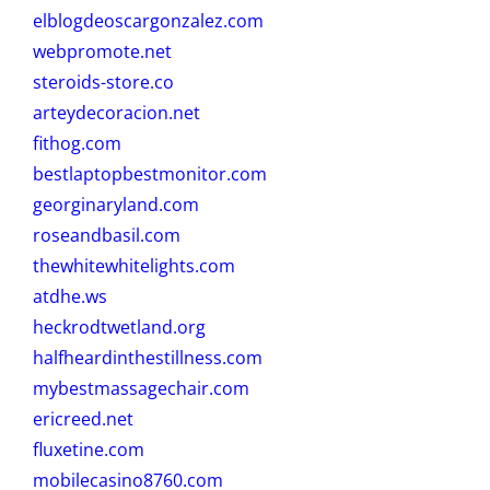
elblogdeoscargonzalez.com
webpromote.net
steroids-store.co
arteydecoracion.net
fithog.com
bestlaptopbestmonitor.com
georginaryland.com
roseandbasil.com
thewhitewhitelights.com
atdhe.ws
heckrodtwetland.org
halfheardinthestillness.com
mybestmassagechair.com
ericreed.net
fluxetine.com
mobilecasino8760.com