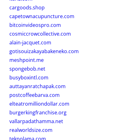
cargoods.shop
capetownacupuncture.com
bitcoinvideospro.com
cosmiccrowcollective.com
alain-jacquet.com
gotisouizakayabakeneko.com
meshpoint.me
spongebob.net
busyboxintl.com
auttayanratchapak.com
postcoffeebarva.com
elteatromilliondollar.com
burgerkingfranchise.org
vallarpadathamma.net
realworldsize.com
teknolama.com