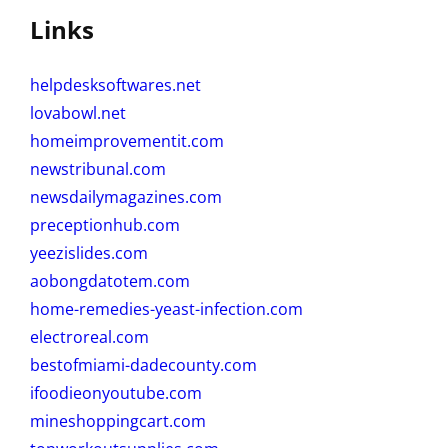
Links
helpdesksoftwares.net
lovabowl.net
homeimprovementit.com
newstribunal.com
newsdailymagazines.com
preceptionhub.com
yeezislides.com
aobongdatotem.com
home-remedies-yeast-infection.com
electroreal.com
bestofmiami-dadecounty.com
ifoodieonyoutube.com
mineshoppingcart.com