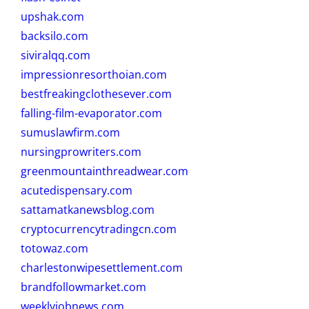
upshak.com
backsilo.com
siviralqq.com
impressionresorthoian.com
bestfreakingclothesever.com
falling-film-evaporator.com
sumuslawfirm.com
nursingprowriters.com
greenmountainthreadwear.com
acutedispensary.com
sattamatkanewsblog.com
cryptocurrencytradingcn.com
totowaz.com
charlestonwipesettlement.com
brandfollowmarket.com
weeklyjobnews.com