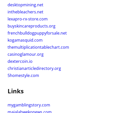
desktopmining.net
inthebleachers.net
lexapro-rx-store.com
buyskincareproducts.org
frenchbulldogpuppyforsale.net
kogamasquid.com
themultiplicationtablechart.com
casinoglamour.org
dextercoin.io
christianarticledirectory.org
5homestyle.com
Links
mygamblingstory.com
majalahwekonews.com