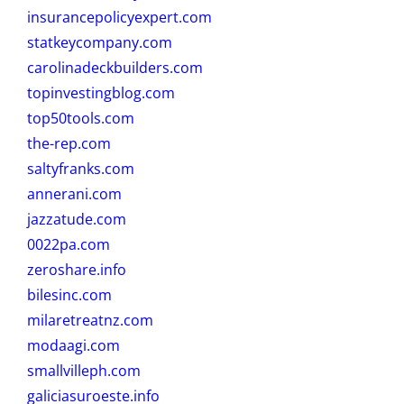
insurancepolicyexpert.com
statkeycompany.com
carolinadeckbuilders.com
topinvestingblog.com
top50tools.com
the-rep.com
saltyfranks.com
annerani.com
jazzatude.com
0022pa.com
zeroshare.info
bilesinc.com
milaretreatnz.com
modaagi.com
smallvilleph.com
galiciasuroeste.info