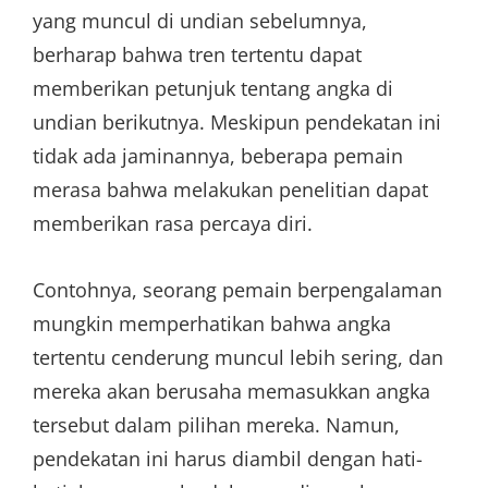
yang muncul di undian sebelumnya,
berharap bahwa tren tertentu dapat
memberikan petunjuk tentang angka di
undian berikutnya. Meskipun pendekatan ini
tidak ada jaminannya, beberapa pemain
merasa bahwa melakukan penelitian dapat
memberikan rasa percaya diri.
Contohnya, seorang pemain berpengalaman
mungkin memperhatikan bahwa angka
tertentu cenderung muncul lebih sering, dan
mereka akan berusaha memasukkan angka
tersebut dalam pilihan mereka. Namun,
pendekatan ini harus diambil dengan hati-