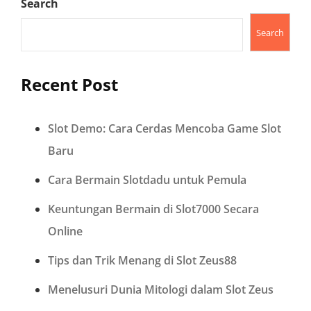
Search
Search
Recent Post
Slot Demo: Cara Cerdas Mencoba Game Slot
Baru
Cara Bermain Slotdadu untuk Pemula
Keuntungan Bermain di Slot7000 Secara
Online
Tips dan Trik Menang di Slot Zeus88
Menelusuri Dunia Mitologi dalam Slot Zeus