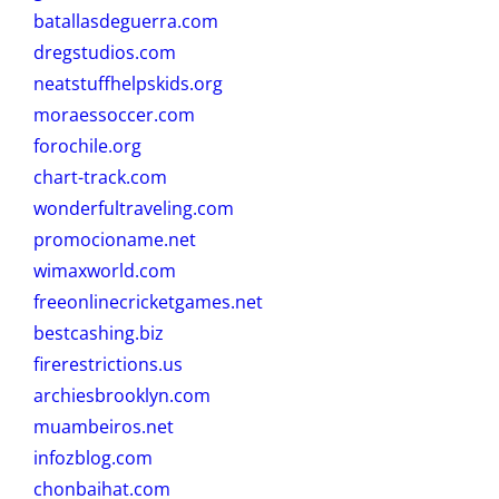
batallasdeguerra.com
dregstudios.com
neatstuffhelpskids.org
moraessoccer.com
forochile.org
chart-track.com
wonderfultraveling.com
promocioname.net
wimaxworld.com
freeonlinecricketgames.net
bestcashing.biz
firerestrictions.us
archiesbrooklyn.com
muambeiros.net
infozblog.com
chonbaihat.com