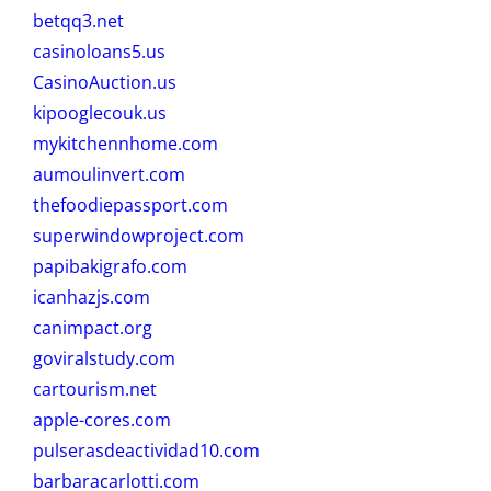
betqq3.net
casinoloans5.us
CasinoAuction.us
kipooglecouk.us
mykitchennhome.com
aumoulinvert.com
thefoodiepassport.com
superwindowproject.com
papibakigrafo.com
icanhazjs.com
canimpact.org
goviralstudy.com
cartourism.net
apple-cores.com
pulserasdeactividad10.com
barbaracarlotti.com