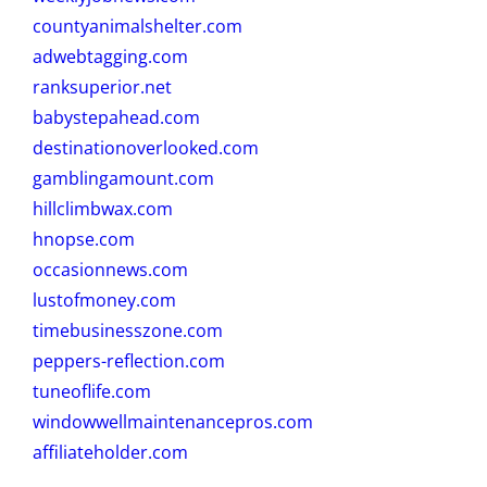
countyanimalshelter.com
adwebtagging.com
ranksuperior.net
babystepahead.com
destinationoverlooked.com
gamblingamount.com
hillclimbwax.com
hnopse.com
occasionnews.com
lustofmoney.com
timebusinesszone.com
peppers-reflection.com
tuneoflife.com
windowwellmaintenancepros.com
affiliateholder.com