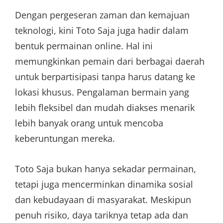
Dengan pergeseran zaman dan kemajuan
teknologi, kini Toto Saja juga hadir dalam
bentuk permainan online. Hal ini
memungkinkan pemain dari berbagai daerah
untuk berpartisipasi tanpa harus datang ke
lokasi khusus. Pengalaman bermain yang
lebih fleksibel dan mudah diakses menarik
lebih banyak orang untuk mencoba
keberuntungan mereka.
Toto Saja bukan hanya sekadar permainan,
tetapi juga mencerminkan dinamika sosial
dan kebudayaan di masyarakat. Meskipun
penuh risiko, daya tariknya tetap ada dan