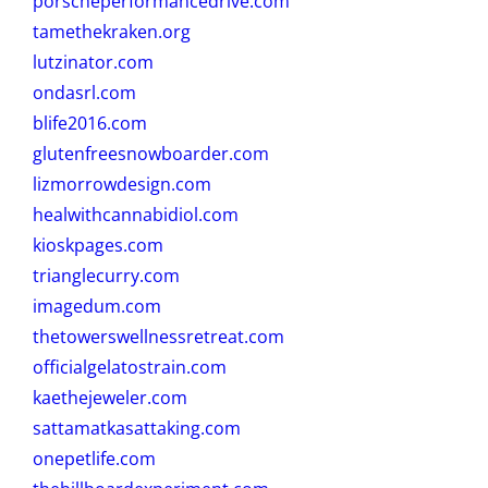
porscheperformancedrive.com
tamethekraken.org
lutzinator.com
ondasrl.com
blife2016.com
glutenfreesnowboarder.com
lizmorrowdesign.com
healwithcannabidiol.com
kioskpages.com
trianglecurry.com
imagedum.com
thetowerswellnessretreat.com
officialgelatostrain.com
kaethejeweler.com
sattamatkasattaking.com
onepetlife.com