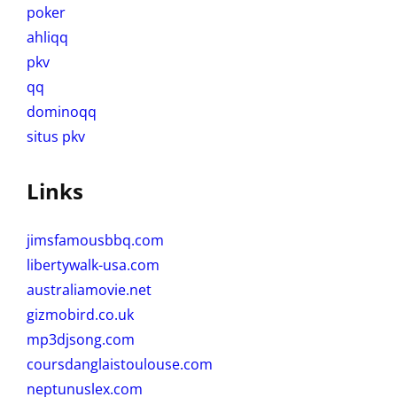
poker
ahliqq
pkv
qq
dominoqq
situs pkv
Links
jimsfamousbbq.com
libertywalk-usa.com
australiamovie.net
gizmobird.co.uk
mp3djsong.com
coursdanglaistoulouse.com
neptunuslex.com