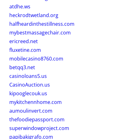
atdhe.ws
heckrodtwetland.org
halfheardinthestillness.com
mybestmassagechair.com
ericreed.net
fluxetine.com
mobilecasino8760.com
betqq3.net
casinoloans5.us
CasinoAuction.us
kipooglecouk.us
mykitchennhome.com
aumoulinvert.com
thefoodiepassport.com
superwindowproject.com
papibakigrafo.com