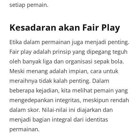
setiap pemain.
Kesadaran akan Fair Play
Etika dalam permainan juga menjadi penting.
Fair play adalah prinsip yang dipegang teguh
oleh banyak liga dan organisasi sepak bola.
Meski menang adalah impian, cara untuk
meraihnya tidak kalah penting. Dalam
beberapa kejadian, kita melihat pemain yang
mengedepankan integritas, meskipun rendah
dalam skor. Nilai-nilai ini diajarkan dan
menjadi bagian integral dari identitas
permainan.