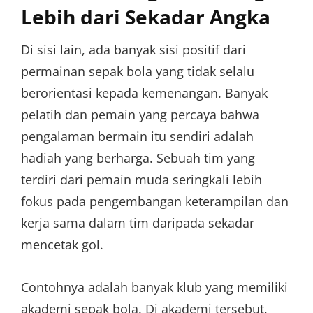
Lebih dari Sekadar Angka
Di sisi lain, ada banyak sisi positif dari
permainan sepak bola yang tidak selalu
berorientasi kepada kemenangan. Banyak
pelatih dan pemain yang percaya bahwa
pengalaman bermain itu sendiri adalah
hadiah yang berharga. Sebuah tim yang
terdiri dari pemain muda seringkali lebih
fokus pada pengembangan keterampilan dan
kerja sama dalam tim daripada sekadar
mencetak gol.
Contohnya adalah banyak klub yang memiliki
akademi sepak bola. Di akademi tersebut,