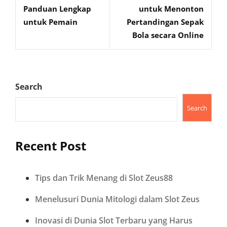
Panduan Lengkap
untuk Menonton
untuk Pemain
Pertandingan Sepak
Bola secara Online
Search
Search
Recent Post
Tips dan Trik Menang di Slot Zeus88
Menelusuri Dunia Mitologi dalam Slot Zeus
Inovasi di Dunia Slot Terbaru yang Harus