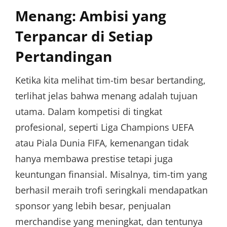
Menang: Ambisi yang
Terpancar di Setiap
Pertandingan
Ketika kita melihat tim-tim besar bertanding,
terlihat jelas bahwa menang adalah tujuan
utama. Dalam kompetisi di tingkat
profesional, seperti Liga Champions UEFA
atau Piala Dunia FIFA, kemenangan tidak
hanya membawa prestise tetapi juga
keuntungan finansial. Misalnya, tim-tim yang
berhasil meraih trofi seringkali mendapatkan
sponsor yang lebih besar, penjualan
merchandise yang meningkat, dan tentunya