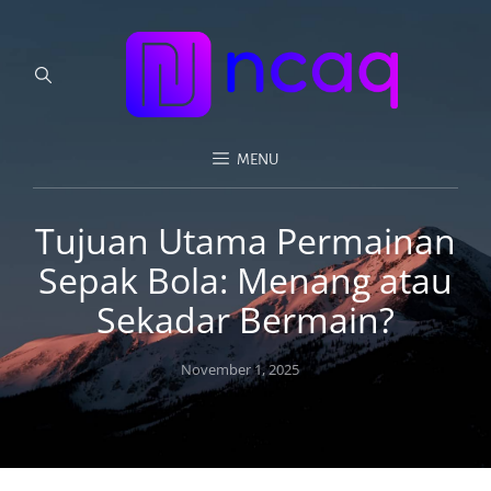
MENU
Tujuan Utama Permainan
Sepak Bola: Menang atau
Sekadar Bermain?
Posted
November 1, 2025
on