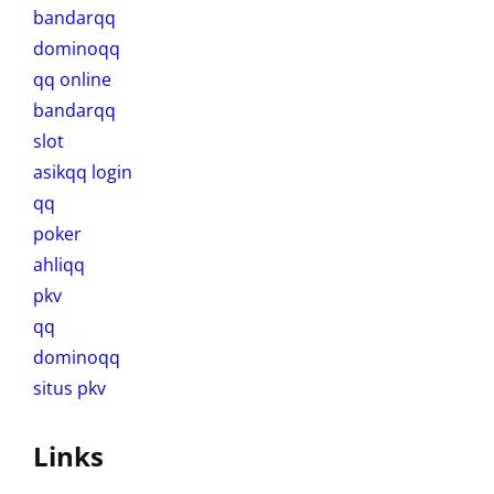
bandarqq
dominoqq
qq online
bandarqq
slot
asikqq login
qq
poker
ahliqq
pkv
qq
dominoqq
situs pkv
Links