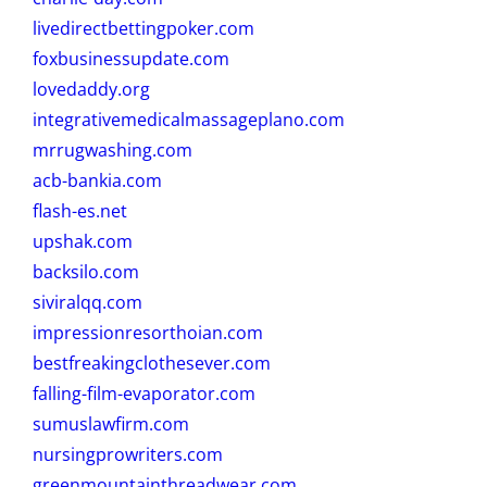
livedirectbettingpoker.com
foxbusinessupdate.com
lovedaddy.org
integrativemedicalmassageplano.com
mrrugwashing.com
acb-bankia.com
flash-es.net
upshak.com
backsilo.com
siviralqq.com
impressionresorthoian.com
bestfreakingclothesever.com
falling-film-evaporator.com
sumuslawfirm.com
nursingprowriters.com
greenmountainthreadwear.com