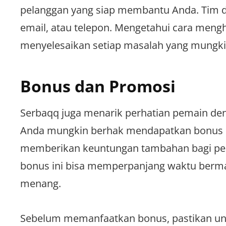
pelanggan yang siap membantu Anda. Tim du
email, atau telepon. Mengetahui cara meng
menyelesaikan setiap masalah yang mungki
Bonus dan Promosi
Serbaqq juga menarik perhatian pemain den
Anda mungkin berhak mendapatkan bonus un
memberikan keuntungan tambahan bagi pema
bonus ini bisa memperpanjang waktu berm
menang.
Sebelum memanfaatkan bonus, pastikan unt