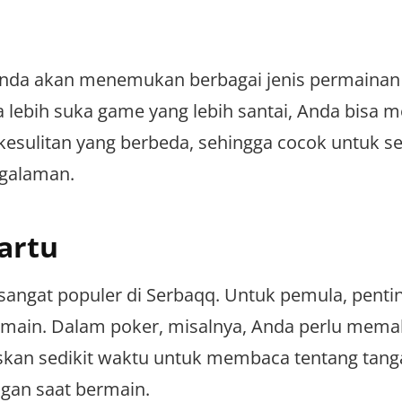
, Anda akan menemukan berbagai jenis permainan
 lebih suka game yang lebih santai, Anda bisa 
 kesulitan yang berbeda, sehingga cocok untuk 
ngalaman.
artu
sangat populer di Serbaqq. Untuk pemula, penti
main. Dalam poker, misalnya, Anda perlu mem
biskan sedikit waktu untuk membaca tentang tan
gan saat bermain.