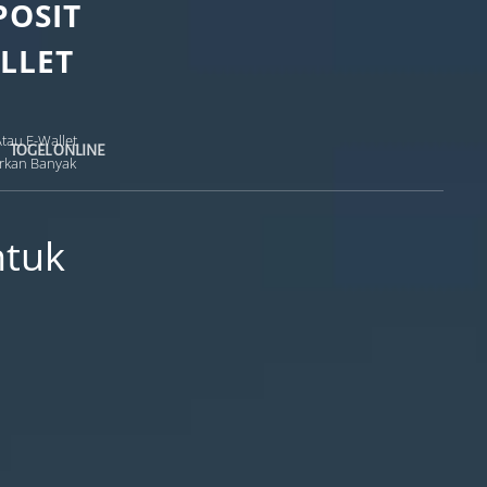
POSIT
LLET
tau E-Wallet
TOGEL ONLINE
arkan Banyak
ntuk