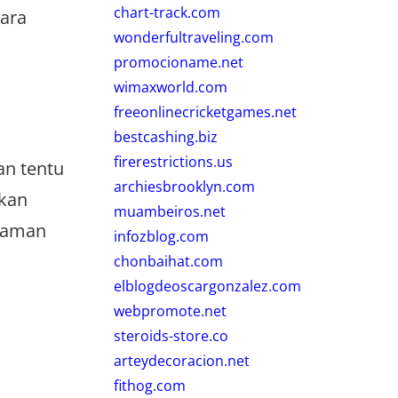
chart-track.com
ara
wonderfultraveling.com
promocioname.net
wimaxworld.com
freeonlinecricketgames.net
bestcashing.biz
firerestrictions.us
an tentu
archiesbrooklyn.com
pkan
muambeiros.net
alaman
infozblog.com
chonbaihat.com
elblogdeoscargonzalez.com
webpromote.net
steroids-store.co
arteydecoracion.net
fithog.com