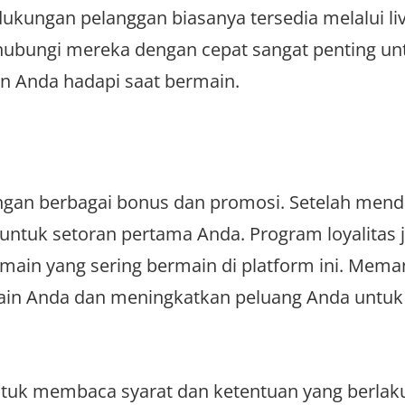
kungan pelanggan biasanya tersedia melalui liv
hubungi mereka dengan cepat sangat penting un
n Anda hadapi saat bermain.
gan berbagai bonus dan promosi. Setelah menda
tuk setoran pertama Anda. Program loyalitas 
in yang sering bermain di platform ini. Mema
ain Anda dan meningkatkan peluang Anda untuk
uk membaca syarat dan ketentuan yang berlak