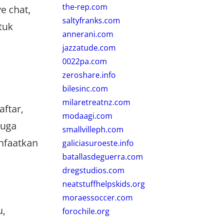
the-rep.com
e chat,
saltyfranks.com
tuk
annerani.com
jazzatude.com
0022pa.com
zeroshare.info
bilesinc.com
milaretreatnz.com
ftar,
modaagi.com
juga
smallvilleph.com
nfaatkan
galiciasuroeste.info
batallasdeguerra.com
dregstudios.com
neatstuffhelpskids.org
moraessoccer.com
u,
forochile.org