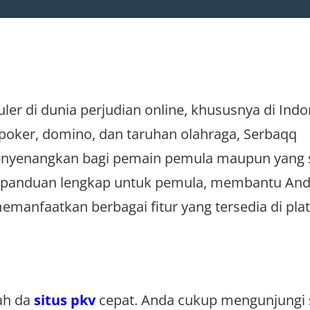
er di dunia perjudian online, khususnya di Indo
 poker, domino, dan taruhan olahraga, Serbaqq
nyenangkan bagi pemain pemula maupun yang 
s panduan lengkap untuk pemula, membantu An
anfaatkan berbagai fitur yang tersedia di plat
ah da
situs pkv
cepat. Anda cukup mengunjungi 