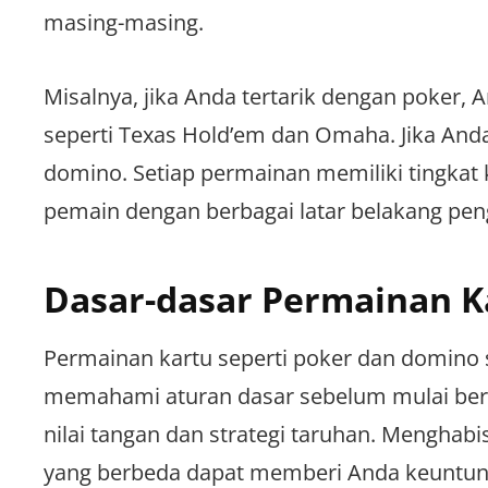
masing-masing.
Misalnya, jika Anda tertarik dengan poker
seperti Texas Hold’em dan Omaha. Jika Anda
domino. Setiap permainan memiliki tingkat
pemain dengan berbagai latar belakang pe
Dasar-dasar Permainan K
Permainan kartu seperti poker dan domino 
memahami aturan dasar sebelum mulai ber
nilai tangan dan strategi taruhan. Mengha
yang berbeda dapat memberi Anda keuntun