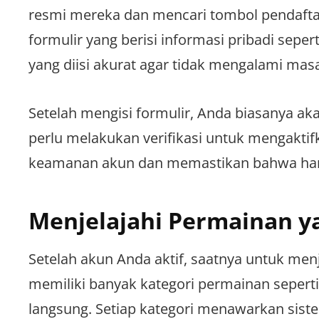
resmi mereka dan mencari tombol pendaftar
formulir yang berisi informasi pribadi sepe
yang diisi akurat agar tidak mengalami mas
Setelah mengisi formulir, Anda biasanya ak
perlu melakukan verifikasi untuk mengaktif
keamanan akun dan memastikan bahwa hany
Menjelajahi Permainan y
Setelah akun Anda aktif, saatnya untuk men
memiliki banyak kategori permainan sepert
langsung. Setiap kategori menawarkan sist