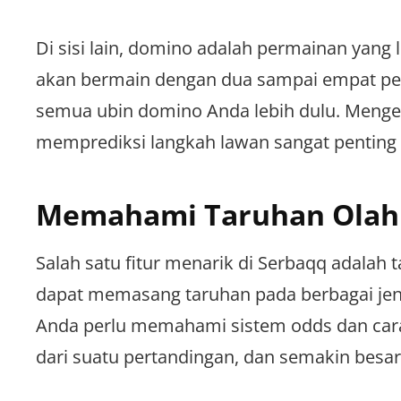
Di sisi lain, domino adalah permainan yang
akan bermain dengan dua sampai empat pe
semua ubin domino Anda lebih dulu. Meng
memprediksi langkah lawan sangat penting 
Memahami Taruhan Olah
Salah satu fitur menarik di Serbaqq adalah
dapat memasang taruhan pada berbagai jeni
Anda perlu memahami sistem odds dan cara
dari suatu pertandingan, dan semakin besar