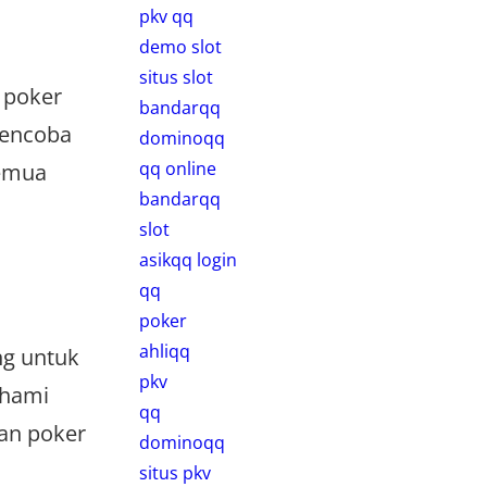
pkv qq
demo slot
situs slot
 poker
bandarqq
mencoba
dominoqq
qq online
semua
bandarqq
slot
asikqq login
qq
poker
ahliqq
ng untuk
pkv
ahami
qq
gan poker
dominoqq
situs pkv