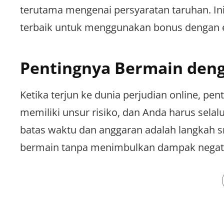
terutama mengenai persyaratan taruhan. 
terbaik untuk menggunakan bonus dengan e
Pentingnya Bermain deng
Ketika terjun ke dunia perjudian online, pe
memiliki unsur risiko, dan Anda harus sel
batas waktu dan anggaran adalah langkah
bermain tanpa menimbulkan dampak negati