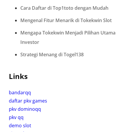
Cara Daftar di Top1toto dengan Mudah
Mengenal Fitur Menarik di Tokekwin Slot
Mengapa Tokekwin Menjadi Pilihan Utama
Investor
Strategi Menang di Togel138
Links
bandarqq
daftar pkv games
pkv dominoqq
pkv qq
demo slot