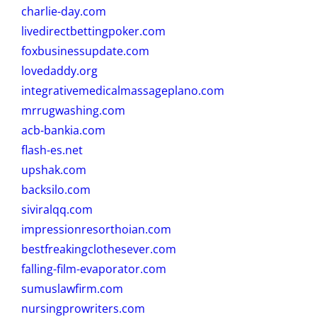
charlie-day.com
livedirectbettingpoker.com
foxbusinessupdate.com
lovedaddy.org
integrativemedicalmassageplano.com
mrrugwashing.com
acb-bankia.com
flash-es.net
upshak.com
backsilo.com
siviralqq.com
impressionresorthoian.com
bestfreakingclothesever.com
falling-film-evaporator.com
sumuslawfirm.com
nursingprowriters.com