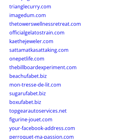
trianglecurry.com
imagedum.com
thetowerswellnessretreat.com
officialgelatostrain.com
kaethejeweler.com
sattamatkasattaking.com
onepetlife.com
thebillboardexperiment.com
beachufabet.biz
mon-tresse-de-lit.com
sugarufabet.biz
boxufabet.biz
topgearautoservices.net
figurine-jouet.com
your-facebook-address.com
perroquet-ma-passion.com