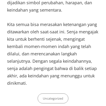
dijadikan simbol perubahan, harapan, dan
keindahan yang sementara.
Kita semua bisa merasakan ketenangan yang
ditawarkan oleh saat-saat ini. Senja mengajak
kita untuk berhenti sejenak, mengingat
kembali momen-momen indah yang telah
dilalui, dan merencanakan langkah
selanjutnya. Dengan segala keindahannya,
senja adalah pengingat bahwa di balik setiap
akhir, ada keindahan yang menunggu untuk
dinikmati.
Categories
Uncategorized