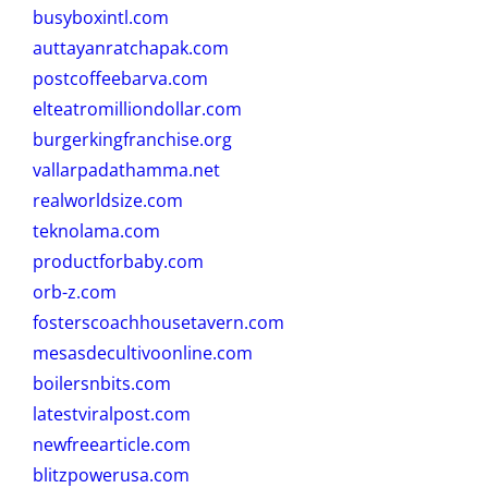
busyboxintl.com
auttayanratchapak.com
postcoffeebarva.com
elteatromilliondollar.com
burgerkingfranchise.org
vallarpadathamma.net
realworldsize.com
teknolama.com
productforbaby.com
orb-z.com
fosterscoachhousetavern.com
mesasdecultivoonline.com
boilersnbits.com
latestviralpost.com
newfreearticle.com
blitzpowerusa.com