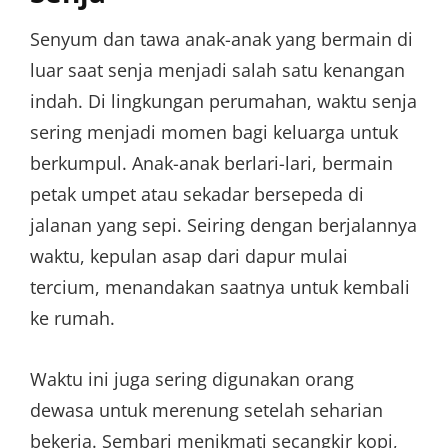
Senyum dan tawa anak-anak yang bermain di
luar saat senja menjadi salah satu kenangan
indah. Di lingkungan perumahan, waktu senja
sering menjadi momen bagi keluarga untuk
berkumpul. Anak-anak berlari-lari, bermain
petak umpet atau sekadar bersepeda di
jalanan yang sepi. Seiring dengan berjalannya
waktu, kepulan asap dari dapur mulai
tercium, menandakan saatnya untuk kembali
ke rumah.
Waktu ini juga sering digunakan orang
dewasa untuk merenung setelah seharian
bekerja. Sembari menikmati secangkir kopi,