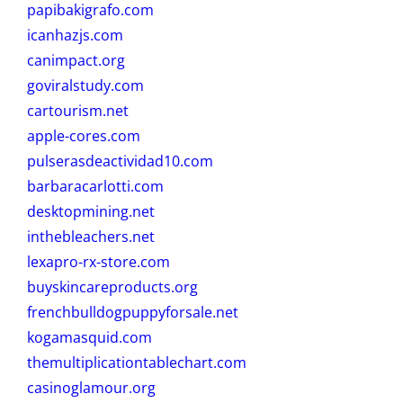
papibakigrafo.com
icanhazjs.com
canimpact.org
goviralstudy.com
cartourism.net
apple-cores.com
pulserasdeactividad10.com
barbaracarlotti.com
desktopmining.net
inthebleachers.net
lexapro-rx-store.com
buyskincareproducts.org
frenchbulldogpuppyforsale.net
kogamasquid.com
themultiplicationtablechart.com
casinoglamour.org