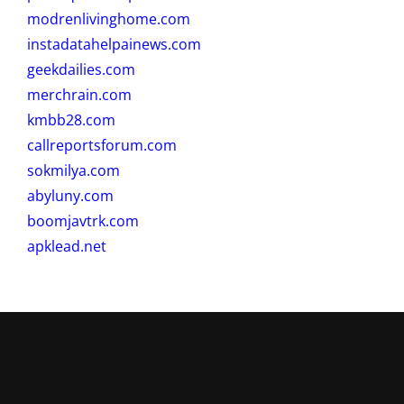
modrenlivinghome.com
instadatahelpainews.com
geekdailies.com
merchrain.com
kmbb28.com
callreportsforum.com
sokmilya.com
abyluny.com
boomjavtrk.com
apklead.net