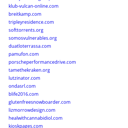
klub-vulcan-online.com
breitkamp.com
tripleyresidence.com
softtorrents.org
somosvulnerables.org
duatloterrassa.com
pamufon.com
porscheperformancedrive.com
tamethekraken.org
lutzinator.com
ondasrl.com
blife2016.com
glutenfreesnowboarder.com
lizmorrowdesign.com
healwithcannabidiol.com
kioskpages.com