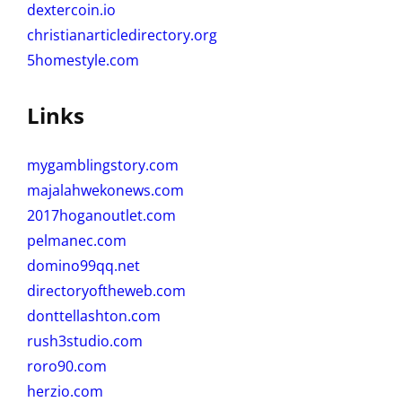
dextercoin.io
christianarticledirectory.org
5homestyle.com
Links
mygamblingstory.com
majalahwekonews.com
2017hoganoutlet.com
pelmanec.com
domino99qq.net
directoryoftheweb.com
donttellashton.com
rush3studio.com
roro90.com
herzio.com