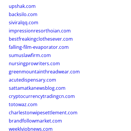
upshak.com
backsilo.com
siviralqq.com
impressionresorthoian.com
bestfreakingclothesever.com
falling-film-evaporator.com
sumuslawfirm.com
nursingprowriters.com
greenmountainthreadwear.com
acutedispensary.com
sattamatkanewsblog.com
cryptocurrencytradingcn.com
totowaz.com
charlestonwipesettlement.com
brandfollowmarket.com
weeklyjobnews.com