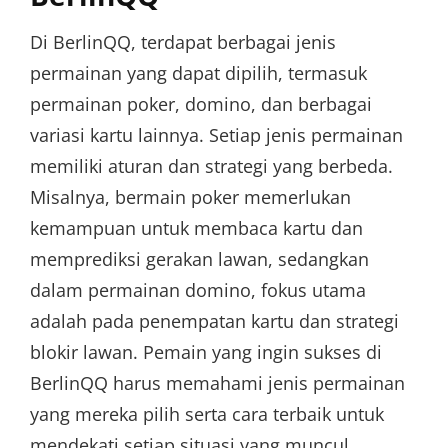
Di BerlinQQ, terdapat berbagai jenis
permainan yang dapat dipilih, termasuk
permainan poker, domino, dan berbagai
variasi kartu lainnya. Setiap jenis permainan
memiliki aturan dan strategi yang berbeda.
Misalnya, bermain poker memerlukan
kemampuan untuk membaca kartu dan
memprediksi gerakan lawan, sedangkan
dalam permainan domino, fokus utama
adalah pada penempatan kartu dan strategi
blokir lawan. Pemain yang ingin sukses di
BerlinQQ harus memahami jenis permainan
yang mereka pilih serta cara terbaik untuk
mendekati setiap situasi yang muncul.