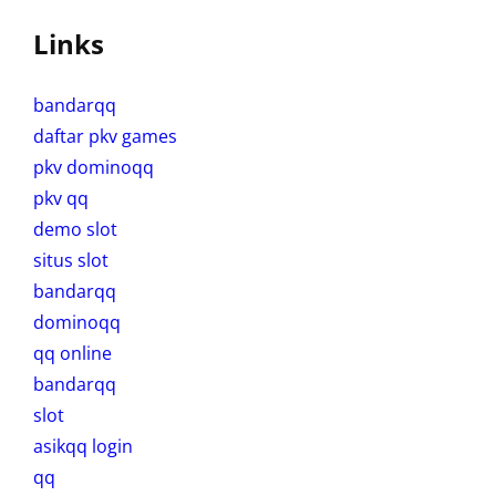
Links
bandarqq
daftar pkv games
pkv dominoqq
pkv qq
demo slot
situs slot
bandarqq
dominoqq
qq online
bandarqq
slot
asikqq login
qq