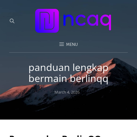
MENU
panduan lengkap
bermain berlinqq
Posted
March 4, 2026
on