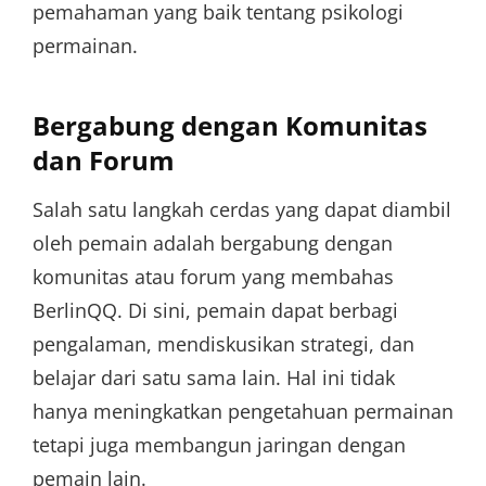
pemahaman yang baik tentang psikologi
permainan.
Bergabung dengan Komunitas
dan Forum
Salah satu langkah cerdas yang dapat diambil
oleh pemain adalah bergabung dengan
komunitas atau forum yang membahas
BerlinQQ. Di sini, pemain dapat berbagi
pengalaman, mendiskusikan strategi, dan
belajar dari satu sama lain. Hal ini tidak
hanya meningkatkan pengetahuan permainan
tetapi juga membangun jaringan dengan
pemain lain.