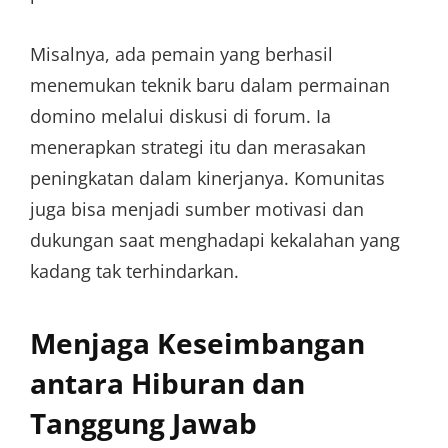
Misalnya, ada pemain yang berhasil
menemukan teknik baru dalam permainan
domino melalui diskusi di forum. Ia
menerapkan strategi itu dan merasakan
peningkatan dalam kinerjanya. Komunitas
juga bisa menjadi sumber motivasi dan
dukungan saat menghadapi kekalahan yang
kadang tak terhindarkan.
Menjaga Keseimbangan
antara Hiburan dan
Tanggung Jawab