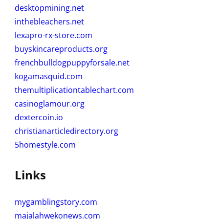
desktopmining.net
inthebleachers.net
lexapro-rx-store.com
buyskincareproducts.org
frenchbulldogpuppyforsale.net
kogamasquid.com
themultiplicationtablechart.com
casinoglamour.org
dextercoin.io
christianarticledirectory.org
5homestyle.com
Links
mygamblingstory.com
majalahwekonews.com