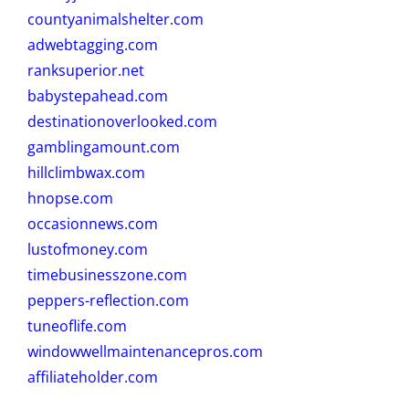
countyanimalshelter.com
adwebtagging.com
ranksuperior.net
babystepahead.com
destinationoverlooked.com
gamblingamount.com
hillclimbwax.com
hnopse.com
occasionnews.com
lustofmoney.com
timebusinesszone.com
peppers-reflection.com
tuneoflife.com
windowwellmaintenancepros.com
affiliateholder.com