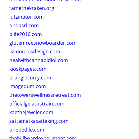
tamethekraken.org
lutzinator.com
ondasrl.com
blife2016.com
glutenfreesnowboarder.com
lizmorrowdesign.com
healwithcannabidiol.com
kioskpages.com
trianglecurry.com
imagedum.com
thetowerswellnessretreat.com
officialgelatostrain.com
kaethejeweler.com
sattamatkasattaking.com
onepetlife.com
thebillboardexperiment.com