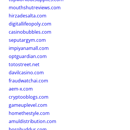
mouthshutreviews.com
hirzadesalta.com
digitallifeopoly.com
casinobubbles.com
seputargym.com
impiyanamall.com
optguardian.com
totostreet.net
davilcasino.com
fraudwatchai.com
aem-x.com
cryptooblogs.com
gameuplevel.com
homethestyle.com
amuldistribution.com
borobuddur.com