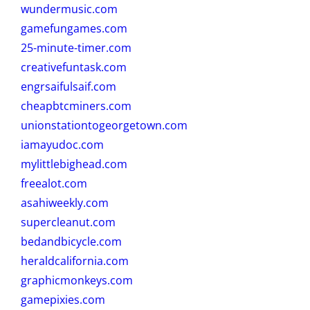
wundermusic.com
gamefungames.com
25-minute-timer.com
creativefuntask.com
engrsaifulsaif.com
cheapbtcminers.com
unionstationtogeorgetown.com
iamayudoc.com
mylittlebighead.com
freealot.com
asahiweekly.com
supercleanut.com
bedandbicycle.com
heraldcalifornia.com
graphicmonkeys.com
gamepixies.com