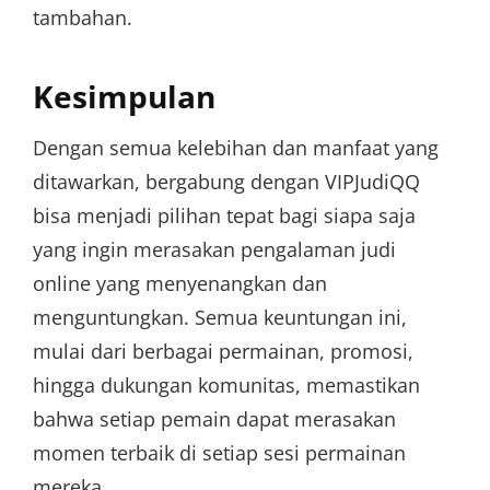
tambahan.
Kesimpulan
Dengan semua kelebihan dan manfaat yang
ditawarkan, bergabung dengan VIPJudiQQ
bisa menjadi pilihan tepat bagi siapa saja
yang ingin merasakan pengalaman judi
online yang menyenangkan dan
menguntungkan. Semua keuntungan ini,
mulai dari berbagai permainan, promosi,
hingga dukungan komunitas, memastikan
bahwa setiap pemain dapat merasakan
momen terbaik di setiap sesi permainan
mereka.