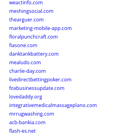
weactinfo.com
meshingsocial.com
thearguer.com
marketing-mobile-app.com
floralpunchcraft.com
fiasone.com
danktankbattery.com
mealudo.com
charlie-day.com
livedirectbettingpoker.com
foxbusinessupdate.com
lovedaddy.org
integrativemedicalmassageplano.com
mrrugwashing.com
acb-bankia.com
flash-es.net