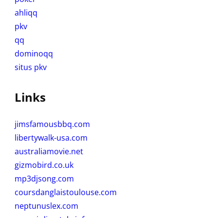
ahliqq
pkv
qq
dominoqq
situs pkv
Links
jimsfamousbbq.com
libertywalk-usa.com
australiamovie.net
gizmobird.co.uk
mp3djsong.com
coursdanglaistoulouse.com
neptunuslex.com