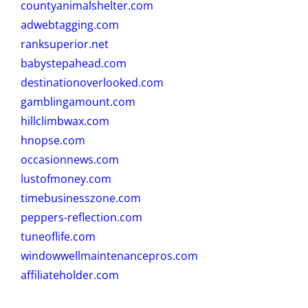
countyanimalshelter.com
adwebtagging.com
ranksuperior.net
babystepahead.com
destinationoverlooked.com
gamblingamount.com
hillclimbwax.com
hnopse.com
occasionnews.com
lustofmoney.com
timebusinesszone.com
peppers-reflection.com
tuneoflife.com
windowwellmaintenancepros.com
affiliateholder.com