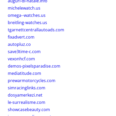
auguri-di-natale.info
michelewatch.us
omega--watches.us
breitling-watches.us
tgarnettcentrallautoads.com
fixadvert.com
autopluz.co
save3time-c.com
vexonhcf.com
demos-pixelsparadise.com
mediatitude.com
prewarmotorcycles.com
simracinglinks.com
dosyamerkezi.net
le-surrealisme.com
showcasebeauty.com