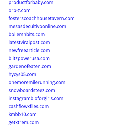
productforbaby.com
orb-z.com
fosterscoachhousetavern.com
mesasdecultivoonline.com
boilersnbits.com
latestviralpost.com
newfreearticle.com
blitzpowerusa.com
gardenofeaten.com
hycys05.com
onemoremilerunning.com
snowboardsteez.com
instagrambioforgirls.com
cashflowxfiles.com
kmbb10.com
getxtrem.com