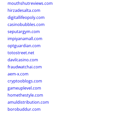
mouthshutreviews.com
hirzadesalta.com
digitallifeopoly.com
casinobubbles.com
seputargym.com
impiyanamall.com
optguardian.com
totostreet.net
davilcasino.com
fraudwatchai.com
aem-x.com
cryptooblogs.com
gameuplevel.com
homethestyle.com
amuldistribution.com
borobuddur.com