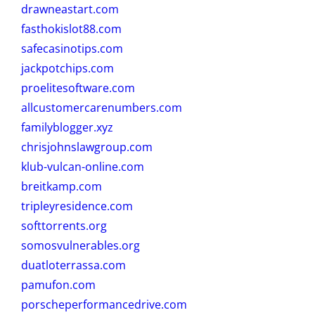
drawneastart.com
fasthokislot88.com
safecasinotips.com
jackpotchips.com
proelitesoftware.com
allcustomercarenumbers.com
familyblogger.xyz
chrisjohnslawgroup.com
klub-vulcan-online.com
breitkamp.com
tripleyresidence.com
softtorrents.org
somosvulnerables.org
duatloterrassa.com
pamufon.com
porscheperformancedrive.com