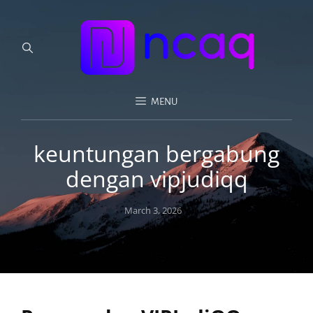
MENU
keuntungan bergabung
dengan vipjudiqq
Posted
March 3, 2026
on