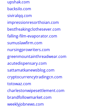
upshak.com
backsilo.com
siviralqq.com
impressionresorthoian.com
bestfreakingclothesever.com
falling-film-evaporator.com
sumuslawfirm.com
nursingprowriters.com
greenmountainthreadwear.com
acutedispensary.com
sattamatkanewsblog.com
cryptocurrencytradingcn.com
totowaz.com
charlestonwipesettlement.com
brandfollowmarket.com
weeklyjobnews.com