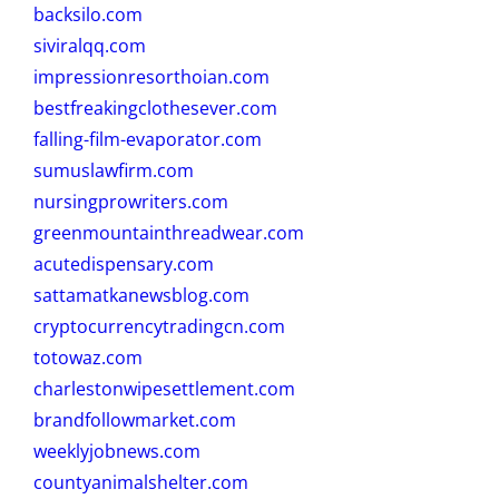
backsilo.com
siviralqq.com
impressionresorthoian.com
bestfreakingclothesever.com
falling-film-evaporator.com
sumuslawfirm.com
nursingprowriters.com
greenmountainthreadwear.com
acutedispensary.com
sattamatkanewsblog.com
cryptocurrencytradingcn.com
totowaz.com
charlestonwipesettlement.com
brandfollowmarket.com
weeklyjobnews.com
countyanimalshelter.com