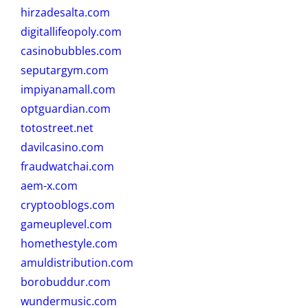
hirzadesalta.com
digitallifeopoly.com
casinobubbles.com
seputargym.com
impiyanamall.com
optguardian.com
totostreet.net
davilcasino.com
fraudwatchai.com
aem-x.com
cryptooblogs.com
gameuplevel.com
homethestyle.com
amuldistribution.com
borobuddur.com
wundermusic.com