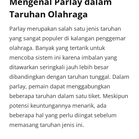
Mengenal Parlay dalam
Taruhan Olahraga
Parlay merupakan salah satu jenis taruhan
yang sangat populer di kalangan penggemar
olahraga. Banyak yang tertarik untuk
mencoba sistem ini karena imbalan yang
ditawarkan seringkali jauh lebih besar
dibandingkan dengan taruhan tunggal. Dalam
parlay, pemain dapat menggabungkan
beberapa taruhan dalam satu tiket. Meskipun
potensi keuntungannya menarik, ada
beberapa hal yang perlu diingat sebelum
memasang taruhan jenis ini.