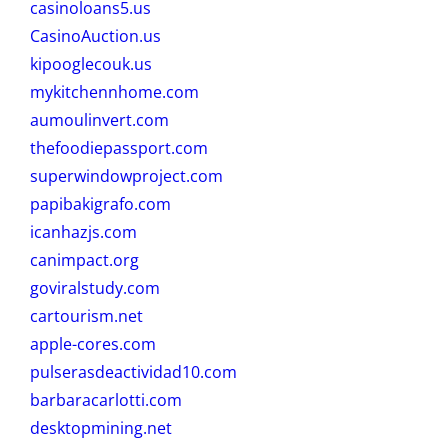
casinoloans5.us
CasinoAuction.us
kipooglecouk.us
mykitchennhome.com
aumoulinvert.com
thefoodiepassport.com
superwindowproject.com
papibakigrafo.com
icanhazjs.com
canimpact.org
goviralstudy.com
cartourism.net
apple-cores.com
pulserasdeactividad10.com
barbaracarlotti.com
desktopmining.net