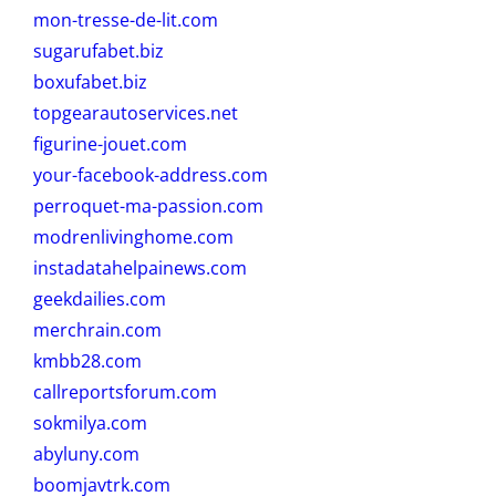
mon-tresse-de-lit.com
sugarufabet.biz
boxufabet.biz
topgearautoservices.net
figurine-jouet.com
your-facebook-address.com
perroquet-ma-passion.com
modrenlivinghome.com
instadatahelpainews.com
geekdailies.com
merchrain.com
kmbb28.com
callreportsforum.com
sokmilya.com
abyluny.com
boomjavtrk.com