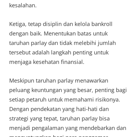
kesalahan.
Ketiga, tetap disiplin dan kelola bankroll
dengan baik. Menentukan batas untuk
taruhan parlay dan tidak melebihi jumlah
tersebut adalah langkah penting untuk
menjaga kesehatan finansial.
Meskipun taruhan parlay menawarkan
peluang keuntungan yang besar, penting bagi
setiap petaruh untuk memahami risikonya.
Dengan pendekatan yang hati-hati dan
strategi yang tepat, taruhan parlay bisa
menjadi pengalaman yang mendebarkan dan