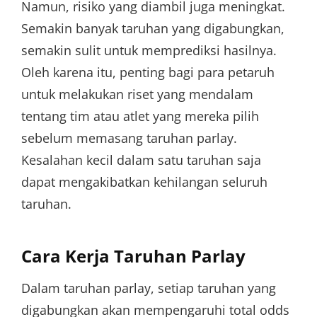
Namun, risiko yang diambil juga meningkat.
Semakin banyak taruhan yang digabungkan,
semakin sulit untuk memprediksi hasilnya.
Oleh karena itu, penting bagi para petaruh
untuk melakukan riset yang mendalam
tentang tim atau atlet yang mereka pilih
sebelum memasang taruhan parlay.
Kesalahan kecil dalam satu taruhan saja
dapat mengakibatkan kehilangan seluruh
taruhan.
Cara Kerja Taruhan Parlay
Dalam taruhan parlay, setiap taruhan yang
digabungkan akan mempengaruhi total odds