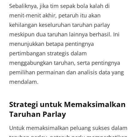
Sebaliknya, jika tim sepak bola kalah di
menit-menit akhir, petaruh itu akan
kehilangan keseluruhan taruhan parlay
meskipun dua taruhan lainnya berhasil. Ini
menunjukkan betapa pentingnya
pertimbangan strategis dalam
menggabungkan taruhan, serta pentingnya
pemilihan permainan dan analisis data yang
mendalam.
Strategi untuk Memaksimalkan
Taruhan Parlay
Untuk memaksimalkan peluang sukses dalam