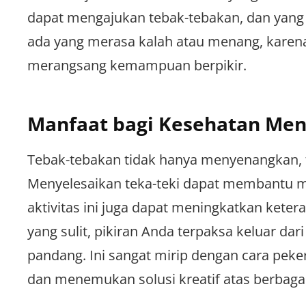
dapat mengajukan tebak-tebakan, dan yang 
ada yang merasa kalah atau menang, karen
merangsang kemampuan berpikir.
Manfaat bagi Kesehatan Men
Tebak-tebakan tidak hanya menyenangkan, t
Menyelesaikan teka-teki dapat membantu men
aktivitas ini juga dapat meningkatkan kete
yang sulit, pikiran Anda terpaksa keluar da
pandang. Ini sangat mirip dengan cara peker
dan menemukan solusi kreatif atas berbaga