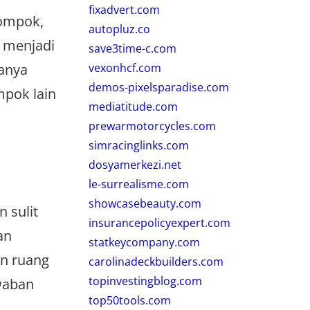
fixadvert.com
lompok,
autopluz.co
m menjadi
save3time-c.com
vexonhcf.com
anya
demos-pixelsparadise.com
pok lain
mediatitude.com
prewarmotorcycles.com
simracinglinks.com
dosyamerkezi.net
le-surrealisme.com
showcasebeauty.com
 sulit
insurancepolicyexpert.com
an
statkeycompany.com
an ruang
carolinadeckbuilders.com
topinvestingblog.com
awaban
top50tools.com