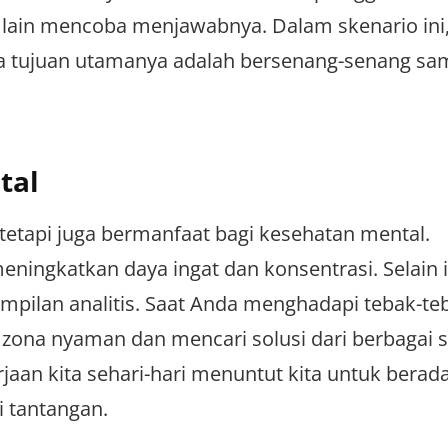
lain mencoba menjawabnya. Dalam skenario ini,
a tujuan utamanya adalah bersenang-senang sam
tal
etapi juga bermanfaat bagi kesehatan mental.
ingkatkan daya ingat dan konsentrasi. Selain i
rampilan analitis. Saat Anda menghadapi tebak-t
ri zona nyaman dan mencari solusi dari berbagai 
jaan kita sehari-hari menuntut kita untuk berad
i tantangan.