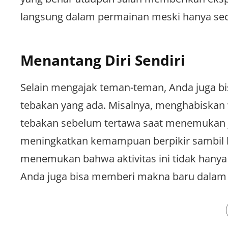
langsung dalam permainan meski hanya seca
Menantang Diri Sendiri
Selain mengajak teman-teman, Anda juga bi
tebakan yang ada. Misalnya, menghabiskan 
tebakan sebelum tertawa saat menemukan j
meningkatkan kemampuan berpikir sambil be
menemukan bahwa aktivitas ini tidak hanya 
Anda juga bisa memberi makna baru dalam 