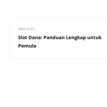
Post
navigation
PREV POST
Previous
Slot Dana: Panduan Lengkap untuk
Post
Pemula