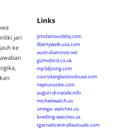
Links
awa
jimsfamousbbq.com
liki jari
libertywalk-usa.com
jauh ke
australiamovie.net
 jawaban
gizmobird.co.uk
ogika,
mp3djsong.com
coursdanglaistoulouse.com
akan
neptunuslex.com
auguri-di-natale.info
michelewatch.us
omega--watches.us
breitling-watches.us
tgarnettcentrallautoads.com