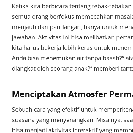
Ketika kita berbicara tentang tebak-tebakan 
semua orang berfokus memecahkan masalah.
menjauh dari pandangan, hanya untuk men
jawaban. Aktivitas ini bisa melibatkan pert
kita harus bekerja lebih keras untuk menem
Anda bisa menemukan air tanpa basah?” atau 
diangkat oleh seorang anak?” memberi tant
Menciptakan Atmosfer Perm
Sebuah cara yang efektif untuk memperkena
suasana yang menyenangkan. Misalnya, saat
bisa menjadi aktivitas interaktif yang mem