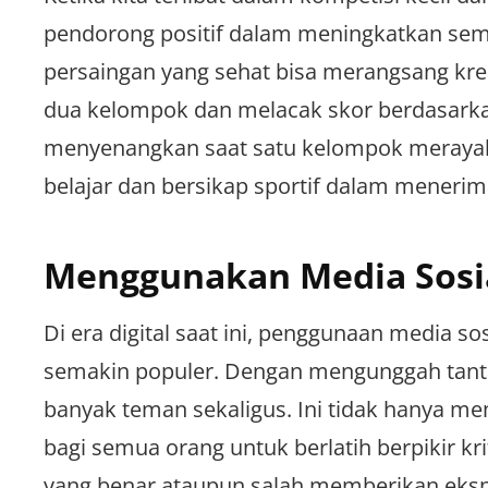
pendorong positif dalam meningkatkan sema
persaingan yang sehat bisa merangsang kre
dua kelompok dan melacak skor berdasarka
menyenangkan saat satu kelompok merayaka
belajar dan bersikap sportif dalam menerim
Menggunakan Media Sosia
Di era digital saat ini, penggunaan media so
semakin populer. Dengan mengunggah tanta
banyak teman sekaligus. Ini tidak hanya me
bagi semua orang untuk berlatih berpikir k
yang benar ataupun salah memberikan ekspre