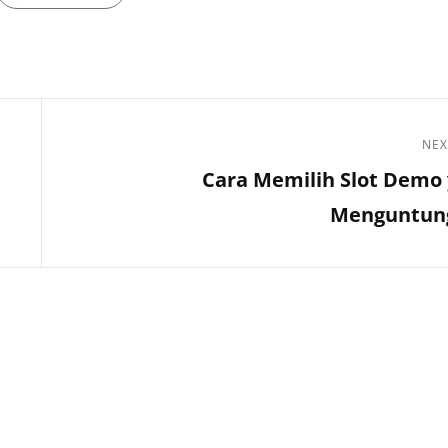
NEX
Next
Cara Memilih Slot Demo
Post
Menguntun