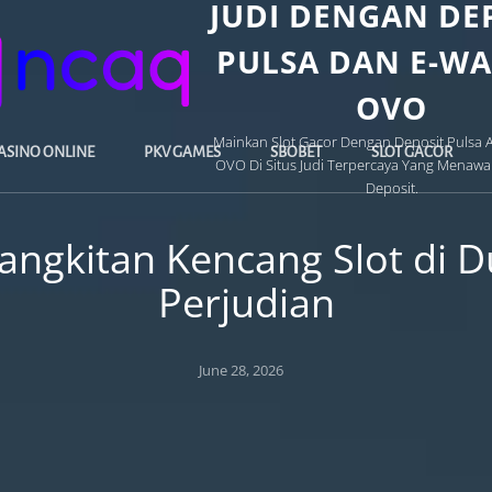
JUDI DENGAN DE
PULSA DAN E-WA
OVO
Mainkan Slot Gacor Dengan Deposit Pulsa A
ASINO ONLINE
PKV GAMES
SBOBET
SLOT GACOR
OVO Di Situs Judi Terpercaya Yang Menaw
Deposit.
angkitan Kencang Slot di D
Perjudian
Posted
June 28, 2026
on