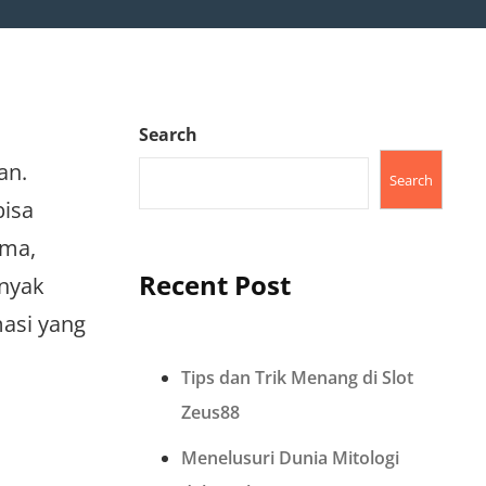
Search
an.
Search
bisa
ema,
Recent Post
anyak
masi yang
Tips dan Trik Menang di Slot
Zeus88
Menelusuri Dunia Mitologi