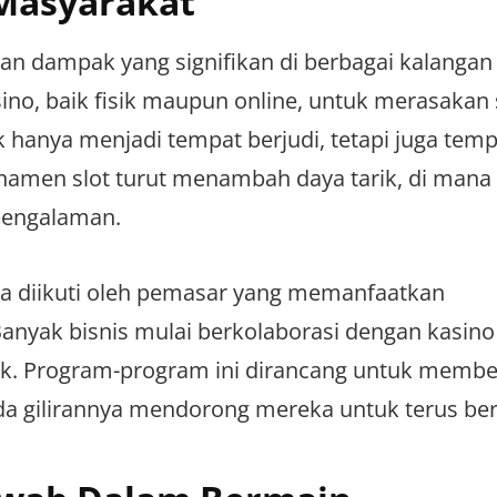
 Masyarakat
n dampak yang signifikan di berbagai kalangan
no, baik fisik maupun online, untuk merasakan 
k hanya menjadi tempat berjudi, tetapi juga tem
rnamen slot turut menambah daya tarik, di man
 pengalaman.
juga diikuti oleh pemasar yang memanfaatkan
anyak bisnis mulai berkolaborasi dengan kasino
ik. Program-program ini dirancang untuk membe
da gilirannya mendorong mereka untuk terus be