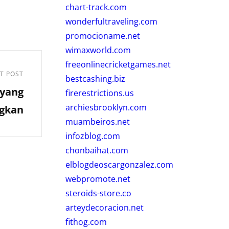
chart-track.com
wonderfultraveling.com
promocioname.net
wimaxworld.com
freeonlinecricketgames.net
T POST
bestcashing.biz
 yang
firerestrictions.us
archiesbrooklyn.com
gkan
muambeiros.net
infozblog.com
chonbaihat.com
elblogdeoscargonzalez.com
webpromote.net
steroids-store.co
arteydecoracion.net
fithog.com