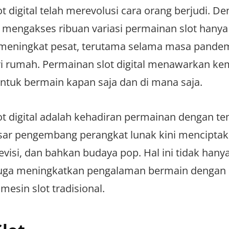
t digital telah merevolusi cara orang berjudi. D
t mengakses ribuan variasi permainan slot hany
i meningkat pesat, terutama selama masa pandem
ari rumah. Permainan slot digital menawarkan 
uk bermain kapan saja dan di mana saja.
lot digital adalah kehadiran permainan dengan t
sar pengembang perangkat lunak kini menciptak
elevisi, dan bahkan budaya pop. Hal ini tidak hany
 juga meningkatkan pengalaman bermain dengan
mesin slot tradisional.