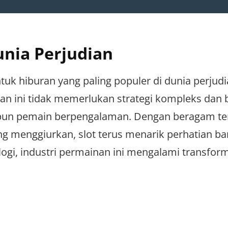
unia Perjudian
tuk hiburan yang paling populer di dunia perjudi
n ini tidak memerlukan strategi kompleks dan 
aupun pemain berpengalaman. Dengan beragam t
ang menggiurkan, slot terus menarik perhatian b
ogi, industri permainan ini mengalami transfor