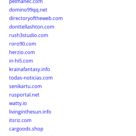
pelmanec.com
domino99qq.net
directoryoftheweb.com
donttellashton.com
rush3studio.com
roro90.com
herzio.com
in-hi5.com
krainafantasy.info
todas-noticias.com
senikartu.com
rusportal.net
watty.io
livinginthesun.info
itsriz.com
cargoods.shop