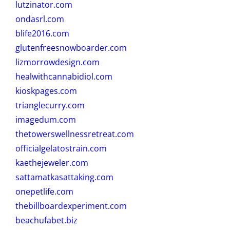
lutzinator.com
ondasrl.com
blife2016.com
glutenfreesnowboarder.com
lizmorrowdesign.com
healwithcannabidiol.com
kioskpages.com
trianglecurry.com
imagedum.com
thetowerswellnessretreat.com
officialgelatostrain.com
kaethejeweler.com
sattamatkasattaking.com
onepetlife.com
thebillboardexperiment.com
beachufabet.biz