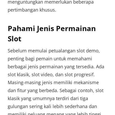
menguntungkan memerlukan beberapa
pertimbangan khusus.
Pahami Jenis Permainan
Slot
Sebelum memulai petualangan slot demo,
penting bagi pemain untuk memahami
berbagai jenis permainan yang tersedia. Ada
slot klasik, slot video, dan slot progresif.
Masing-masing jenis memiliki mekanisme
dan fitur yang berbeda. Sebagai contoh, slot
klasik yang umumnya terdiri dari tiga
gulungan sering kali lebih sederhana dan
memiliki peluang menang yang lebih tinggi,