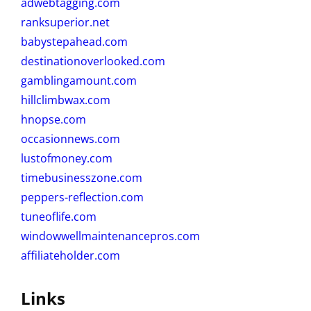
adwebtagging.com
ranksuperior.net
babystepahead.com
destinationoverlooked.com
gamblingamount.com
hillclimbwax.com
hnopse.com
occasionnews.com
lustofmoney.com
timebusinesszone.com
peppers-reflection.com
tuneoflife.com
windowwellmaintenancepros.com
affiliateholder.com
Links