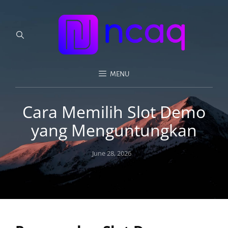
MENU
Cara Memilih Slot Demo
yang Menguntungkan
Posted
June 28, 2026
on