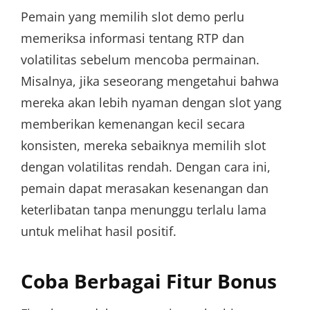
Pemain yang memilih slot demo perlu
memeriksa informasi tentang RTP dan
volatilitas sebelum mencoba permainan.
Misalnya, jika seseorang mengetahui bahwa
mereka akan lebih nyaman dengan slot yang
memberikan kemenangan kecil secara
konsisten, mereka sebaiknya memilih slot
dengan volatilitas rendah. Dengan cara ini,
pemain dapat merasakan kesenangan dan
keterlibatan tanpa menunggu terlalu lama
untuk melihat hasil positif.
Coba Berbagai Fitur Bonus