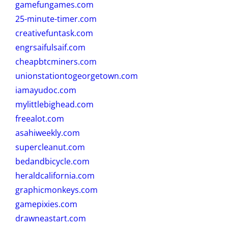
gamefungames.com
25-minute-timer.com
creativefuntask.com
engrsaifulsaif.com
cheapbtcminers.com
unionstationtogeorgetown.com
iamayudoc.com
mylittlebighead.com
freealot.com
asahiweekly.com
supercleanut.com
bedandbicycle.com
heraldcalifornia.com
graphicmonkeys.com
gamepixies.com
drawneastart.com