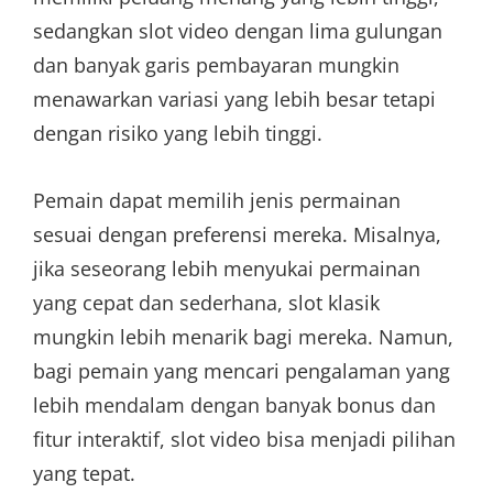
sedangkan slot video dengan lima gulungan
dan banyak garis pembayaran mungkin
menawarkan variasi yang lebih besar tetapi
dengan risiko yang lebih tinggi.
Pemain dapat memilih jenis permainan
sesuai dengan preferensi mereka. Misalnya,
jika seseorang lebih menyukai permainan
yang cepat dan sederhana, slot klasik
mungkin lebih menarik bagi mereka. Namun,
bagi pemain yang mencari pengalaman yang
lebih mendalam dengan banyak bonus dan
fitur interaktif, slot video bisa menjadi pilihan
yang tepat.