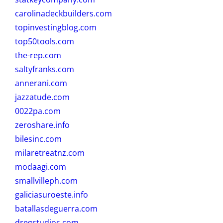
carolinadeckbuilders.com
topinvestingblog.com
top50tools.com
the-rep.com
saltyfranks.com
annerani.com
jazzatude.com
0022pa.com
zeroshare.info
bilesinc.com
milaretreatnz.com
modaagi.com
smallvilleph.com
galiciasuroeste.info
batallasdeguerra.com
dregstudios.com