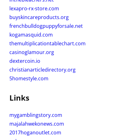
lexapro-rx-store.com
buyskincareproducts.org
frenchbulldogpuppyforsale.net
kogamasquid.com
themultiplicationtablechart.com
casinoglamour.org
dextercoin.io
christianarticledirectory.org
5homestyle.com
Links
mygamblingstory.com
majalahwekonews.com
2017hoganoutlet.com