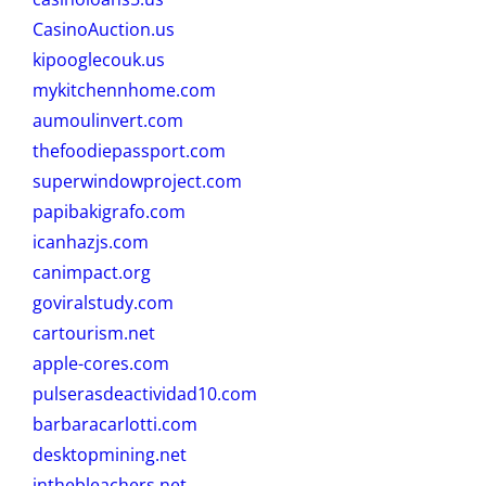
CasinoAuction.us
kipooglecouk.us
mykitchennhome.com
aumoulinvert.com
thefoodiepassport.com
superwindowproject.com
papibakigrafo.com
icanhazjs.com
canimpact.org
goviralstudy.com
cartourism.net
apple-cores.com
pulserasdeactividad10.com
barbaracarlotti.com
desktopmining.net
inthebleachers.net