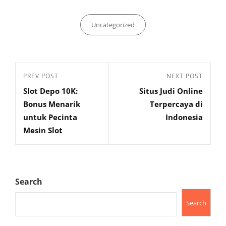
Categories
Uncategorized
Post
Previous
PREV POST
Next
NEXT POST
navigation
Slot Depo 10K:
Situs Judi Online
Post
Post
Bonus Menarik
Terpercaya di
untuk Pecinta
Indonesia
Mesin Slot
Search
Search