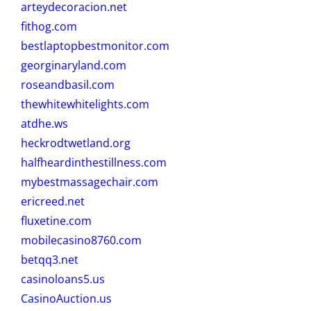
arteydecoracion.net
fithog.com
bestlaptopbestmonitor.com
georginaryland.com
roseandbasil.com
thewhitewhitelights.com
atdhe.ws
heckrodtwetland.org
halfheardinthestillness.com
mybestmassagechair.com
ericreed.net
fluxetine.com
mobilecasino8760.com
betqq3.net
casinoloans5.us
CasinoAuction.us