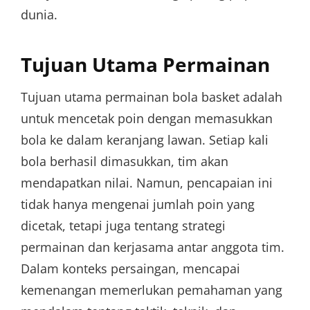
dunia.
Tujuan Utama Permainan
Tujuan utama permainan bola basket adalah
untuk mencetak poin dengan memasukkan
bola ke dalam keranjang lawan. Setiap kali
bola berhasil dimasukkan, tim akan
mendapatkan nilai. Namun, pencapaian ini
tidak hanya mengenai jumlah poin yang
dicetak, tetapi juga tentang strategi
permainan dan kerjasama antar anggota tim.
Dalam konteks persaingan, mencapai
kemenangan memerlukan pemahaman yang