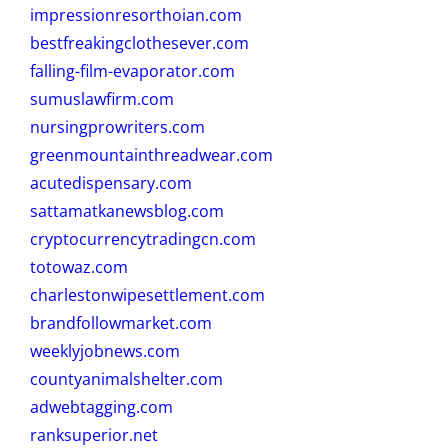
impressionresorthoian.com
bestfreakingclothesever.com
falling-film-evaporator.com
sumuslawfirm.com
nursingprowriters.com
greenmountainthreadwear.com
acutedispensary.com
sattamatkanewsblog.com
cryptocurrencytradingcn.com
totowaz.com
charlestonwipesettlement.com
brandfollowmarket.com
weeklyjobnews.com
countyanimalshelter.com
adwebtagging.com
ranksuperior.net