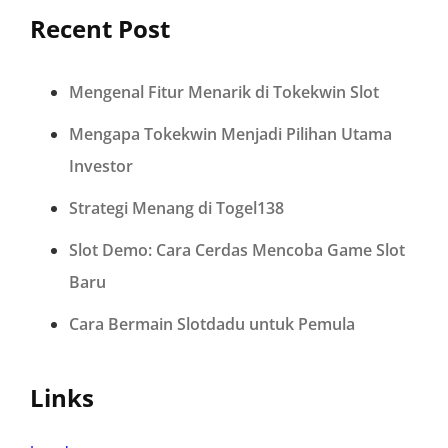
Recent Post
Mengenal Fitur Menarik di Tokekwin Slot
Mengapa Tokekwin Menjadi Pilihan Utama
Investor
Strategi Menang di Togel138
Slot Demo: Cara Cerdas Mencoba Game Slot
Baru
Cara Bermain Slotdadu untuk Pemula
Links