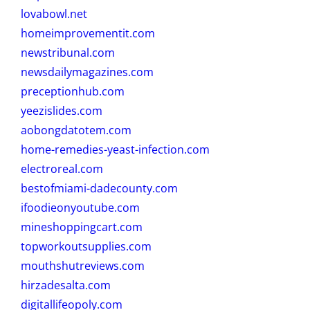
lovabowl.net
homeimprovementit.com
newstribunal.com
newsdailymagazines.com
preceptionhub.com
yeezislides.com
aobongdatotem.com
home-remedies-yeast-infection.com
electroreal.com
bestofmiami-dadecounty.com
ifoodieonyoutube.com
mineshoppingcart.com
topworkoutsupplies.com
mouthshutreviews.com
hirzadesalta.com
digitallifeopoly.com