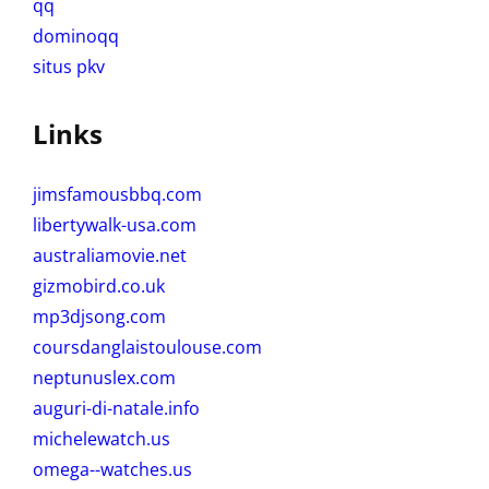
qq
dominoqq
situs pkv
Links
jimsfamousbbq.com
libertywalk-usa.com
australiamovie.net
gizmobird.co.uk
mp3djsong.com
coursdanglaistoulouse.com
neptunuslex.com
auguri-di-natale.info
michelewatch.us
omega--watches.us