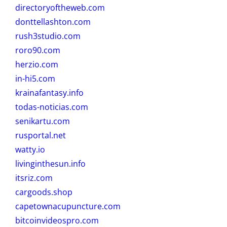
directoryoftheweb.com
donttellashton.com
rush3studio.com
roro90.com
herzio.com
in-hi5.com
krainafantasy.info
todas-noticias.com
senikartu.com
rusportal.net
watty.io
livinginthesun.info
itsriz.com
cargoods.shop
capetownacupuncture.com
bitcoinvideospro.com