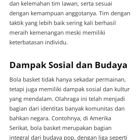
dan kelemahan tim lawan, serta sesuai
dengan kemampuan anggotanya. Tim dengan
taktik yang lebih baik sering kali berhasil
meraih kemenangan meski memiliki
keterbatasan individu.
Dampak Sosial dan Budaya
Bola basket tidak hanya sekadar permainan,
tetapi juga memiliki dampak sosial dan kultur
yang mendalam. Olahraga ini telah menjadi
bagian dari identitas banyak komunitas dan
bahkan negara. Contohnya, di Amerika
Serikat, bola basket merupakan bagian
integral dari budaya pop, dengan liga seperti