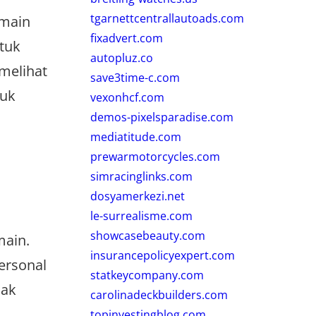
tgarnettcentrallautoads.com
emain
fixadvert.com
ntuk
autopluz.co
melihat
save3time-c.com
tuk
vexonhcf.com
demos-pixelsparadise.com
mediatitude.com
prewarmotorcycles.com
simracinglinks.com
dosyamerkezi.net
le-surrealisme.com
showcasebeauty.com
main.
insurancepolicyexpert.com
ersonal
statkeycompany.com
dak
carolinadeckbuilders.com
topinvestingblog.com