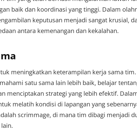
gan baik dan koordinasi yang tinggi. Dalam olah
pengambilan keputusan menjadi sangat krusial, d
edaan antara kemenangan dan kekalahan.
ama
ntuk meningkatkan keterampilan kerja sama tim.
ahami satu sama lain lebih baik, belajar tenta
menciptakan strategi yang lebih efektif. Dalam
tuk melatih kondisi di lapangan yang sebenarny
 adalah scrimmage, di mana tim dibagi menjadi d
lain.