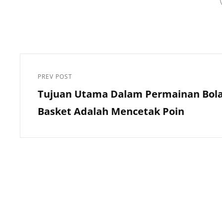
Post
navigation
PREV POST
Previous
Tujuan Utama Dalam Permainan Bol
Post
Basket Adalah Mencetak Poin