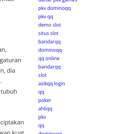
pkv dominoqq
pkv qq
demo slot
situs slot
bandarqq
an,
dominoqq
qq online
ngaturan
bandarqq
n, dia
slot
.
asikqq login
t tubuh
qq
poker
ahliqq
pkv
ciptakan
qq
awan kuat
dominoqq