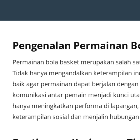
Pengenalan Permainan Bo
Permainan bola basket merupakan salah sat
Tidak hanya mengandalkan keterampilan ind
baik agar permainan dapat berjalan dengan e
komunikasi antar pemain menjadi kunci ut
hanya meningkatkan performa di lapangan
keterampilan sosial dan menjalin hubungan 