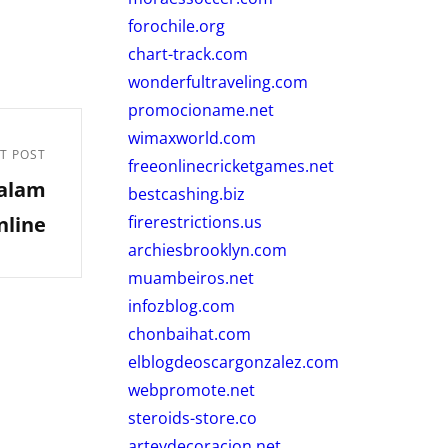
forochile.org
chart-track.com
wonderfultraveling.com
promocioname.net
wimaxworld.com
T POST
freeonlinecricketgames.net
dalam
bestcashing.biz
nline
firerestrictions.us
archiesbrooklyn.com
muambeiros.net
infozblog.com
chonbaihat.com
elblogdeoscargonzalez.com
webpromote.net
steroids-store.co
arteydecoracion.net