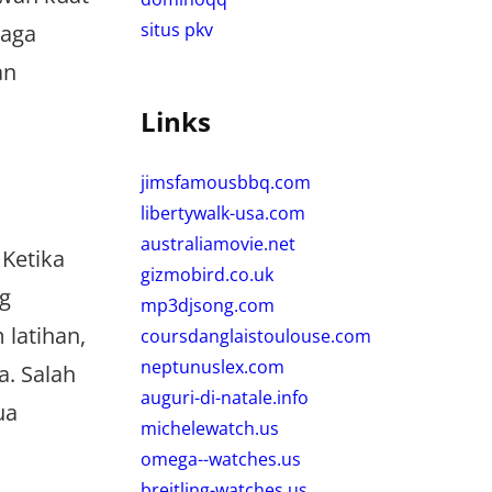
situs pkv
raga
an
Links
jimsfamousbbq.com
libertywalk-usa.com
australiamovie.net
 Ketika
gizmobird.co.uk
ng
mp3djsong.com
 latihan,
coursdanglaistoulouse.com
neptunuslex.com
a. Salah
auguri-di-natale.info
ua
michelewatch.us
omega--watches.us
breitling-watches.us