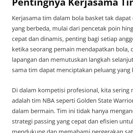
Pentingnya Kerjasama Ti
Kerjasama tim dalam bola basket tak dapat
yang berbeda, mulai dari pencetak poin hi
cepat dan dinamis, penting bagi setiap angg
ketika seorang pemain mendapatkan bola, di
lapangan dan memutuskan langkah selanjutn
sama tim dapat menciptakan peluang yang l
Di dalam kompetisi profesional, kita sering
adalah tim NBA seperti Golden State Warrio
dalam bermain. Tim ini tidak hanya mengan
strategi passing yang cepat dan efisien un
mendukung dan memahami pergerakan satu s