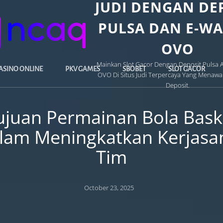
JUDI DENGAN DE
PULSA DAN E-WA
OVO
Mainkan Slot Gacor Dengan Deposit Pulsa A
ASINO ONLINE
PKV GAMES
SBOBET
SLOT GACOR
OVO Di Situs Judi Terpercaya Yang Menaw
Deposit.
ujuan Permainan Bola Bask
lam Meningkatkan Kerjas
Tim
Posted
October 23, 2025
on