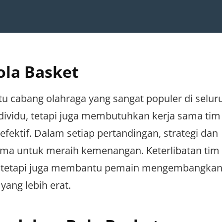
la Basket
u cabang olahraga yang sangat populer di selur
ividu, tetapi juga membutuhkan kerja sama tim
fektif. Dalam setiap pertandingan, strategi dan
ama untuk meraih kemenangan. Keterlibatan tim
, tetapi juga membantu pemain mengembangka
yang lebih erat.