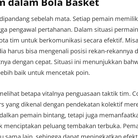
m dalam Bola Basket
 dipandang sebelah mata. Setiap pemain memilik
ngga pengawal pertahanan. Dalam situasi permai
ota tim untuk berkomunikasi secara efektif. Misa
a harus bisa mengenali posisi rekan-rekannya d
ya dengan cepat. Situasi ini menunjukkan bahw
ebih baik untuk mencetak poin.
 melihat betapa vitalnya penguasaan taktik tim. 
rs yang dikenal dengan pendekatan kolektif mer
dalkan pemain bintang, tetapi juga memanfaatk
tuk menciptakan peluang tembakan terbuka. Pema
ama lain, sehingga dapat meningkatkan efekti