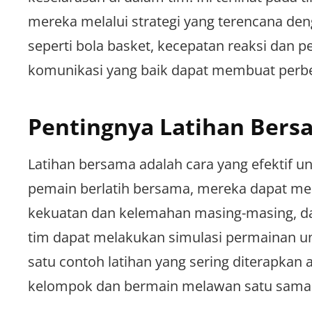
mereka melalui strategi yang terencana den
seperti bola basket, kecepatan reaksi dan 
komunikasi yang baik dapat membuat perb
Pentingnya Latihan Bers
Latihan bersama adalah cara yang efektif u
pemain berlatih bersama, mereka dapat mem
kekuatan dan kelemahan masing-masing, dan 
tim dapat melakukan simulasi permainan un
satu contoh latihan yang sering diterapkan
kelompok dan bermain melawan satu sama 