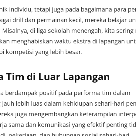
ik individu, tetapi juga pada bagaimana para p
agai drill dan permainan kecil, mereka belajar u
isalnya, di liga sekolah menengah, kita sering 
akan menghabiskan waktu ekstra di lapangan un
kompetisi yang lebih besar.
a Tim di Luar Lapangan
nya berdampak positif pada performa tim dalam
g jauh lebih luas dalam kehidupan sehari-hari pe
mereka juga mengembangkan keterampilan interp
erja sama dan komunikasi yang efektif penting ti
di, pekerjaan, dan hubungan sosial sehari-hari.