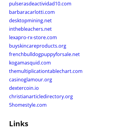
pulserasdeactividad10.com
barbaracarlotti.com
desktopmining.net
inthebleachers.net
lexapro-rx-store.com
buyskincareproducts.org
frenchbulldogpuppyforsale.net
kogamasquid.com
themultiplicationtablechart.com
casinoglamour.org
dextercoin.io
christianarticledirectory.org
5homestyle.com
Links