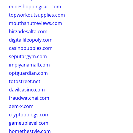
mineshoppingcart.com
topworkoutsupplies.com
mouthshutreviews.com
hirzadesalta.com
digitallifeopoly.com
casinobubbles.com
seputargym.com
impiyanamall.com
optguardian.com
totostreet.net
davilcasino.com
fraudwatchai.com
aem-x.com
cryptooblogs.com
gameuplevel.com
homethestyle.com