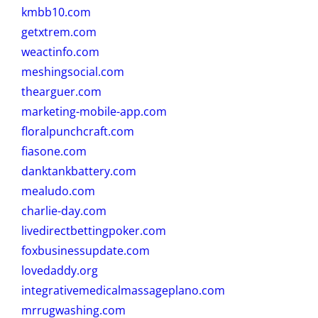
kmbb10.com
getxtrem.com
weactinfo.com
meshingsocial.com
thearguer.com
marketing-mobile-app.com
floralpunchcraft.com
fiasone.com
danktankbattery.com
mealudo.com
charlie-day.com
livedirectbettingpoker.com
foxbusinessupdate.com
lovedaddy.org
integrativemedicalmassageplano.com
mrrugwashing.com