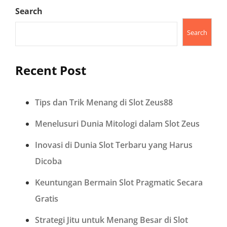
Search
Search
Recent Post
Tips dan Trik Menang di Slot Zeus88
Menelusuri Dunia Mitologi dalam Slot Zeus
Inovasi di Dunia Slot Terbaru yang Harus
Dicoba
Keuntungan Bermain Slot Pragmatic Secara
Gratis
Strategi Jitu untuk Menang Besar di Slot