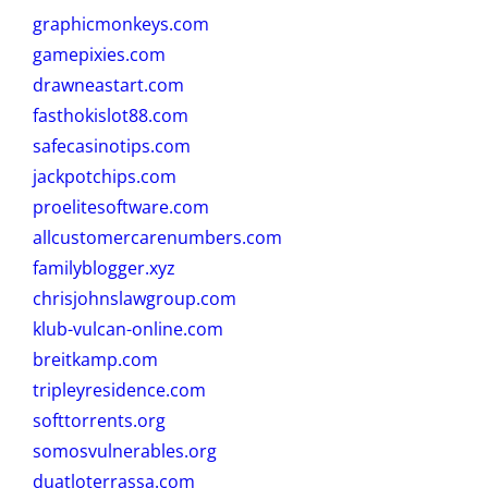
graphicmonkeys.com
gamepixies.com
drawneastart.com
fasthokislot88.com
safecasinotips.com
jackpotchips.com
proelitesoftware.com
allcustomercarenumbers.com
familyblogger.xyz
chrisjohnslawgroup.com
klub-vulcan-online.com
breitkamp.com
tripleyresidence.com
softtorrents.org
somosvulnerables.org
duatloterrassa.com