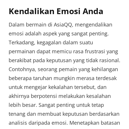
Kendalikan Emosi Anda
Dalam bermain di AsiaQQ, mengendalikan
emosi adalah aspek yang sangat penting.
Terkadang, kegagalan dalam suatu
permainan dapat memicu rasa frustrasi yang
berakibat pada keputusan yang tidak rasional.
Contohnya, seorang pemain yang kehilangan
beberapa taruhan mungkin merasa terdesak
untuk mengejar kekalahan tersebut, dan
akhirnya berpotensi melakukan kesalahan
lebih besar. Sangat penting untuk tetap
tenang dan membuat keputusan berdasarkan
analisis daripada emosi. Menetapkan batasan