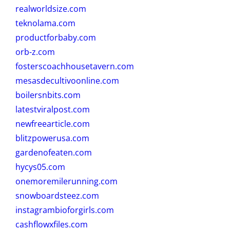
realworldsize.com
teknolama.com
productforbaby.com
orb-z.com
fosterscoachhousetavern.com
mesasdecultivoonline.com
boilersnbits.com
latestviralpost.com
newfreearticle.com
blitzpowerusa.com
gardenofeaten.com
hycys05.com
onemoremilerunning.com
snowboardsteez.com
instagrambioforgirls.com
cashflowxfiles.com