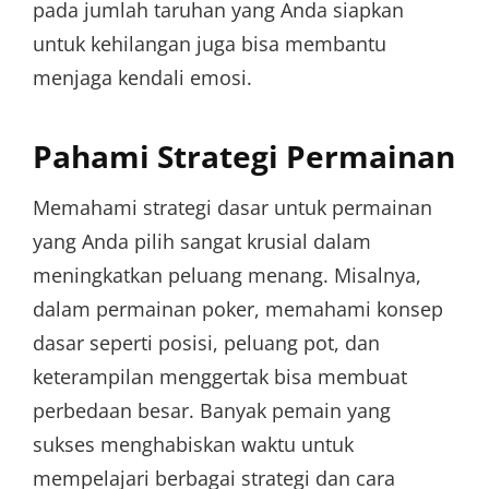
pada jumlah taruhan yang Anda siapkan
untuk kehilangan juga bisa membantu
menjaga kendali emosi.
Pahami Strategi Permainan
Memahami strategi dasar untuk permainan
yang Anda pilih sangat krusial dalam
meningkatkan peluang menang. Misalnya,
dalam permainan poker, memahami konsep
dasar seperti posisi, peluang pot, dan
keterampilan menggertak bisa membuat
perbedaan besar. Banyak pemain yang
sukses menghabiskan waktu untuk
mempelajari berbagai strategi dan cara