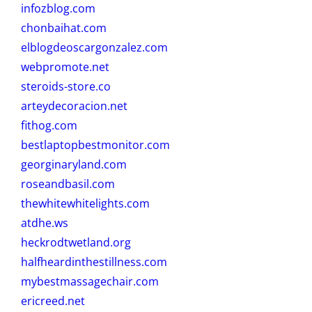
infozblog.com
chonbaihat.com
elblogdeoscargonzalez.com
webpromote.net
steroids-store.co
arteydecoracion.net
fithog.com
bestlaptopbestmonitor.com
georginaryland.com
roseandbasil.com
thewhitewhitelights.com
atdhe.ws
heckrodtwetland.org
halfheardinthestillness.com
mybestmassagechair.com
ericreed.net