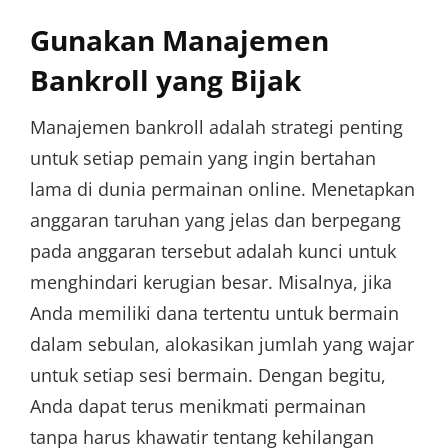
Gunakan Manajemen
Bankroll yang Bijak
Manajemen bankroll adalah strategi penting
untuk setiap pemain yang ingin bertahan
lama di dunia permainan online. Menetapkan
anggaran taruhan yang jelas dan berpegang
pada anggaran tersebut adalah kunci untuk
menghindari kerugian besar. Misalnya, jika
Anda memiliki dana tertentu untuk bermain
dalam sebulan, alokasikan jumlah yang wajar
untuk setiap sesi bermain. Dengan begitu,
Anda dapat terus menikmati permainan
tanpa harus khawatir tentang kehilangan