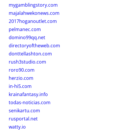
mygamblingstory.com
majalahwekonews.com
2017hoganoutlet.com
pelmanec.com
domino99qq.net
directoryoftheweb.com
donttellashton.com
rush3studio.com
roro90.com
herzio.com
in-hi5.com
krainafantasy.info
todas-noticias.com
senikartu.com
rusportal.net
watty.io