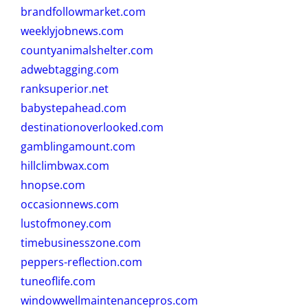
brandfollowmarket.com
weeklyjobnews.com
countyanimalshelter.com
adwebtagging.com
ranksuperior.net
babystepahead.com
destinationoverlooked.com
gamblingamount.com
hillclimbwax.com
hnopse.com
occasionnews.com
lustofmoney.com
timebusinesszone.com
peppers-reflection.com
tuneoflife.com
windowwellmaintenancepros.com