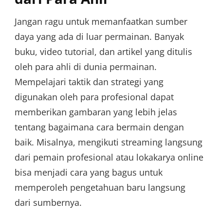
Jangan ragu untuk memanfaatkan sumber
daya yang ada di luar permainan. Banyak
buku, video tutorial, dan artikel yang ditulis
oleh para ahli di dunia permainan.
Mempelajari taktik dan strategi yang
digunakan oleh para profesional dapat
memberikan gambaran yang lebih jelas
tentang bagaimana cara bermain dengan
baik. Misalnya, mengikuti streaming langsung
dari pemain profesional atau lokakarya online
bisa menjadi cara yang bagus untuk
memperoleh pengetahuan baru langsung
dari sumbernya.