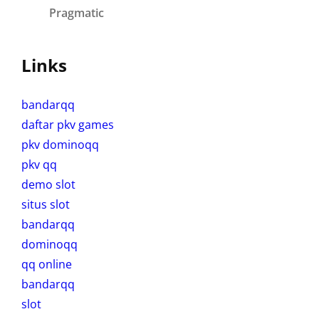
Pragmatic
Links
bandarqq
daftar pkv games
pkv dominoqq
pkv qq
demo slot
situs slot
bandarqq
dominoqq
qq online
bandarqq
slot