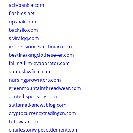
acb-bankia.com
flash-es.net
upshak.com
backsilo.com
siviralqq.com
impressionresorthoian.com
bestfreakingclothesever.com
falling-film-evaporator.com
sumuslawfirm.com
nursingprowriters.com
greenmountainthreadwear.com
acutedispensary.com
sattamatkanewsblog.com
cryptocurrencytradingcn.com
totowaz.com
charlestonwipesettlement.com