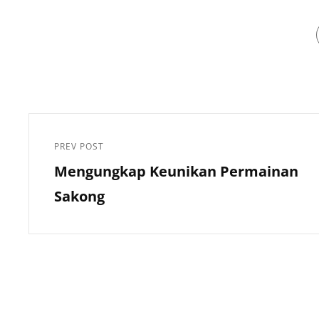
Post
navigation
PREV POST
Previous
Mengungkap Keunikan Permainan
Post
Sakong