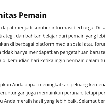
itas Pemain
apat menjadi sumber informasi berharga. Di s
rategi, dan bahkan belajar dari pemain yang leb
an di berbagai platform media sosial atau foru
a tidak hanya mendapatkan pengetahuan baru te
di kemudian hari ketika ingin bermain dalam 
arapkan Anda dapat meningkatkan peluang keme
eruntungan juga memainkan peranan, tetapi pe
u Anda meraih hasil yang lebih baik. Selamat be