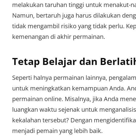
melakukan taruhan tinggi untuk menakut-
Namun, bertaruh juga harus dilakukan dengan
tidak mengambil risiko yang tidak perlu. K
kemenangan di akhir permainan.
Tetap Belajar dan Berlati
Seperti halnya permainan lainnya, pengalama
untuk meningkatkan kemampuan Anda. Anda
permainan online. Misalnya, jika Anda men
luangkan waktu sejenak untuk menganalisis
kekalahan tersebut? Dengan mengidentifik
menjadi pemain yang lebih baik.