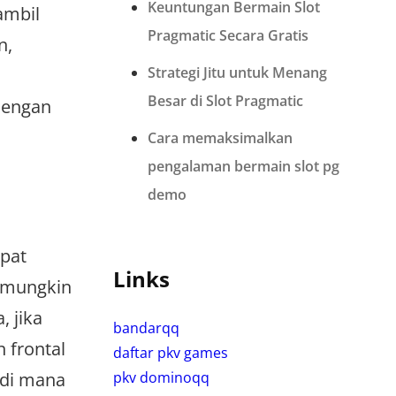
Keuntungan Bermain Slot
ambil
Pragmatic Secara Gratis
n,
Strategi Jitu untuk Menang
Besar di Slot Pragmatic
dengan
Cara memaksimalkan
pengalaman bermain slot pg
demo
apat
Links
a mungkin
 jika
bandarqq
 frontal
daftar pkv games
pkv dominoqq
 di mana