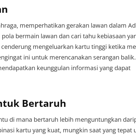
an
hraga, memperhatikan gerakan lawan dalam Ad
 pola bermain lawan dan cari tahu kebiasaan ya
n cenderung mengeluarkan kartu tinggi ketika m
engingat ini untuk merencanakan serangan balik
mendapatkan keunggulan informasi yang dapat
ntuk Bertaruh
ntu di mana bertaruh lebih menguntungkan dari
binasi kartu yang kuat, mungkin saat yang tepat 