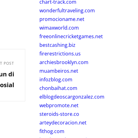
chart-track.com
wonderfultraveling.com
promocioname.net
wimaxworld.com
freeonlinecricketgames.net
bestcashing.biz
firerestrictions.us
archiesbrooklyn.com
T POST
muambeiros.net
un di
infozblog.com
osial
chonbaihat.com
elblogdeoscargonzalez.com
webpromote.net
steroids-store.co
arteydecoracion.net
fithog.com