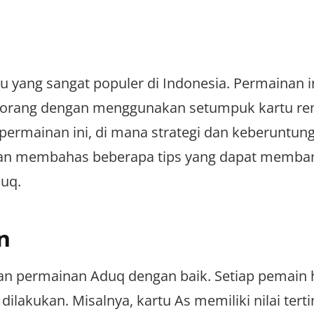
 yang sangat populer di Indonesia. Permainan i
t orang dengan menggunakan setumpuk kartu re
ermainan ini, di mana strategi dan keberuntun
ta akan membahas beberapa tips yang dapat memba
uq.
n
n permainan Aduq dengan baik. Setiap pemain 
ilakukan. Misalnya, kartu As memiliki nilai terti