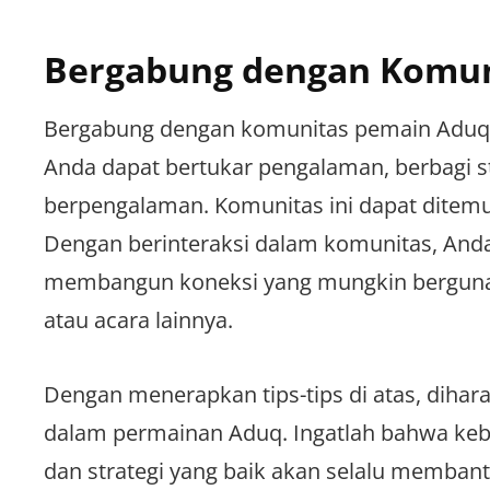
Bergabung dengan Komun
Bergabung dengan komunitas pemain Aduq d
Anda dapat bertukar pengalaman, berbagi st
berpengalaman. Komunitas ini dapat ditemuk
Dengan berinteraksi dalam komunitas, And
membangun koneksi yang mungkin berguna 
atau acara lainnya.
Dengan menerapkan tips-tips di atas, dih
dalam permainan Aduq. Ingatlah bahwa keb
dan strategi yang baik akan selalu membant