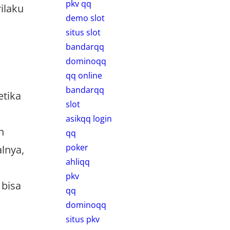
pkv qq
ilaku
demo slot
situs slot
bandarqq
dominoqq
qq online
bandarqq
etika
slot
asikqq login
n
qq
poker
lnya,
ahliqq
pkv
 bisa
qq
dominoqq
situs pkv