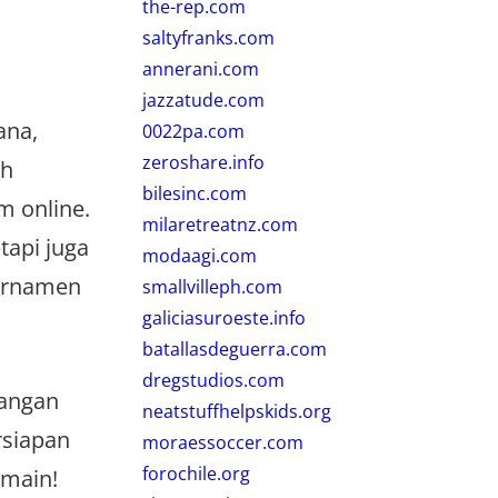
the-rep.com
saltyfranks.com
annerani.com
jazzatude.com
ana,
0022pa.com
zeroshare.info
ih
bilesinc.com
m online.
milaretreatnz.com
tapi juga
modaagi.com
turnamen
smallvilleph.com
galiciasuroeste.info
batallasdeguerra.com
dregstudios.com
nangan
neatstuffhelpskids.org
rsiapan
moraessoccer.com
forochile.org
rmain!