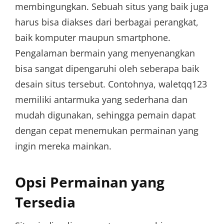
membingungkan. Sebuah situs yang baik juga
harus bisa diakses dari berbagai perangkat,
baik komputer maupun smartphone.
Pengalaman bermain yang menyenangkan
bisa sangat dipengaruhi oleh seberapa baik
desain situs tersebut. Contohnya, waletqq123
memiliki antarmuka yang sederhana dan
mudah digunakan, sehingga pemain dapat
dengan cepat menemukan permainan yang
ingin mereka mainkan.
Opsi Permainan yang
Tersedia