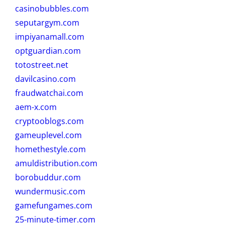
casinobubbles.com
seputargym.com
impiyanamall.com
optguardian.com
totostreet.net
davilcasino.com
fraudwatchai.com
aem-x.com
cryptooblogs.com
gameuplevel.com
homethestyle.com
amuldistribution.com
borobuddur.com
wundermusic.com
gamefungames.com
25-minute-timer.com