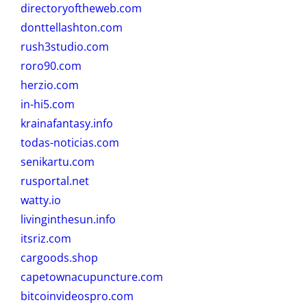
directoryoftheweb.com
donttellashton.com
rush3studio.com
roro90.com
herzio.com
in-hi5.com
krainafantasy.info
todas-noticias.com
senikartu.com
rusportal.net
watty.io
livinginthesun.info
itsriz.com
cargoods.shop
capetownacupuncture.com
bitcoinvideospro.com