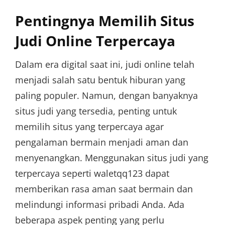
Pentingnya Memilih Situs
Judi Online Terpercaya
Dalam era digital saat ini, judi online telah
menjadi salah satu bentuk hiburan yang
paling populer. Namun, dengan banyaknya
situs judi yang tersedia, penting untuk
memilih situs yang terpercaya agar
pengalaman bermain menjadi aman dan
menyenangkan. Menggunakan situs judi yang
terpercaya seperti waletqq123 dapat
memberikan rasa aman saat bermain dan
melindungi informasi pribadi Anda. Ada
beberapa aspek penting yang perlu