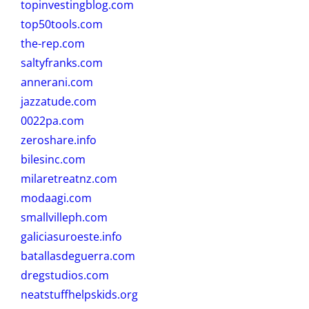
topinvestingblog.com
top50tools.com
the-rep.com
saltyfranks.com
annerani.com
jazzatude.com
0022pa.com
zeroshare.info
bilesinc.com
milaretreatnz.com
modaagi.com
smallvilleph.com
galiciasuroeste.info
batallasdeguerra.com
dregstudios.com
neatstuffhelpskids.org