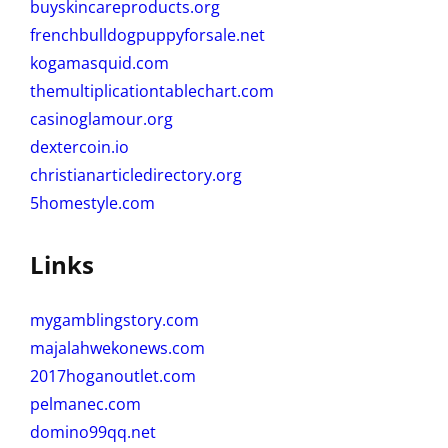
buyskincareproducts.org
frenchbulldogpuppyforsale.net
kogamasquid.com
themultiplicationtablechart.com
casinoglamour.org
dextercoin.io
christianarticledirectory.org
5homestyle.com
Links
mygamblingstory.com
majalahwekonews.com
2017hoganoutlet.com
pelmanec.com
domino99qq.net