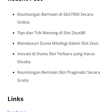
Keuntungan Bermain di Slot7000 Secara
Online
Tips dan Trik Menang di Slot Zeus88
Menelusuri Dunia Mitologi dalam Slot Zeus
Inovasi di Dunia Slot Terbaru yang Harus
Dicoba
Keuntungan Bermain Slot Pragmatic Secara
Gratis
Links