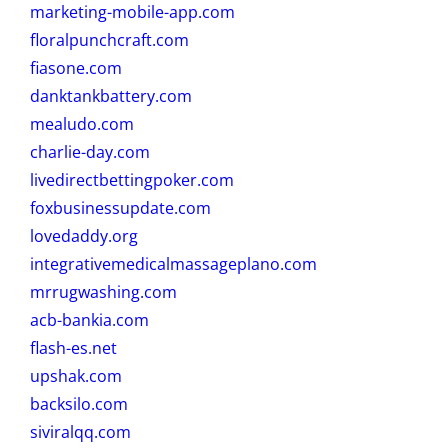
marketing-mobile-app.com
floralpunchcraft.com
fiasone.com
danktankbattery.com
mealudo.com
charlie-day.com
livedirectbettingpoker.com
foxbusinessupdate.com
lovedaddy.org
integrativemedicalmassageplano.com
mrrugwashing.com
acb-bankia.com
flash-es.net
upshak.com
backsilo.com
siviralqq.com