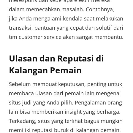
dalam memecahkan masalah. Contohnya,
jika Anda mengalami kendala saat melakukan
transaksi, bantuan yang cepat dan solutif dari
tim customer service akan sangat membantu.
Ulasan dan Reputasi di
Kalangan Pemain
Sebelum membuat keputusan, penting untuk
membaca ulasan dari pemain lain mengenai
situs judi yang Anda pilih. Pengalaman orang
lain bisa memberikan insight yang berharga.
Terkadang, situs yang terlihat bagus mungkin
memiliki reputasi buruk di kalangan pemain.