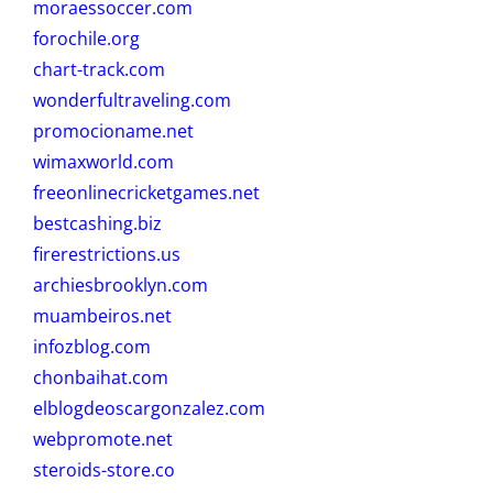
moraessoccer.com
forochile.org
chart-track.com
wonderfultraveling.com
promocioname.net
wimaxworld.com
freeonlinecricketgames.net
bestcashing.biz
firerestrictions.us
archiesbrooklyn.com
muambeiros.net
infozblog.com
chonbaihat.com
elblogdeoscargonzalez.com
webpromote.net
steroids-store.co