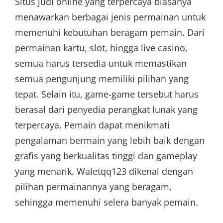
Situs judi online yang terpercaya biasanya
menawarkan berbagai jenis permainan untuk
memenuhi kebutuhan beragam pemain. Dari
permainan kartu, slot, hingga live casino,
semua harus tersedia untuk memastikan
semua pengunjung memiliki pilihan yang
tepat. Selain itu, game-game tersebut harus
berasal dari penyedia perangkat lunak yang
terpercaya. Pemain dapat menikmati
pengalaman bermain yang lebih baik dengan
grafis yang berkualitas tinggi dan gameplay
yang menarik. Waletqq123 dikenal dengan
pilihan permainannya yang beragam,
sehingga memenuhi selera banyak pemain.