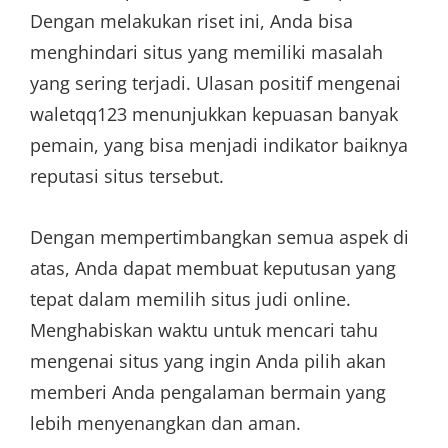
Dengan melakukan riset ini, Anda bisa
menghindari situs yang memiliki masalah
yang sering terjadi. Ulasan positif mengenai
waletqq123 menunjukkan kepuasan banyak
pemain, yang bisa menjadi indikator baiknya
reputasi situs tersebut.
Dengan mempertimbangkan semua aspek di
atas, Anda dapat membuat keputusan yang
tepat dalam memilih situs judi online.
Menghabiskan waktu untuk mencari tahu
mengenai situs yang ingin Anda pilih akan
memberi Anda pengalaman bermain yang
lebih menyenangkan dan aman.