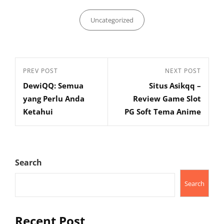
Categories
Uncategorized
Post
Previous
PREV POST
Next
NEXT POST
navigation
DewiQQ: Semua
Situs Asikqq –
Post
Post
yang Perlu Anda
Review Game Slot
Ketahui
PG Soft Tema Anime
Search
Search
Recent Post