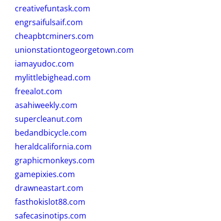
creativefuntask.com
engrsaifulsaif.com
cheapbtcminers.com
unionstationtogeorgetown.com
iamayudoc.com
mylittlebighead.com
freealot.com
asahiweekly.com
supercleanut.com
bedandbicycle.com
heraldcalifornia.com
graphicmonkeys.com
gamepixies.com
drawneastart.com
fasthokislot88.com
safecasinotips.com