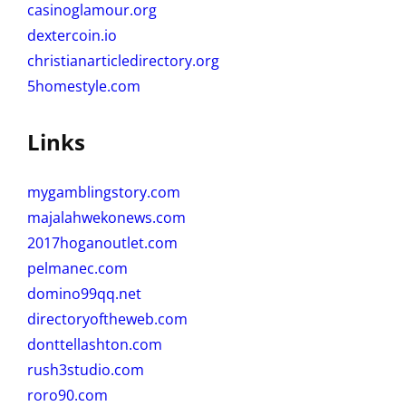
casinoglamour.org
dextercoin.io
christianarticledirectory.org
5homestyle.com
Links
mygamblingstory.com
majalahwekonews.com
2017hoganoutlet.com
pelmanec.com
domino99qq.net
directoryoftheweb.com
donttellashton.com
rush3studio.com
roro90.com