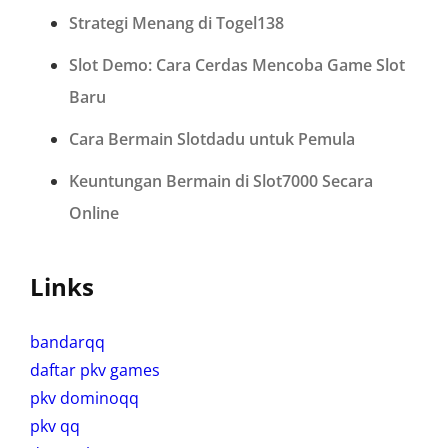
Strategi Menang di Togel138
Slot Demo: Cara Cerdas Mencoba Game Slot
Baru
Cara Bermain Slotdadu untuk Pemula
Keuntungan Bermain di Slot7000 Secara
Online
Links
bandarqq
daftar pkv games
pkv dominoqq
pkv qq