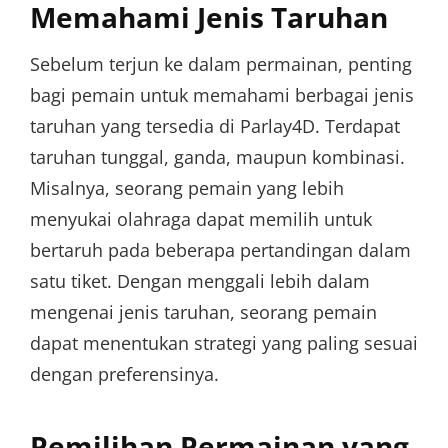
Memahami Jenis Taruhan
Sebelum terjun ke dalam permainan, penting
bagi pemain untuk memahami berbagai jenis
taruhan yang tersedia di Parlay4D. Terdapat
taruhan tunggal, ganda, maupun kombinasi.
Misalnya, seorang pemain yang lebih
menyukai olahraga dapat memilih untuk
bertaruh pada beberapa pertandingan dalam
satu tiket. Dengan menggali lebih dalam
mengenai jenis taruhan, seorang pemain
dapat menentukan strategi yang paling sesuai
dengan preferensinya.
Pemilihan Permainan yang