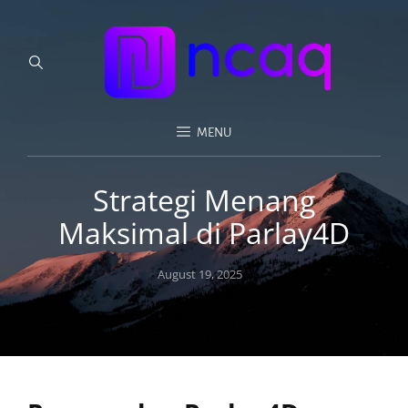
MENU
Strategi Menang
Maksimal di Parlay4D
Posted
August 19, 2025
on