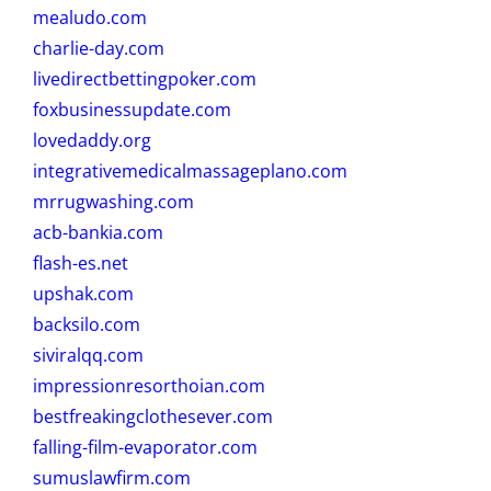
mealudo.com
charlie-day.com
livedirectbettingpoker.com
foxbusinessupdate.com
lovedaddy.org
integrativemedicalmassageplano.com
mrrugwashing.com
acb-bankia.com
flash-es.net
upshak.com
backsilo.com
siviralqq.com
impressionresorthoian.com
bestfreakingclothesever.com
falling-film-evaporator.com
sumuslawfirm.com