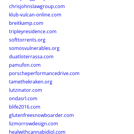
chrisjohnslawgroup.com
klub-vulcan-online.com
breitkamp.com
tripleyresidence.com
softtorrents.org
somosvulnerables.org
duatloterrassa.com
pamufon.com
porscheperformancedrive.com
tamethekraken.org
lutzinator.com
ondasrl.com
blife2016.com
glutenfreesnowboarder.com
lizmorrowdesign.com
healwithcannabidiol.com