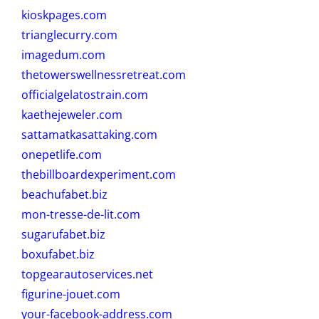
kioskpages.com
trianglecurry.com
imagedum.com
thetowerswellnessretreat.com
officialgelatostrain.com
kaethejeweler.com
sattamatkasattaking.com
onepetlife.com
thebillboardexperiment.com
beachufabet.biz
mon-tresse-de-lit.com
sugarufabet.biz
boxufabet.biz
topgearautoservices.net
figurine-jouet.com
your-facebook-address.com