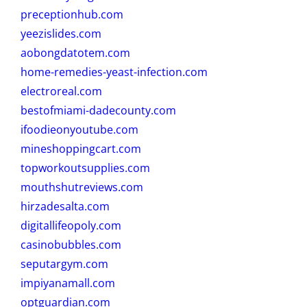
preceptionhub.com
yeezislides.com
aobongdatotem.com
home-remedies-yeast-infection.com
electroreal.com
bestofmiami-dadecounty.com
ifoodieonyoutube.com
mineshoppingcart.com
topworkoutsupplies.com
mouthshutreviews.com
hirzadesalta.com
digitallifeopoly.com
casinobubbles.com
seputargym.com
impiyanamall.com
optguardian.com