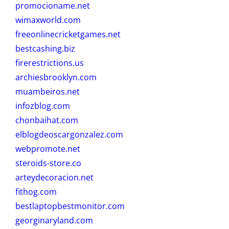
promocioname.net
wimaxworld.com
freeonlinecricketgames.net
bestcashing.biz
firerestrictions.us
archiesbrooklyn.com
muambeiros.net
infozblog.com
chonbaihat.com
elblogdeoscargonzalez.com
webpromote.net
steroids-store.co
arteydecoracion.net
fithog.com
bestlaptopbestmonitor.com
georginaryland.com