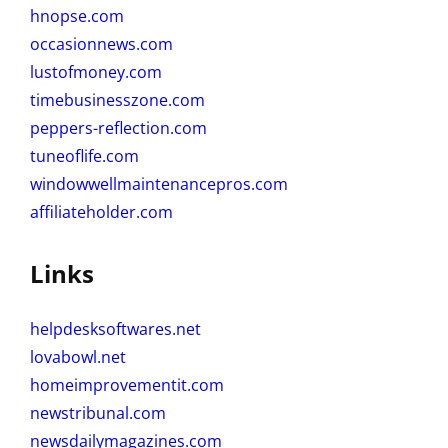
hnopse.com
occasionnews.com
lustofmoney.com
timebusinesszone.com
peppers-reflection.com
tuneoflife.com
windowwellmaintenancepros.com
affiliateholder.com
Links
helpdesksoftwares.net
lovabowl.net
homeimprovementit.com
newstribunal.com
newsdailymagazines.com