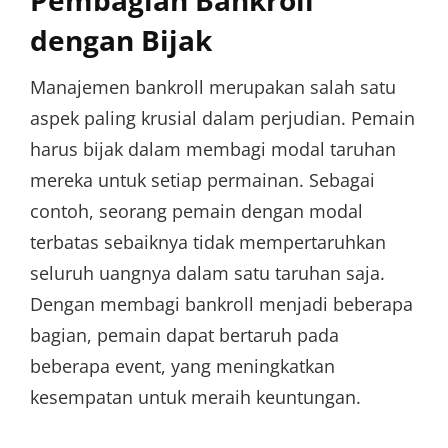
dengan Bijak
Manajemen bankroll merupakan salah satu
aspek paling krusial dalam perjudian. Pemain
harus bijak dalam membagi modal taruhan
mereka untuk setiap permainan. Sebagai
contoh, seorang pemain dengan modal
terbatas sebaiknya tidak mempertaruhkan
seluruh uangnya dalam satu taruhan saja.
Dengan membagi bankroll menjadi beberapa
bagian, pemain dapat bertaruh pada
beberapa event, yang meningkatkan
kesempatan untuk meraih keuntungan.