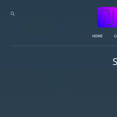
HOME
C