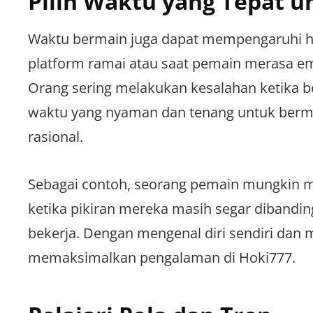
Pilih Waktu yang Tepat 
Waktu bermain juga dapat mempengaruhi has
platform ramai atau saat pemain merasa em
Orang sering melakukan kesalahan ketika be
waktu yang nyaman dan tenang untuk berma
rasional.
Sebagai contoh, seorang pemain mungkin 
ketika pikiran mereka masih segar dibandin
bekerja. Dengan mengenal diri sendiri dan
memaksimalkan pengalaman di Hoki777.