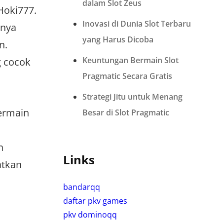
dalam Slot Zeus
Hoki777.
Inovasi di Dunia Slot Terbaru
anya
yang Harus Dicoba
n.
Keuntungan Bermain Slot
 cocok
Pragmatic Secara Gratis
Strategi Jitu untuk Menang
ermain
Besar di Slot Pragmatic
n
Links
atkan
bandarqq
daftar pkv games
pkv dominoqq