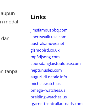
 maupun
Links
an modal
jimsfamousbbq.com
libertywalk-usa.com
 dan
australiamovie.net
gizmobird.co.uk
mp3djsong.com
coursdanglaistoulouse.com
neptunuslex.com
n tanpa
auguri-di-natale.info
michelewatch.us
omega--watches.us
breitling-watches.us
tgarnettcentrallautoads.com