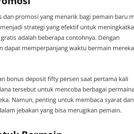
romosi
s dan promosi yang menarik bagi pemain baru
menjadi strategi yang efektif untuk meningkatk
n gratis adalah beberapa contohnya. Dengan
ain dapat memperpanjang waktu bermain mereka
 bonus deposit fifty persen saat pertama kali
na tersebut untuk mencoba berbagai permaina
ka. Namun, penting untuk membaca syarat dan
 dalam jebakan yang bisa merugikan pemain.