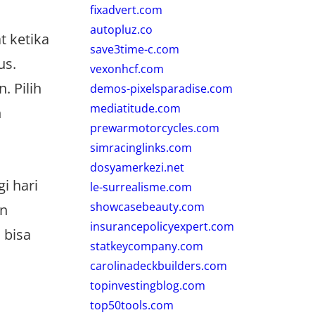
fixadvert.com
autopluz.co
t ketika
save3time-c.com
us.
vexonhcf.com
. Pilih
demos-pixelsparadise.com
mediatitude.com
h
prewarmotorcycles.com
simracinglinks.com
dosyamerkezi.net
i hari
le-surrealisme.com
showcasebeauty.com
an
insurancepolicyexpert.com
 bisa
statkeycompany.com
carolinadeckbuilders.com
topinvestingblog.com
top50tools.com