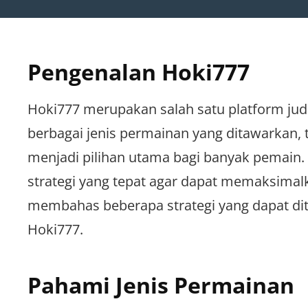
Pengenalan Hoki777
Hoki777 merupakan salah satu platform judi
berbagai jenis permainan yang ditawarkan, 
menjadi pilihan utama bagi banyak pemain. 
strategi yang tepat agar dapat memaksimalk
membahas beberapa strategi yang dapat d
Hoki777.
Pahami Jenis Permainan