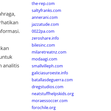
the-rep.com
saltyfranks.com
ahraga,
annerani.com
rhatikan
jazzatude.com
formasi.
0022pa.com
zeroshare.info
bilesinc.com
ikan
milaretreatnz.com
 untuk
modaagi.com
 analitis
smallvilleph.com
galiciasuroeste.info
batallasdeguerra.com
dregstudios.com
neatstuffhelpskids.org
moraessoccer.com
forochile.org