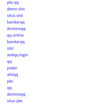
pkv qq
demo slot
situs slot
bandarqq
dominoqq
qq online
bandarqq
slot
asikqq login
qq
poker
ahliqq
pkv
qq
dominoqq
situs pkv