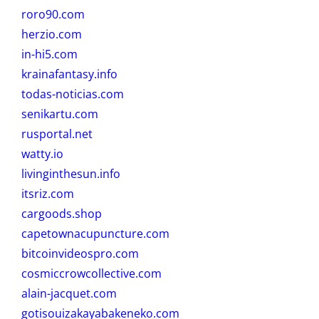
roro90.com
herzio.com
in-hi5.com
krainafantasy.info
todas-noticias.com
senikartu.com
rusportal.net
watty.io
livinginthesun.info
itsriz.com
cargoods.shop
capetownacupuncture.com
bitcoinvideospro.com
cosmiccrowcollective.com
alain-jacquet.com
gotisouizakayabakeneko.com