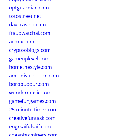
optguardian.com
totostreet.net
davilcasino.com
fraudwatchai.com
aem-x.com
cryptooblogs.com
gameuplevel.com
homethestyle.com
amuldistribution.com
borobuddur.com
wundermusic.com
gamefungames.com
25-minute-timer.com
creativefuntask.com
engrsaifulsaif.com
cheapbtcminers.com