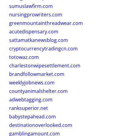
sumuslawfirm.com
nursingprowriters.com
greenmountainthreadwear.com
acutedispensary.com
sattamatkanewsblog.com
cryptocurrencytradingcn.com
totowaz.com
charlestonwipesettlement.com
brandfollowmarket.com
weeklyjobnews.com
countyanimalshelter.com
adwebtagging.com
ranksuperior.net
babystepahead.com
destinationoverlooked.com
gamblingamount.com