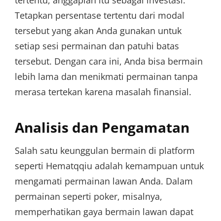
Tetapkan persentase tertentu dari modal
tersebut yang akan Anda gunakan untuk
setiap sesi permainan dan patuhi batas
tersebut. Dengan cara ini, Anda bisa bermain
lebih lama dan menikmati permainan tanpa
merasa tertekan karena masalah finansial.
Analisis dan Pengamatan
Salah satu keunggulan bermain di platform
seperti Hematqqiu adalah kemampuan untuk
mengamati permainan lawan Anda. Dalam
permainan seperti poker, misalnya,
memperhatikan gaya bermain lawan dapat