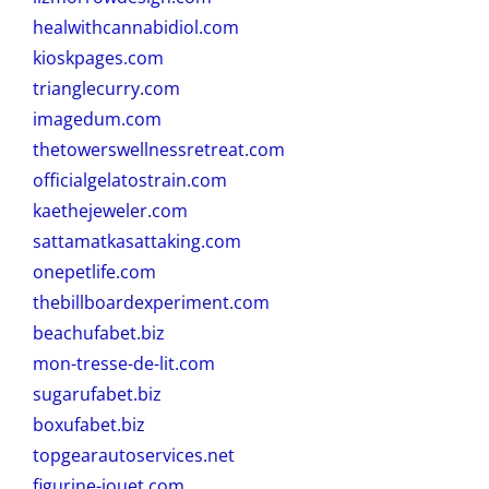
healwithcannabidiol.com
kioskpages.com
trianglecurry.com
imagedum.com
thetowerswellnessretreat.com
officialgelatostrain.com
kaethejeweler.com
sattamatkasattaking.com
onepetlife.com
thebillboardexperiment.com
beachufabet.biz
mon-tresse-de-lit.com
sugarufabet.biz
boxufabet.biz
topgearautoservices.net
figurine-jouet.com