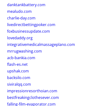
danktankbattery.com
mealudo.com
charlie-day.com
livedirectbettingpoker.com
foxbusinessupdate.com
lovedaddy.org
integrativemedicalmassageplano.com
mrrugwashing.com
acb-bankia.com
flash-es.net
upshak.com
backsilo.com
siviralqq.com
impressionresorthoian.com
bestfreakingclothesever.com
falling-film-evaporator.com