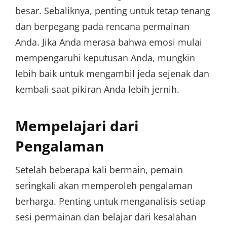
besar. Sebaliknya, penting untuk tetap tenang
dan berpegang pada rencana permainan
Anda. Jika Anda merasa bahwa emosi mulai
mempengaruhi keputusan Anda, mungkin
lebih baik untuk mengambil jeda sejenak dan
kembali saat pikiran Anda lebih jernih.
Mempelajari dari
Pengalaman
Setelah beberapa kali bermain, pemain
seringkali akan memperoleh pengalaman
berharga. Penting untuk menganalisis setiap
sesi permainan dan belajar dari kesalahan