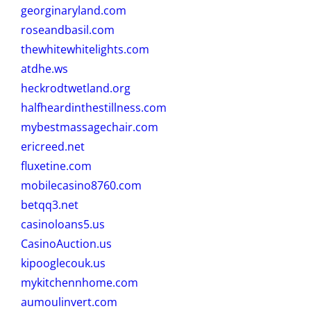
georginaryland.com
roseandbasil.com
thewhitewhitelights.com
atdhe.ws
heckrodtwetland.org
halfheardinthestillness.com
mybestmassagechair.com
ericreed.net
fluxetine.com
mobilecasino8760.com
betqq3.net
casinoloans5.us
CasinoAuction.us
kipooglecouk.us
mykitchennhome.com
aumoulinvert.com