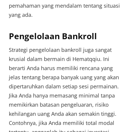
pemahaman yang mendalam tentang situasi
yang ada.
Pengelolaan Bankroll
Strategi pengelolaan bankroll juga sangat
krusial dalam bermain di Hematqqiu. Ini
berarti Anda harus memiliki rencana yang
jelas tentang berapa banyak uang yang akan
dipertaruhkan dalam setiap sesi permainan.
Jika Anda hanya memasang minimal tanpa
memikirkan batasan pengeluaran, risiko
kehilangan uang Anda akan semakin tinggi.
Contohnya, jika Anda memiliki total modal
tertentu, anggaplah itu sebagai investasi.