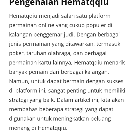
Pengenalan Hematqqiu
Hematqqiu menjadi salah satu platform
permainan online yang cukup populer di
kalangan penggemar judi. Dengan berbagai
jenis permainan yang ditawarkan, termasuk
poker, taruhan olahraga, dan berbagai
permainan kartu lainnya, Hematqqiu menarik
banyak pemain dari berbagai kalangan.
Namun, untuk dapat bermain dengan sukses
di platform ini, sangat penting untuk memiliki
strategi yang baik. Dalam artikel ini, kita akan
membahas beberapa strategi yang dapat
digunakan untuk meningkatkan peluang
menang di Hematqqiu.