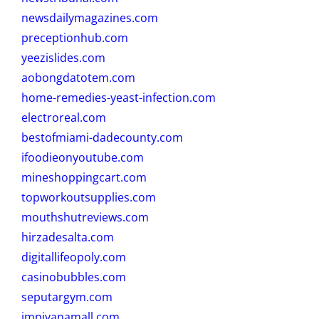
newsdailymagazines.com
preceptionhub.com
yeezislides.com
aobongdatotem.com
home-remedies-yeast-infection.com
electroreal.com
bestofmiami-dadecounty.com
ifoodieonyoutube.com
mineshoppingcart.com
topworkoutsupplies.com
mouthshutreviews.com
hirzadesalta.com
digitallifeopoly.com
casinobubbles.com
seputargym.com
impiyanamall.com