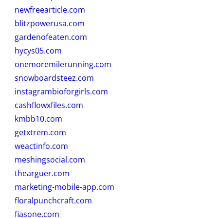
newfreearticle.com
blitzpowerusa.com
gardenofeaten.com
hycys05.com
onemoremilerunning.com
snowboardsteez.com
instagrambioforgirls.com
cashflowxfiles.com
kmbb10.com
getxtrem.com
weactinfo.com
meshingsocial.com
thearguer.com
marketing-mobile-app.com
floralpunchcraft.com
fiasone.com