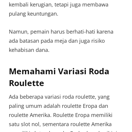
kembali kerugian, tetapi juga membawa
pulang keuntungan.
Namun, pemain harus berhati-hati karena
ada batasan pada meja dan juga risiko
kehabisan dana.
Memahami Variasi Roda
Roulette
Ada beberapa variasi roda roulette, yang
paling umum adalah roulette Eropa dan
roulette Amerika. Roulette Eropa memiliki
satu slot nol, sementara roulette Amerika