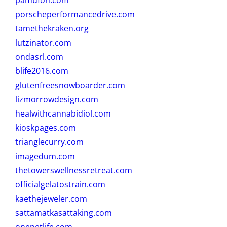
pamufon.com
porscheperformancedrive.com
tamethekraken.org
lutzinator.com
ondasrl.com
blife2016.com
glutenfreesnowboarder.com
lizmorrowdesign.com
healwithcannabidiol.com
kioskpages.com
trianglecurry.com
imagedum.com
thetowerswellnessretreat.com
officialgelatostrain.com
kaethejeweler.com
sattamatkasattaking.com