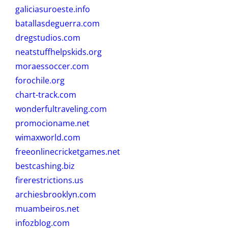
galiciasuroeste.info
batallasdeguerra.com
dregstudios.com
neatstuffhelpskids.org
moraessoccer.com
forochile.org
chart-track.com
wonderfultraveling.com
promocioname.net
wimaxworld.com
freeonlinecricketgames.net
bestcashing.biz
firerestrictions.us
archiesbrooklyn.com
muambeiros.net
infozblog.com