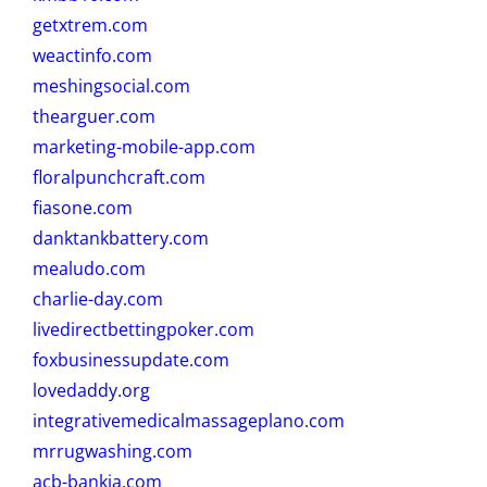
getxtrem.com
weactinfo.com
meshingsocial.com
thearguer.com
marketing-mobile-app.com
floralpunchcraft.com
fiasone.com
danktankbattery.com
mealudo.com
charlie-day.com
livedirectbettingpoker.com
foxbusinessupdate.com
lovedaddy.org
integrativemedicalmassageplano.com
mrrugwashing.com
acb-bankia.com