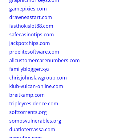
graphicmonkeys.com
gamepixies.com
drawneastart.com
fasthokislot88.com
safecasinotips.com
jackpotchips.com
proelitesoftware.com
allcustomercarenumbers.com
familyblogger.xyz
chrisjohnslawgroup.com
klub-vulcan-online.com
breitkamp.com
tripleyresidence.com
softtorrents.org
somosvulnerables.org
duatloterrassa.com