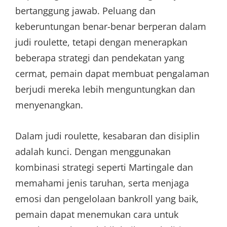
bertanggung jawab. Peluang dan
keberuntungan benar-benar berperan dalam
judi roulette, tetapi dengan menerapkan
beberapa strategi dan pendekatan yang
cermat, pemain dapat membuat pengalaman
berjudi mereka lebih menguntungkan dan
menyenangkan.
Dalam judi roulette, kesabaran dan disiplin
adalah kunci. Dengan menggunakan
kombinasi strategi seperti Martingale dan
memahami jenis taruhan, serta menjaga
emosi dan pengelolaan bankroll yang baik,
pemain dapat menemukan cara untuk