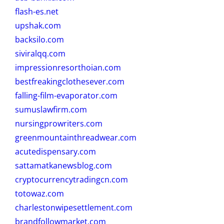
flash-es.net
upshak.com
backsilo.com
siviralqq.com
impressionresorthoian.com
bestfreakingclothesever.com
falling-film-evaporator.com
sumuslawfirm.com
nursingprowriters.com
greenmountainthreadwear.com
acutedispensary.com
sattamatkanewsblog.com
cryptocurrencytradingcn.com
totowaz.com
charlestonwipesettlement.com
brandfollowmarket.com