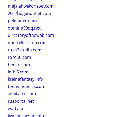
majalahwekonews.com
2017hoganoutlet.com
pelmanec.com
domino99qq.net
directoryoftheweb.com
donttellashton.com
rush3studio.com
roro90.com
herzio.com
in-hi5.com
krainafantasy.info
todas-noticias.com
senikartu.com
rusportal.net
watty.io
livinginthesun.info