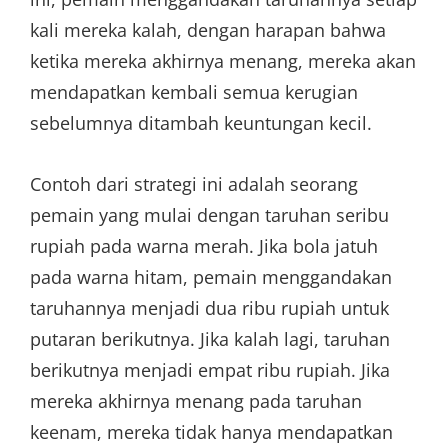
kali mereka kalah, dengan harapan bahwa
ketika mereka akhirnya menang, mereka akan
mendapatkan kembali semua kerugian
sebelumnya ditambah keuntungan kecil.
Contoh dari strategi ini adalah seorang
pemain yang mulai dengan taruhan seribu
rupiah pada warna merah. Jika bola jatuh
pada warna hitam, pemain menggandakan
taruhannya menjadi dua ribu rupiah untuk
putaran berikutnya. Jika kalah lagi, taruhan
berikutnya menjadi empat ribu rupiah. Jika
mereka akhirnya menang pada taruhan
keenam, mereka tidak hanya mendapatkan