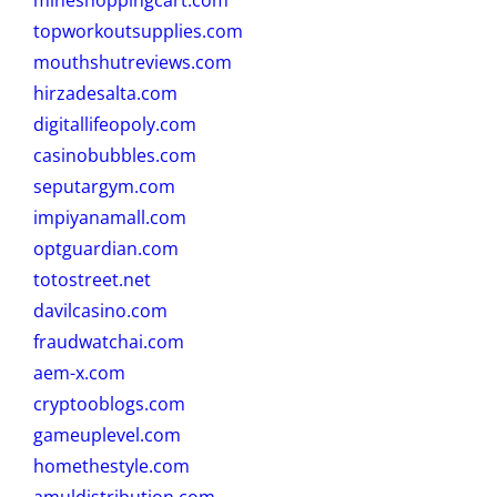
mineshoppingcart.com
topworkoutsupplies.com
mouthshutreviews.com
hirzadesalta.com
digitallifeopoly.com
casinobubbles.com
seputargym.com
impiyanamall.com
optguardian.com
totostreet.net
davilcasino.com
fraudwatchai.com
aem-x.com
cryptooblogs.com
gameuplevel.com
homethestyle.com