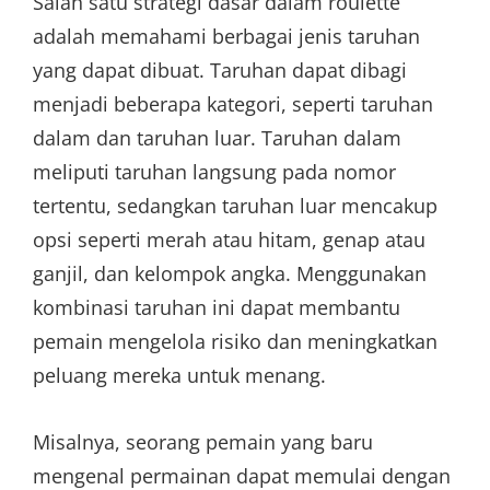
Salah satu strategi dasar dalam roulette
adalah memahami berbagai jenis taruhan
yang dapat dibuat. Taruhan dapat dibagi
menjadi beberapa kategori, seperti taruhan
dalam dan taruhan luar. Taruhan dalam
meliputi taruhan langsung pada nomor
tertentu, sedangkan taruhan luar mencakup
opsi seperti merah atau hitam, genap atau
ganjil, dan kelompok angka. Menggunakan
kombinasi taruhan ini dapat membantu
pemain mengelola risiko dan meningkatkan
peluang mereka untuk menang.
Misalnya, seorang pemain yang baru
mengenal permainan dapat memulai dengan