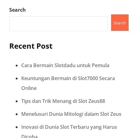
Search
Search
Recent Post
Cara Bermain Slotdadu untuk Pemula
Keuntungan Bermain di Slot7000 Secara
Online
Tips dan Trik Menang di Slot Zeus88
Menelusuri Dunia Mitologi dalam Slot Zeus
Inovasi di Dunia Slot Terbaru yang Harus
Dicoba