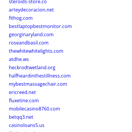
steroids-store.co
arteydecoracion.net
fithog.com
bestlaptopbestmonitor.com
georginaryland.com
roseandbasil.com
thewhitewhitelights.com
atdhe.ws
heckrodtwetland.org
halfheardinthestillness.com
mybestmassagechair.com
ericreed.net
fluxetine.com
mobilecasino8760.com
betqq3.net
casinoloans5.us