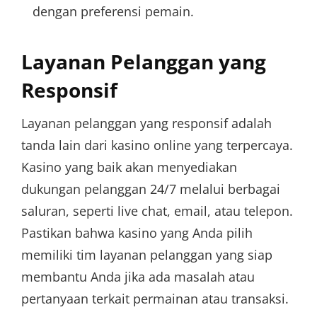
dengan preferensi pemain.
Layanan Pelanggan yang
Responsif
Layanan pelanggan yang responsif adalah
tanda lain dari kasino online yang terpercaya.
Kasino yang baik akan menyediakan
dukungan pelanggan 24/7 melalui berbagai
saluran, seperti live chat, email, atau telepon.
Pastikan bahwa kasino yang Anda pilih
memiliki tim layanan pelanggan yang siap
membantu Anda jika ada masalah atau
pertanyaan terkait permainan atau transaksi.