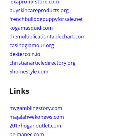
lexapro-rx-store.com
buyskincareproducts.org
frenchbulldogpuppyforsale.net
kogamasquid.com
themultiplicationtablechart.com
casinoglamour.org
dextercoin.io
christianarticledirectory.org
5homestyle.com
Links
mygamblingstory.com
majalahwekonews.com
2017hoganoutlet.com
pelmanec.com