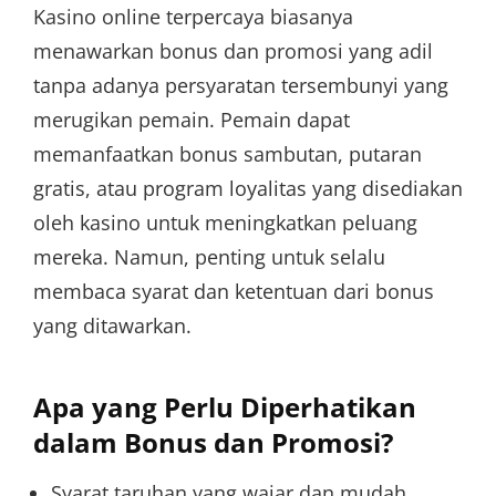
Kasino online terpercaya biasanya
menawarkan bonus dan promosi yang adil
tanpa adanya persyaratan tersembunyi yang
merugikan pemain. Pemain dapat
memanfaatkan bonus sambutan, putaran
gratis, atau program loyalitas yang disediakan
oleh kasino untuk meningkatkan peluang
mereka. Namun, penting untuk selalu
membaca syarat dan ketentuan dari bonus
yang ditawarkan.
Apa yang Perlu Diperhatikan
dalam Bonus dan Promosi?
Syarat taruhan yang wajar dan mudah