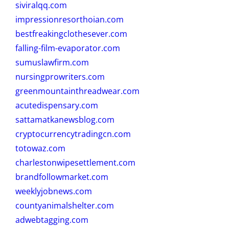
siviralqq.com
impressionresorthoian.com
bestfreakingclothesever.com
falling-film-evaporator.com
sumuslawfirm.com
nursingprowriters.com
greenmountainthreadwear.com
acutedispensary.com
sattamatkanewsblog.com
cryptocurrencytradingcn.com
totowaz.com
charlestonwipesettlement.com
brandfollowmarket.com
weeklyjobnews.com
countyanimalshelter.com
adwebtagging.com