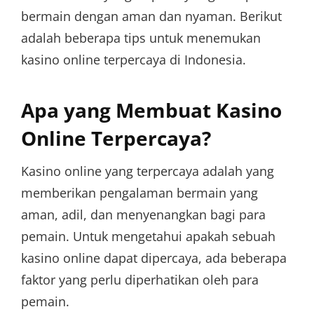
bermain dengan aman dan nyaman. Berikut
adalah beberapa tips untuk menemukan
kasino online terpercaya di Indonesia.
Apa yang Membuat Kasino
Online Terpercaya?
Kasino online yang terpercaya adalah yang
memberikan pengalaman bermain yang
aman, adil, dan menyenangkan bagi para
pemain. Untuk mengetahui apakah sebuah
kasino online dapat dipercaya, ada beberapa
faktor yang perlu diperhatikan oleh para
pemain.