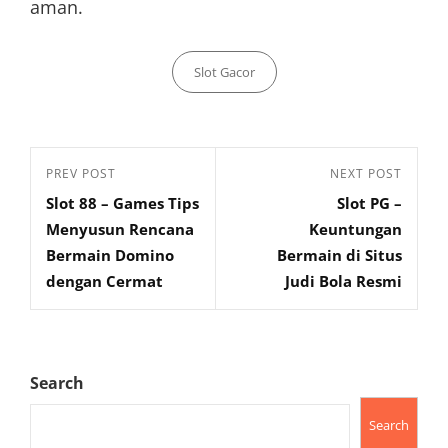
aman.
Categories
Slot Gacor
Post
Previous
PREV POST
Next
NEXT POST
navigation
Slot 88 – Games Tips
Slot PG –
Post
Post
Menyusun Rencana
Keuntungan
Bermain Domino
Bermain di Situs
dengan Cermat
Judi Bola Resmi
Search
Search