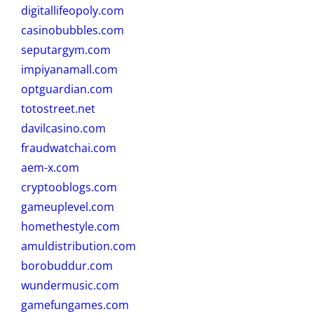
digitallifeopoly.com
casinobubbles.com
seputargym.com
impiyanamall.com
optguardian.com
totostreet.net
davilcasino.com
fraudwatchai.com
aem-x.com
cryptooblogs.com
gameuplevel.com
homethestyle.com
amuldistribution.com
borobuddur.com
wundermusic.com
gamefungames.com