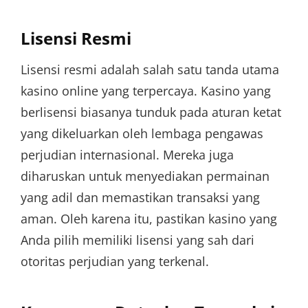
Lisensi Resmi
Lisensi resmi adalah salah satu tanda utama
kasino online yang terpercaya. Kasino yang
berlisensi biasanya tunduk pada aturan ketat
yang dikeluarkan oleh lembaga pengawas
perjudian internasional. Mereka juga
diharuskan untuk menyediakan permainan
yang adil dan memastikan transaksi yang
aman. Oleh karena itu, pastikan kasino yang
Anda pilih memiliki lisensi yang sah dari
otoritas perjudian yang terkenal.