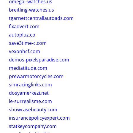
omega--watches.us
breitling-watches.us
tgarnettcentrallautoads.com
fixadvert.com
autopluz.co
save3time-c.com
vexonhcf.com
demos-pixelsparadise.com
mediatitude.com
prewarmotorcycles.com
simracinglinks.com
dosyamerkezi.net
le-surrealisme.com
showcasebeauty.com
insurancepolicyexpert.com
statkeycompany.com