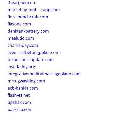
thearguer.com
marketing-mobile-app.com
floralpunchcraft.com
fiasone.com
danktankbattery.com
mealudo.com
charlie-day.com
livedirectbettingpoker.com
foxbusinessupdate.com
lovedaddy.org
integrativemedicalmassageplano.com
mrrugwashing.com
acb-bankia.com
flash-es.net
upshak.com
backsilo.com