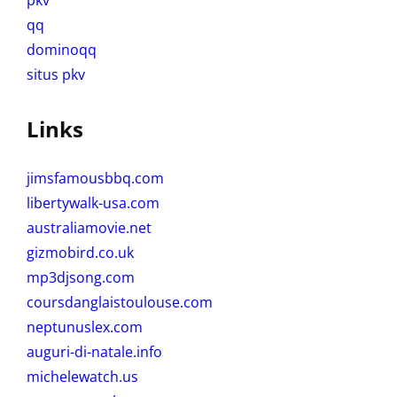
pkv
qq
dominoqq
situs pkv
Links
jimsfamousbbq.com
libertywalk-usa.com
australiamovie.net
gizmobird.co.uk
mp3djsong.com
coursdanglaistoulouse.com
neptunuslex.com
auguri-di-natale.info
michelewatch.us