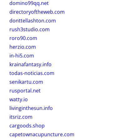
domino99qq.net
directoryoftheweb.com
donttellashton.com
rush3studio.com
roro90.com
herzio.com
in-hi5.com
krainafantasy.info
todas-noticias.com
senikartu.com
rusportal.net
watty.io
livinginthesun.info
itsriz.com
cargoods.shop
capetownacupuncture.com