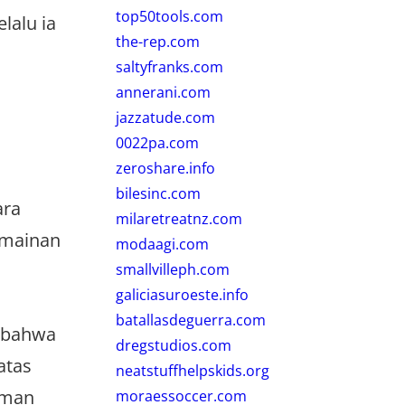
top50tools.com
lalu ia
the-rep.com
saltyfranks.com
annerani.com
jazzatude.com
0022pa.com
zeroshare.info
bilesinc.com
ara
milaretreatnz.com
rmainan
modaagi.com
smallvilleph.com
galiciasuroeste.info
batallasdeguerra.com
t bahwa
dregstudios.com
atas
neatstuffhelpskids.org
aman
moraessoccer.com