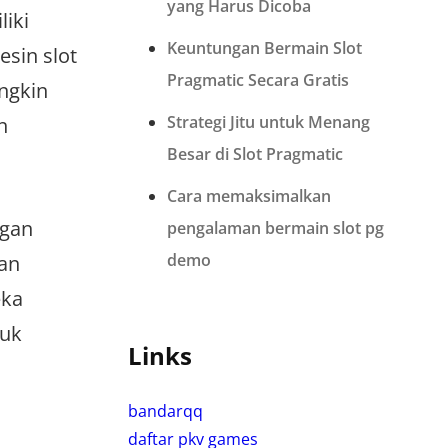
yang Harus Dicoba
iki
Keuntungan Bermain Slot
sin slot
Pragmatic Secara Gratis
ngkin
Strategi Jitu untuk Menang
n
Besar di Slot Pragmatic
Cara memaksimalkan
ngan
pengalaman bermain slot pg
demo
kan
eka
tuk
Links
bandarqq
daftar pkv games