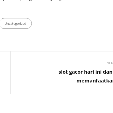
Categories
Uncategorized
NEX
Next
slot gacor hari ini dan
Post
memanfaatka