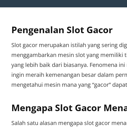
Pengenalan Slot Gacor
Slot gacor merupakan istilah yang sering di
menggambarkan mesin slot yang memiliki t
yang lebih baik dari biasanya. Fenomena in
ingin meraih kemenangan besar dalam permai
mengetahui mesin mana yang “gacor” dapat
Mengapa Slot Gacor Mena
Salah satu alasan mengapa slot gacor menar