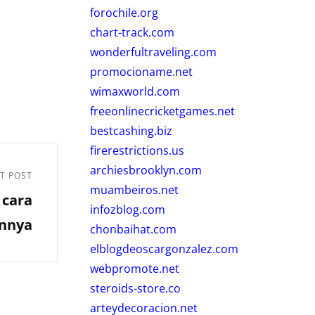
forochile.org
chart-track.com
wonderfultraveling.com
promocioname.net
wimaxworld.com
freeonlinecricketgames.net
bestcashing.biz
firerestrictions.us
archiesbrooklyn.com
T POST
muambeiros.net
 cara
infozblog.com
nnya
chonbaihat.com
elblogdeoscargonzalez.com
webpromote.net
steroids-store.co
arteydecoracion.net