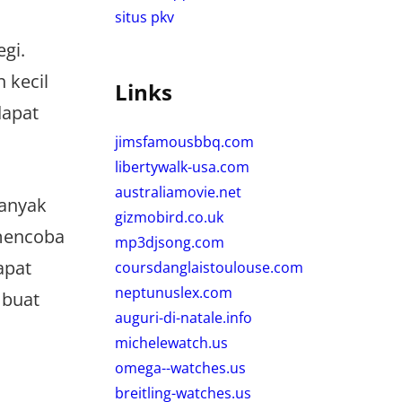
situs pkv
gi.
 kecil
Links
dapat
jimsfamousbbq.com
libertywalk-usa.com
australiamovie.net
Banyak
gizmobird.co.uk
mencoba
mp3djsong.com
apat
coursdanglaistoulouse.com
neptunuslex.com
mbuat
auguri-di-natale.info
michelewatch.us
omega--watches.us
breitling-watches.us