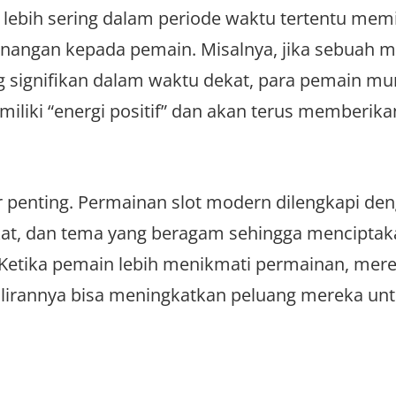
bih sering dalam periode waktu tertentu memil
angan kepada pemain. Misalnya, jika sebuah me
signifikan dalam waktu dekat, para pemain mu
liki “energi positif” dan akan terus memberika
or penting. Permainan slot modern dilengkapi de
ikat, dan tema yang beragam sehingga mencipta
etika pemain lebih menikmati permainan, mer
ilirannya bisa meningkatkan peluang mereka un