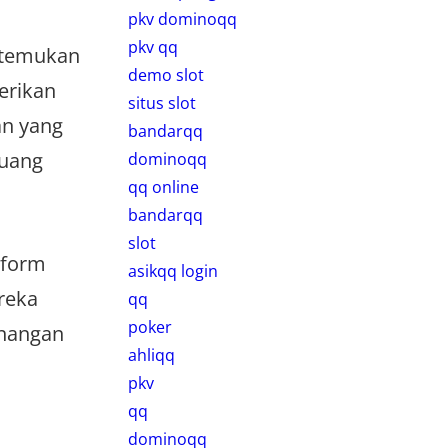
pkv dominoqq
pkv qq
ditemukan
demo slot
erikan
situs slot
an yang
bandarqq
luang
dominoqq
qq online
bandarqq
slot
tform
asikqq login
reka
qq
poker
enangan
ahliqq
pkv
qq
dominoqq