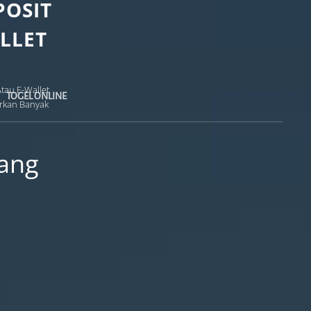
POSIT
LLET
tau E-Wallet
TOGEL ONLINE
arkan Banyak
nang