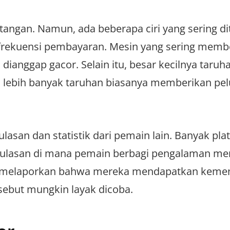
antangan. Namun, ada beberapa ciri yang sering 
 frekuensi pembayaran. Mesin yang sering memb
 dianggap gacor. Selain itu, besar kecilnya taruh
r; lebih banyak taruhan biasanya memberikan pe
lasan dan statistik dari pemain lain. Banyak pla
n ulasan di mana pemain berbagi pengalaman me
in melaporkan bahwa mereka mendapatkan kem
sebut mungkin layak dicoba.