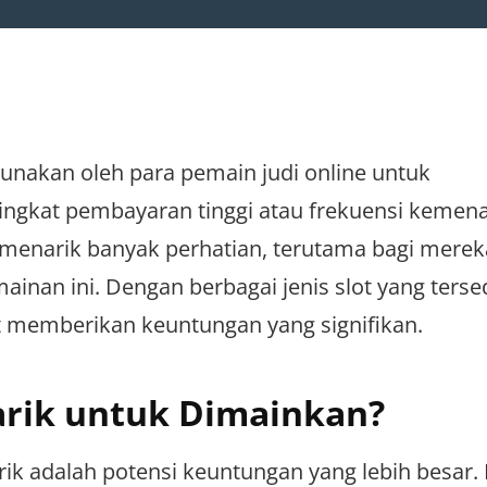
gunakan oleh para pemain judi online untuk
ingkat pembayaran tinggi atau frekuensi kemen
i menarik banyak perhatian, terutama bagi mere
nan ini. Dengan berbagai jenis slot yang tersed
 memberikan keuntungan yang signifikan.
rik untuk Dimainkan?
ik adalah potensi keuntungan yang lebih besar.