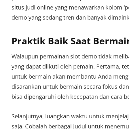
situs judi online yang menawarkan kolom 
demo yang sedang tren dan banyak dimainka
Praktik Baik Saat Bermai
Walaupun permainan slot demo tidak meliba
yang dapat diikuti oleh pemain. Pertama, t
untuk bermain akan membantu Anda menghi
disarankan untuk bermain secara fokus da
bisa dipengaruhi oleh kecepatan dan cara be
Selanjutnya, luangkan waktu untuk menjelaja
saja. Cobalah berbagai judul untuk menem