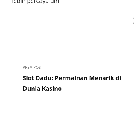
lebih percaya diri.
Post
navigation
PREV POST
Previous
Slot Dadu: Permainan Menarik di
Post
Dunia Kasino