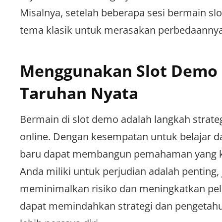
Misalnya, setelah beberapa sesi bermain s
tema klasik untuk merasakan perbedaannya
Menggunakan Slot Demo 
Taruhan Nyata
Bermain di slot demo adalah langkah strate
online. Dengan kesempatan untuk belajar d
baru dapat membangun pemahaman yang ku
Anda miliki untuk perjudian adalah penting,
meminimalkan risiko dan meningkatkan pel
dapat memindahkan strategi dan pengetahu