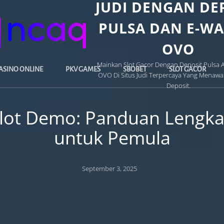
JUDI DENGAN DE
PULSA DAN E-WA
OVO
Mainkan Slot Gacor Dengan Deposit Pulsa A
ASINO ONLINE
PKV GAMES
SBOBET
SLOT GACOR
OVO Di Situs Judi Terpercaya Yang Menaw
Deposit.
lot Demo: Panduan Lengk
untuk Pemula
Posted
September 3, 2025
on