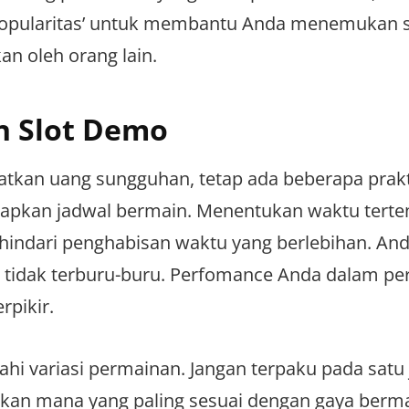
‘popularitas’ untuk membantu Anda menemukan s
n oleh orang lain.
n Slot Demo
tkan uang sungguhan, tetap ada beberapa prakt
etapkan jadwal bermain. Menentukan waktu terte
ndari penghabisan waktu yang berlebihan. And
n tidak terburu-buru. Perfomance Anda dalam p
rpikir.
hi variasi permainan. Jangan terpaku pada satu j
ukan mana yang paling sesuai dengan gaya berm