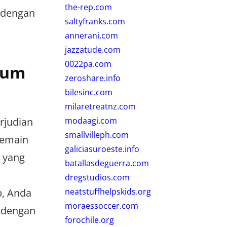
the-rep.com
t dengan
saltyfranks.com
annerani.com
jazzatude.com
0022pa.com
lum
zeroshare.info
bilesinc.com
milaretreatnz.com
modaagi.com
rjudian
smallvilleph.com
pemain
galiciasuroeste.info
 yang
batallasdeguerra.com
dregstudios.com
neatstuffhelpskids.org
p, Anda
moraessoccer.com
 dengan
forochile.org