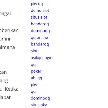
pkv qq
demo slot
bagai
situs slot
bandarqq
mberikan
dominoqq
qq online
r ini
bandarqq
aimana
slot
asikqq login
qq
poker
ikan
ahliqq
yang
pkv
. Ketika
qq
dapat
dominoqq
situs pkv