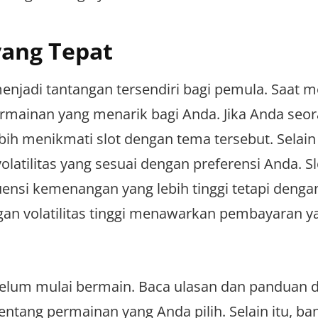
yang Tepat
menjadi tantangan tersendiri bagi pemula. Saat m
rmainan yang menarik bagi Anda. Jika Anda seo
ih menikmati slot dengan tema tersebut. Selain 
olatilitas yang sesuai dengan preferensi Anda. Sl
ensi kemenangan yang lebih tinggi tetapi denga
gan volatilitas tinggi menawarkan pembayaran ya
belum mulai bermain. Baca ulasan dan panduan d
tang permainan yang Anda pilih. Selain itu, ba