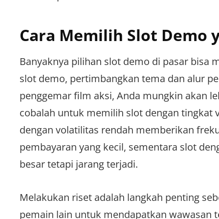
Cara Memilih Slot Demo 
Banyaknya pilihan slot demo di pasar bisa 
slot demo, pertimbangkan tema dan alur pe
penggemar film aksi, Anda mungkin akan leb
cobalah untuk memilih slot dengan tingkat v
dengan volatilitas rendah memberikan freku
pembayaran yang kecil, sementara slot den
besar tetapi jarang terjadi.
Melakukan riset adalah langkah penting se
pemain lain untuk mendapatkan wawasan ten