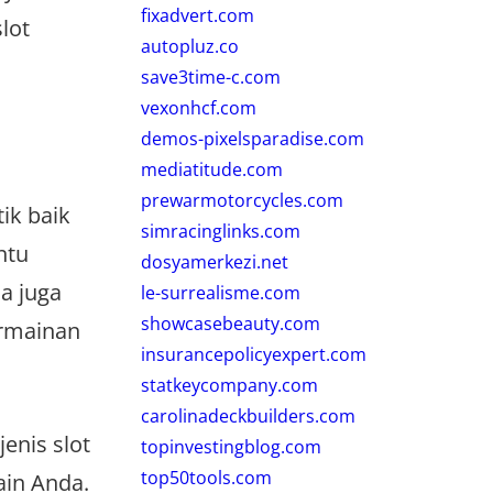
fixadvert.com
lot
autopluz.co
save3time-c.com
vexonhcf.com
demos-pixelsparadise.com
mediatitude.com
prewarmotorcycles.com
ik baik
simracinglinks.com
ntu
dosyamerkezi.net
a juga
le-surrealisme.com
showcasebeauty.com
ermainan
insurancepolicyexpert.com
statkeycompany.com
carolinadeckbuilders.com
enis slot
topinvestingblog.com
top50tools.com
ain Anda.