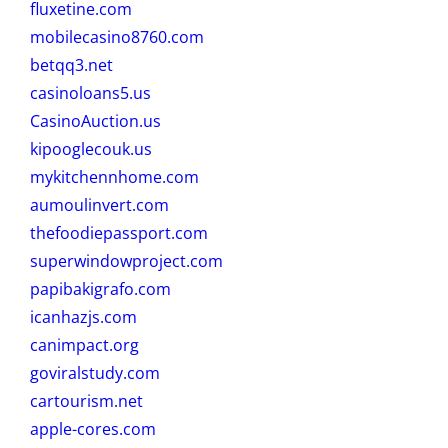
fluxetine.com
mobilecasino8760.com
betqq3.net
casinoloans5.us
CasinoAuction.us
kipooglecouk.us
mykitchennhome.com
aumoulinvert.com
thefoodiepassport.com
superwindowproject.com
papibakigrafo.com
icanhazjs.com
canimpact.org
goviralstudy.com
cartourism.net
apple-cores.com