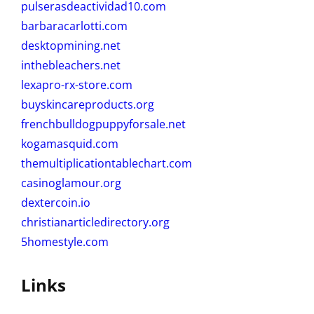
pulserasdeactividad10.com
barbaracarlotti.com
desktopmining.net
inthebleachers.net
lexapro-rx-store.com
buyskincareproducts.org
frenchbulldogpuppyforsale.net
kogamasquid.com
themultiplicationtablechart.com
casinoglamour.org
dextercoin.io
christianarticledirectory.org
5homestyle.com
Links