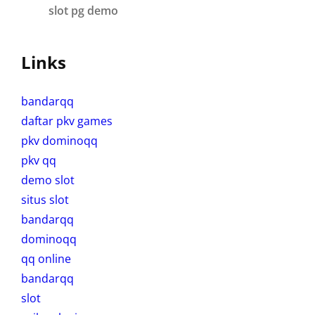
slot pg demo
Links
bandarqq
daftar pkv games
pkv dominoqq
pkv qq
demo slot
situs slot
bandarqq
dominoqq
qq online
bandarqq
slot