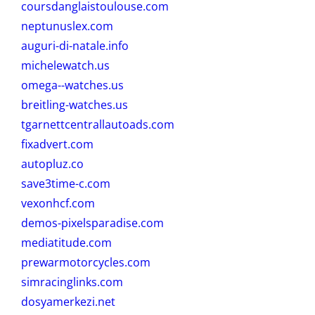
coursdanglaistoulouse.com
neptunuslex.com
auguri-di-natale.info
michelewatch.us
omega--watches.us
breitling-watches.us
tgarnettcentrallautoads.com
fixadvert.com
autopluz.co
save3time-c.com
vexonhcf.com
demos-pixelsparadise.com
mediatitude.com
prewarmotorcycles.com
simracinglinks.com
dosyamerkezi.net