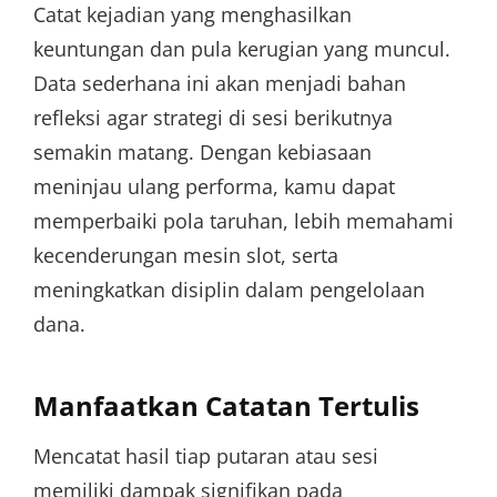
Catat kejadian yang menghasilkan
keuntungan dan pula kerugian yang muncul.
Data sederhana ini akan menjadi bahan
refleksi agar strategi di sesi berikutnya
semakin matang. Dengan kebiasaan
meninjau ulang performa, kamu dapat
memperbaiki pola taruhan, lebih memahami
kecenderungan mesin slot, serta
meningkatkan disiplin dalam pengelolaan
dana.
Manfaatkan Catatan Tertulis
Mencatat hasil tiap putaran atau sesi
memiliki dampak signifikan pada