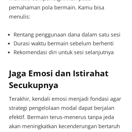
pemahaman pola bermain. Kamu bisa
menulis:
Rentang penggunaan dana dalam satu sesi
Durasi waktu bermain sebelum berhenti
Rekomendasi diri untuk sesi selanjutnya
Jaga Emosi dan Istirahat
Secukupnya
Terakhir, kendali emosi menjadi fondasi agar
strategi pengelolaan modal dapat berjalan
efektif. Bermain terus-menerus tanpa jeda
akan meningkatkan kecenderungan bertaruh