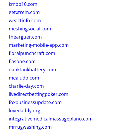
kmbb10.com
getxtrem.com
weactinfo.com
meshingsocial.com
thearguer.com
marketing-mobile-app.com
floralpunchcraft.com
fiasone.com
danktankbattery.com
mealudo.com
charlie-day.com
livedirectbettingpoker.com
foxbusinessupdate.com
lovedaddy.org
integrativemedicalmassageplano.com
mrrugwashing.com