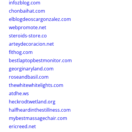
infozblog.com
chonbaihat.com
elblogdeoscargonzalez.com
webpromote.net
steroids-store.co
arteydecoracion.net
fithog.com
bestlaptopbestmonitor.com
georginaryland.com
roseandbasil.com
thewhitewhitelights.com
atdhe.ws
heckrodtwetland.org
halfheardinthestillness.com
mybestmassagechair.com
ericreed.net