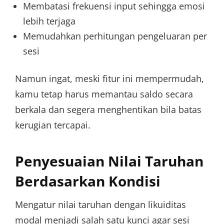
Membatasi frekuensi input sehingga emosi
lebih terjaga
Memudahkan perhitungan pengeluaran per
sesi
Namun ingat, meski fitur ini mempermudah,
kamu tetap harus memantau saldo secara
berkala dan segera menghentikan bila batas
kerugian tercapai.
Penyesuaian Nilai Taruhan
Berdasarkan Kondisi
Mengatur nilai taruhan dengan likuiditas
modal menjadi salah satu kunci agar sesi