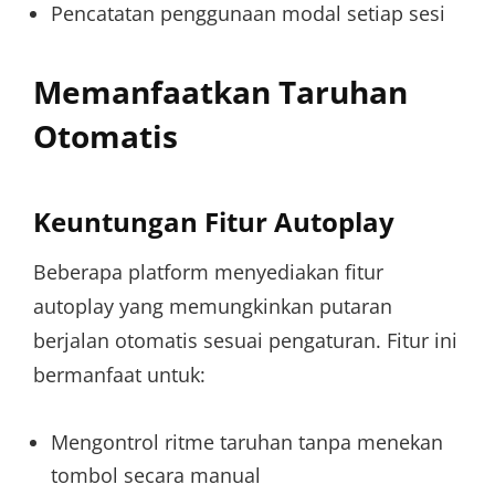
Pencatatan penggunaan modal setiap sesi
Memanfaatkan Taruhan
Otomatis
Keuntungan Fitur Autoplay
Beberapa platform menyediakan fitur
autoplay yang memungkinkan putaran
berjalan otomatis sesuai pengaturan. Fitur ini
bermanfaat untuk:
Mengontrol ritme taruhan tanpa menekan
tombol secara manual