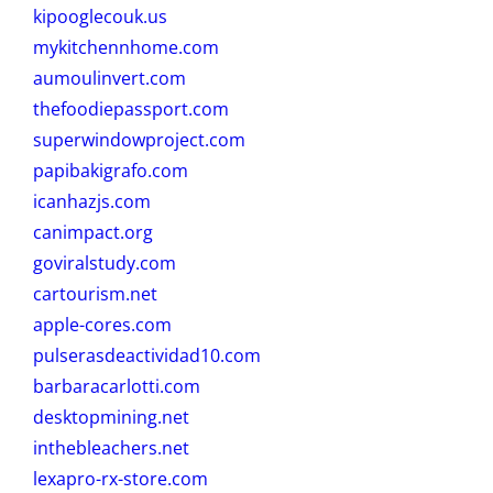
kipooglecouk.us
mykitchennhome.com
aumoulinvert.com
thefoodiepassport.com
superwindowproject.com
papibakigrafo.com
icanhazjs.com
canimpact.org
goviralstudy.com
cartourism.net
apple-cores.com
pulserasdeactividad10.com
barbaracarlotti.com
desktopmining.net
inthebleachers.net
lexapro-rx-store.com