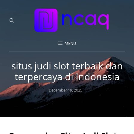
MENU
situs judi slot terbaik dan
terpercaya di Indonesia
Posted
December 19, 2025
on