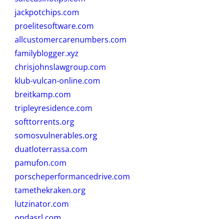
jackpotchips.com
proelitesoftware.com
allcustomercarenumbers.com
familyblogger.xyz
chrisjohnslawgroup.com
klub-vulcan-online.com
breitkamp.com
tripleyresidence.com
softtorrents.org
somosvulnerables.org
duatloterrassa.com
pamufon.com
porscheperformancedrive.com
tamethekraken.org
lutzinator.com
ondasrl.com