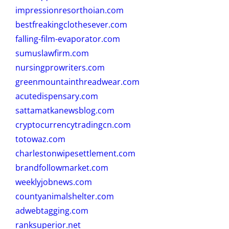
impressionresorthoian.com
bestfreakingclothesever.com
falling-film-evaporator.com
sumuslawfirm.com
nursingprowriters.com
greenmountainthreadwear.com
acutedispensary.com
sattamatkanewsblog.com
cryptocurrencytradingcn.com
totowaz.com
charlestonwipesettlement.com
brandfollowmarket.com
weeklyjobnews.com
countyanimalshelter.com
adwebtagging.com
ranksuperior.net