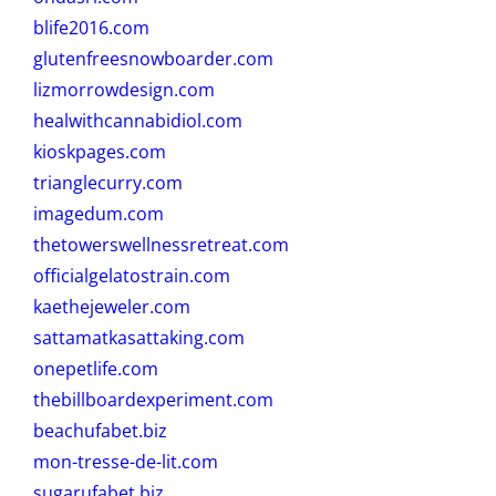
blife2016.com
glutenfreesnowboarder.com
lizmorrowdesign.com
healwithcannabidiol.com
kioskpages.com
trianglecurry.com
imagedum.com
thetowerswellnessretreat.com
officialgelatostrain.com
kaethejeweler.com
sattamatkasattaking.com
onepetlife.com
thebillboardexperiment.com
beachufabet.biz
mon-tresse-de-lit.com
sugarufabet.biz