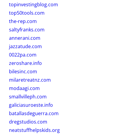
topinvestingblog.com
top50tools.com
the-rep.com
saltyfranks.com
annerani.com
jazzatude.com
0022pa.com
zeroshare.info
bilesinc.com
milaretreatnz.com
modaagi.com
smallvilleph.com
galiciasuroeste.info
batallasdeguerra.com
dregstudios.com
neatstuffhelpskids.org