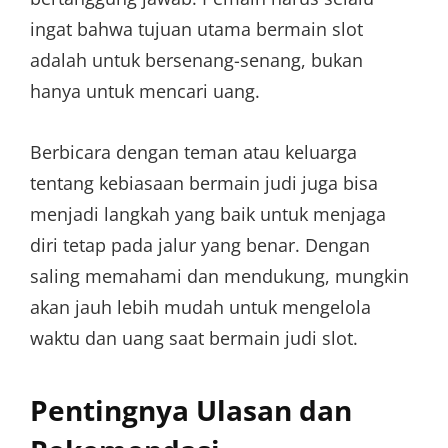
ingat bahwa tujuan utama bermain slot
adalah untuk bersenang-senang, bukan
hanya untuk mencari uang.
Berbicara dengan teman atau keluarga
tentang kebiasaan bermain judi juga bisa
menjadi langkah yang baik untuk menjaga
diri tetap pada jalur yang benar. Dengan
saling memahami dan mendukung, mungkin
akan jauh lebih mudah untuk mengelola
waktu dan uang saat bermain judi slot.
Pentingnya Ulasan dan