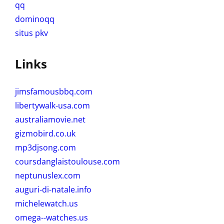
qq
dominoqq
situs pkv
Links
jimsfamousbbq.com
libertywalk-usa.com
australiamovie.net
gizmobird.co.uk
mp3djsong.com
coursdanglaistoulouse.com
neptunuslex.com
auguri-di-natale.info
michelewatch.us
omega--watches.us