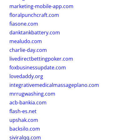
marketing-mobile-app.com
floralpunchcraft.com
fiasone.com
danktankbattery.com
mealudo.com
charlie-day.com
livedirectbettingpoker.com
foxbusinessupdate.com
lovedaddy.org
integrativemedicalmassageplano.com
mrrugwashing.com
acb-bankia.com
flash-es.net
upshak.com
backsilo.com
siviralqq.com