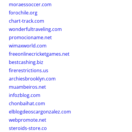
moraessoccer.com
forochile.org
chart-track.com
wonderfultraveling.com
promocioname.net
wimaxworld.com
freeonlinecricketgames.net
bestcashing.biz
firerestrictions.us
archiesbrooklyn.com
muambeiros.net
infozblog.com
chonbaihat.com
elblogdeoscargonzalez.com
webpromote.net
steroids-store.co