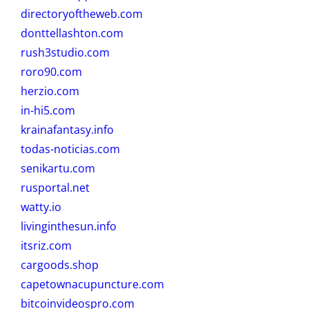
directoryoftheweb.com
donttellashton.com
rush3studio.com
roro90.com
herzio.com
in-hi5.com
krainafantasy.info
todas-noticias.com
senikartu.com
rusportal.net
watty.io
livinginthesun.info
itsriz.com
cargoods.shop
capetownacupuncture.com
bitcoinvideospro.com