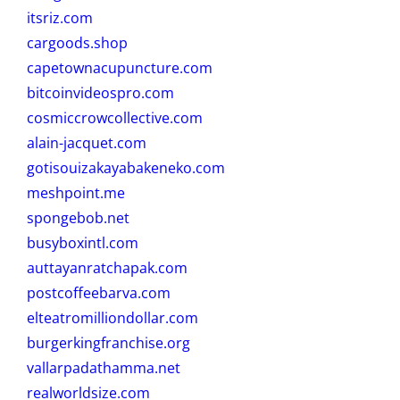
itsriz.com
cargoods.shop
capetownacupuncture.com
bitcoinvideospro.com
cosmiccrowcollective.com
alain-jacquet.com
gotisouizakayabakeneko.com
meshpoint.me
spongebob.net
busyboxintl.com
auttayanratchapak.com
postcoffeebarva.com
elteatromilliondollar.com
burgerkingfranchise.org
vallarpadathamma.net
realworldsize.com