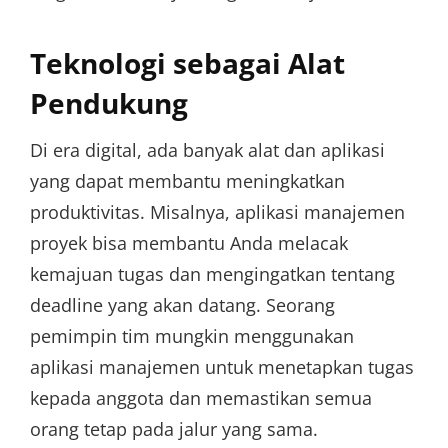
Teknologi sebagai Alat
Pendukung
Di era digital, ada banyak alat dan aplikasi
yang dapat membantu meningkatkan
produktivitas. Misalnya, aplikasi manajemen
proyek bisa membantu Anda melacak
kemajuan tugas dan mengingatkan tentang
deadline yang akan datang. Seorang
pemimpin tim mungkin menggunakan
aplikasi manajemen untuk menetapkan tugas
kepada anggota dan memastikan semua
orang tetap pada jalur yang sama.