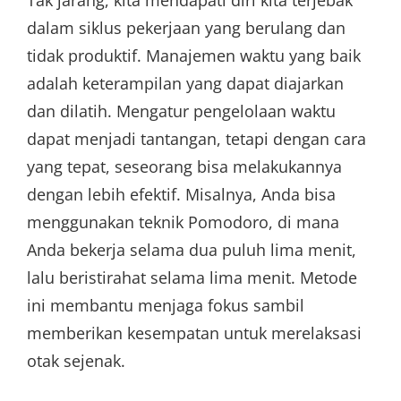
dalam siklus pekerjaan yang berulang dan
tidak produktif. Manajemen waktu yang baik
adalah keterampilan yang dapat diajarkan
dan dilatih. Mengatur pengelolaan waktu
dapat menjadi tantangan, tetapi dengan cara
yang tepat, seseorang bisa melakukannya
dengan lebih efektif. Misalnya, Anda bisa
menggunakan teknik Pomodoro, di mana
Anda bekerja selama dua puluh lima menit,
lalu beristirahat selama lima menit. Metode
ini membantu menjaga fokus sambil
memberikan kesempatan untuk merelaksasi
otak sejenak.