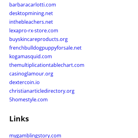
barbaracarlotti.com
desktopmining.net
inthebleachers.net
lexapro-rx-store.com
buyskincareproducts.org
frenchbulldogpuppyforsale.net
kogamasquid.com
themultiplicationtablechart.com
casinoglamour.org
dextercoin.io
christianarticledirectory.org
5homestyle.com
Links
mygamblingstory.com