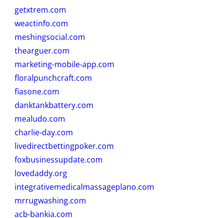
getxtrem.com
weactinfo.com
meshingsocial.com
thearguer.com
marketing-mobile-app.com
floralpunchcraft.com
fiasone.com
danktankbattery.com
mealudo.com
charlie-day.com
livedirectbettingpoker.com
foxbusinessupdate.com
lovedaddy.org
integrativemedicalmassageplano.com
mrrugwashing.com
acb-bankia.com