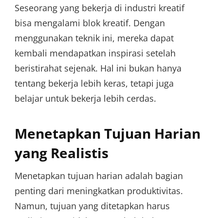
Seseorang yang bekerja di industri kreatif
bisa mengalami blok kreatif. Dengan
menggunakan teknik ini, mereka dapat
kembali mendapatkan inspirasi setelah
beristirahat sejenak. Hal ini bukan hanya
tentang bekerja lebih keras, tetapi juga
belajar untuk bekerja lebih cerdas.
Menetapkan Tujuan Harian
yang Realistis
Menetapkan tujuan harian adalah bagian
penting dari meningkatkan produktivitas.
Namun, tujuan yang ditetapkan harus