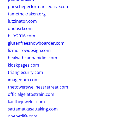
porscheperformancedrive.com
tamethekraken.org
lutzinator.com
ondasrl.com
blife2016.com
glutenfreesnowboarder.com
lizmorrowdesign.com
healwithcannabidiol.com
kioskpages.com
trianglecurry.com
imagedum.com
thetowerswellnessretreat.com
officialgelatostrain.com
kaethejeweler.com
sattamatkasattaking.com
onepetlife.com