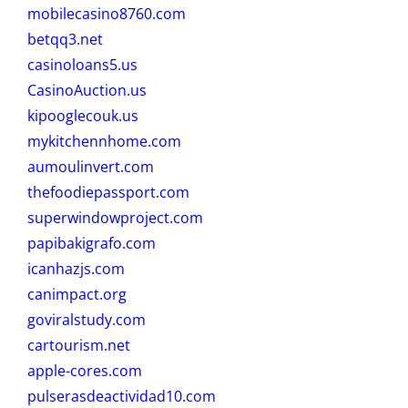
mobilecasino8760.com
betqq3.net
casinoloans5.us
CasinoAuction.us
kipooglecouk.us
mykitchennhome.com
aumoulinvert.com
thefoodiepassport.com
superwindowproject.com
papibakigrafo.com
icanhazjs.com
canimpact.org
goviralstudy.com
cartourism.net
apple-cores.com
pulserasdeactividad10.com