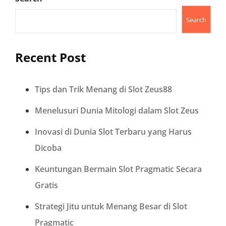
Search
Recent Post
Tips dan Trik Menang di Slot Zeus88
Menelusuri Dunia Mitologi dalam Slot Zeus
Inovasi di Dunia Slot Terbaru yang Harus
Dicoba
Keuntungan Bermain Slot Pragmatic Secara
Gratis
Strategi Jitu untuk Menang Besar di Slot
Pragmatic