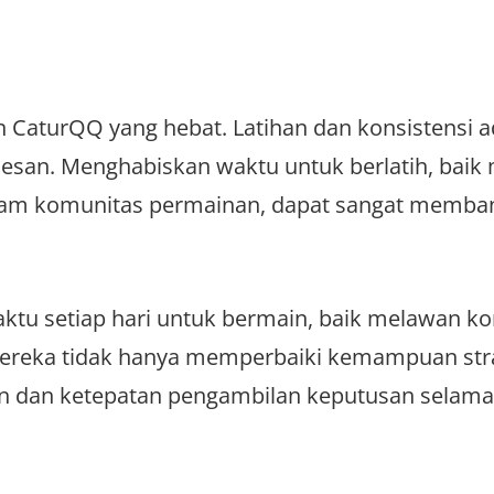
n CaturQQ yang hebat. Latihan dan konsistensi a
san. Menghabiskan waktu untuk berlatih, baik 
lam komunitas permainan, dapat sangat memba
tu setiap hari untuk bermain, baik melawan k
mereka tidak hanya memperbaiki kemampuan str
an dan ketepatan pengambilan keputusan selama