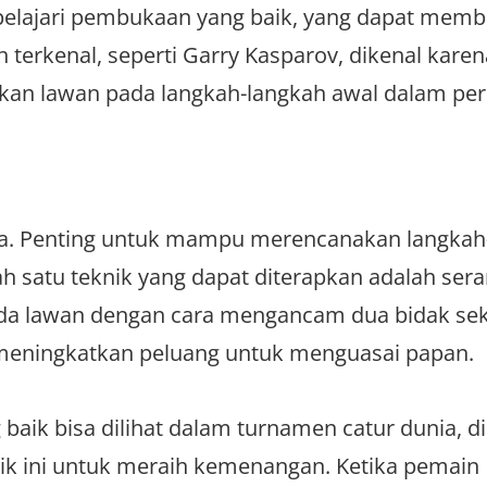
elajari pembukaan yang baik, yang dapat mem
erkenal, seperti Garry Kasparov, dikenal karen
an lawan pada langkah-langkah awal dalam pe
ma. Penting untuk mampu merencanakan langkah
 satu teknik yang dapat diterapkan adalah ser
da lawan dengan cara mengancam dua bidak sek
 meningkatkan peluang untuk menguasai papan.
 baik bisa dilihat dalam turnamen catur dunia, d
ik ini untuk meraih kemenangan. Ketika pemain