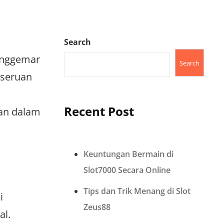
Search
penggemar
Search
eseruan
Recent Post
an dalam
Keuntungan Bermain di
Slot7000 Secara Online
Tips dan Trik Menang di Slot
i
Zeus88
al.