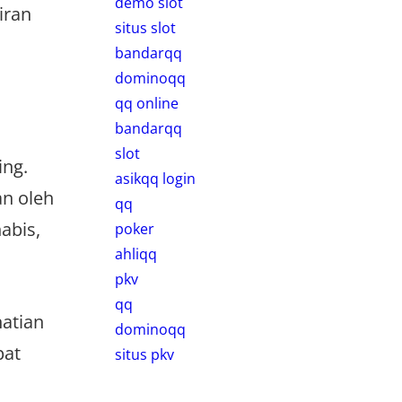
demo slot
iran
situs slot
bandarqq
dominoqq
qq online
bandarqq
slot
ing.
asikqq login
n oleh
qq
abis,
poker
ahliqq
pkv
qq
atian
dominoqq
pat
situs pkv