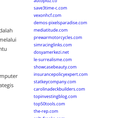
autopluz.co
save3time-c.com
vexonhcf.com
demos-pixelsparadise.com
dalah
mediatitude.com
prewarmotorcycles.com
melalui
simracinglinks.com
ntu
dosyamerkezi.net
le-surrealisme.com
showcasebeauty.com
insurancepolicyexpert.com
omputer
statkeycompany.com
ategis
carolinadeckbuilders.com
topinvestingblog.com
top50tools.com
the-rep.com