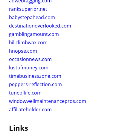
adwebtagging.com
ranksuperior.net
babystepahead.com
destinationoverlooked.com
gamblingamount.com
hillclimbwax.com
hnopse.com
occasionnews.com
lustofmoney.com
timebusinesszone.com
peppers-reflection.com
tuneoflife.com
windowwellmaintenancepros.com
affiliateholder.com
Links