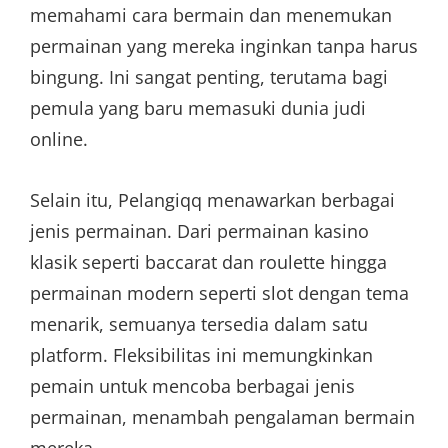
memahami cara bermain dan menemukan
permainan yang mereka inginkan tanpa harus
bingung. Ini sangat penting, terutama bagi
pemula yang baru memasuki dunia judi
online.
Selain itu, Pelangiqq menawarkan berbagai
jenis permainan. Dari permainan kasino
klasik seperti baccarat dan roulette hingga
permainan modern seperti slot dengan tema
menarik, semuanya tersedia dalam satu
platform. Fleksibilitas ini memungkinkan
pemain untuk mencoba berbagai jenis
permainan, menambah pengalaman bermain
mereka.