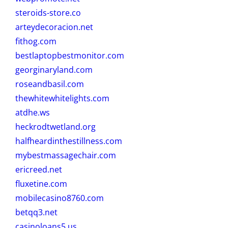
steroids-store.co
arteydecoracion.net
fithog.com
bestlaptopbestmonitor.com
georginaryland.com
roseandbasil.com
thewhitewhitelights.com
atdhe.ws
heckrodtwetland.org
halfheardinthestillness.com
mybestmassagechair.com
ericreed.net
fluxetine.com
mobilecasino8760.com
betqq3.net
casinoloans5.us