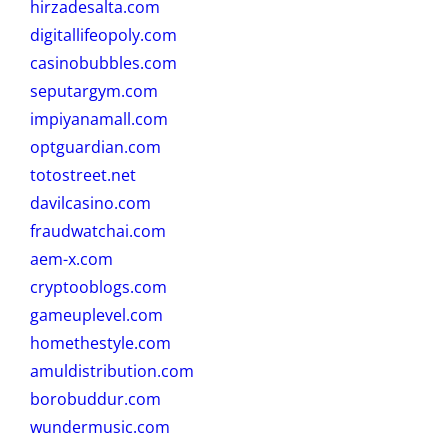
hirzadesalta.com
digitallifeopoly.com
casinobubbles.com
seputargym.com
impiyanamall.com
optguardian.com
totostreet.net
davilcasino.com
fraudwatchai.com
aem-x.com
cryptooblogs.com
gameuplevel.com
homethestyle.com
amuldistribution.com
borobuddur.com
wundermusic.com