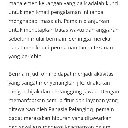
manajemen keuangan yang baik adalah kunci
untuk menikmati pengalaman ini tanpa
menghadapi masalah. Pemain dianjurkan
untuk menetapkan batas waktu dan anggaran
sebelum mulai bermain, sehingga mereka
dapat menikmati permainan tanpa tekanan
yang berlebih.
Bermain judi online dapat menjadi aktivitas
yang sangat menyenangkan jika dilakukan
dengan bijak dan bertanggung jawab. Dengan
memanfaatkan semua fitur dan layanan yang
ditawarkan oleh Rahasia Pelangiqq, pemain
dapat merasakan hiburan yang ditawarkan
dan sekaligus menjaga kesenangan dalam