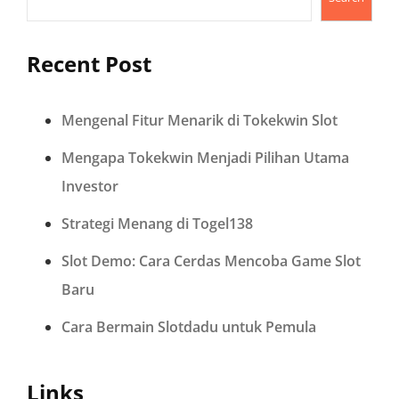
Recent Post
Mengenal Fitur Menarik di Tokekwin Slot
Mengapa Tokekwin Menjadi Pilihan Utama
Investor
Strategi Menang di Togel138
Slot Demo: Cara Cerdas Mencoba Game Slot
Baru
Cara Bermain Slotdadu untuk Pemula
Links