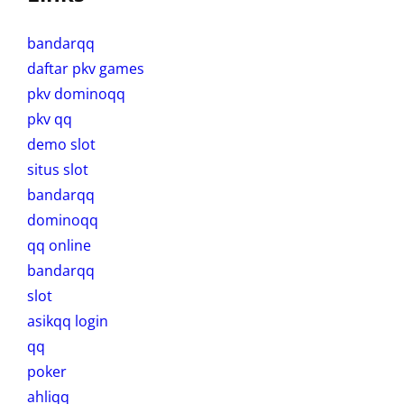
bandarqq
daftar pkv games
pkv dominoqq
pkv qq
demo slot
situs slot
bandarqq
dominoqq
qq online
bandarqq
slot
asikqq login
qq
poker
ahliqq