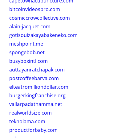
capetownacupuncture.com
bitcoinvideospro.com
cosmiccrowcollective.com
alain-jacquet.com
gotisouizakayabakeneko.com
meshpoint.me
spongebob.net
busyboxintl.com
auttayanratchapak.com
postcoffeebarva.com
elteatromilliondollar.com
burgerkingfranchise.org
vallarpadathamma.net
realworldsize.com
teknolama.com
productforbaby.com