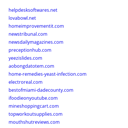
helpdesksoftwares.net
lovabowl.net
homeimprovementit.com
newstribunal.com
newsdailymagazines.com
preceptionhub.com
yeezislides.com
aobongdatotem.com
home-remedies-yeast-infection.com
electroreal.com
bestofmiami-dadecounty.com
ifoodieonyoutube.com
mineshoppingcart.com
topworkoutsupplies.com
mouthshutreviews.com