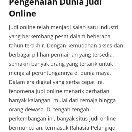
Pengenalan Dunia Judi
Online
Judi online telah menjadi salah satu industri
yang berkembang pesat dalam beberapa
tahun terakhir. Dengan kemudahan akses dan
berbagai pilihan permainan yang tersedia,
semakin banyak orang yang tertarik untuk
menjajal peruntungannya di dunia maya.
Dalam era digital yang serba cepat ini,
fenomena judi online menarik perhatian
banyak kalangan, mulai dari remaja hingga
orang dewasa. Di tengah-tengah
perkembangan ini, banyak situs judi online
bermunculan, termasuk Rahasia Pelangiqq