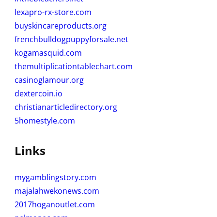
lexapro-rx-store.com
buyskincareproducts.org
frenchbulldogpuppyforsale.net
kogamasquid.com
themultiplicationtablechart.com
casinoglamour.org
dextercoin.io
christianarticledirectory.org
5homestyle.com
Links
mygamblingstory.com
majalahwekonews.com
2017hoganoutlet.com