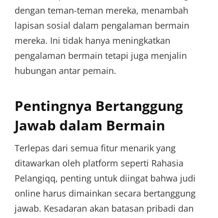
dengan teman-teman mereka, menambah
lapisan sosial dalam pengalaman bermain
mereka. Ini tidak hanya meningkatkan
pengalaman bermain tetapi juga menjalin
hubungan antar pemain.
Pentingnya Bertanggung
Jawab dalam Bermain
Terlepas dari semua fitur menarik yang
ditawarkan oleh platform seperti Rahasia
Pelangiqq, penting untuk diingat bahwa judi
online harus dimainkan secara bertanggung
jawab. Kesadaran akan batasan pribadi dan