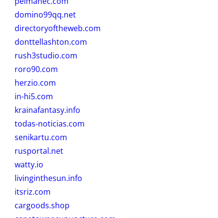
pelmanec.com
domino99qq.net
directoryoftheweb.com
donttellashton.com
rush3studio.com
roro90.com
herzio.com
in-hi5.com
krainafantasy.info
todas-noticias.com
senikartu.com
rusportal.net
watty.io
livinginthesun.info
itsriz.com
cargoods.shop