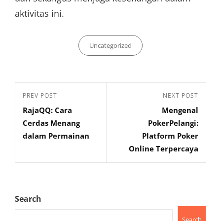
aktivitas ini.
Categories
Uncategorized
Post
Previous
PREV POST
Next
NEXT POST
navigation
RajaQQ: Cara
Mengenal
Post
Post
Cerdas Menang
PokerPelangi:
dalam Permainan
Platform Poker
Online Terpercaya
Search
Search