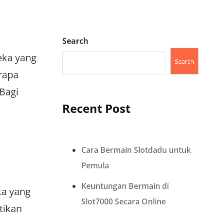
Search
eka yang
Search
rapa
Bagi
Recent Post
Cara Bermain Slotdadu untuk
Pemula
Keuntungan Bermain di
ka yang
Slot7000 Secara Online
tikan