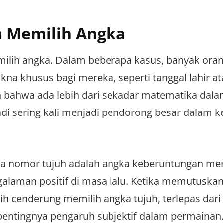
m Memilih Angka
milih angka. Dalam beberapa kasus, banyak ora
na khusus bagi mereka, seperti tanggal lahir at
 bahwa ada lebih dari sekadar matematika dal
adi sering kali menjadi pendorong besar dalam 
wa nomor tujuh adalah angka keberuntungan me
laman positif di masa lalu. Ketika memutuska
h cenderung memilih angka tujuh, terlepas dari
 pentingnya pengaruh subjektif dalam permainan