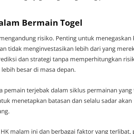
dalam Bermain Togel
u mengandung risiko. Penting untuk menegaskan
n tidak menginvestasikan lebih dari yang mere
diksi dan strategi tanpa memperhitungkan risi
 lebih besar di masa depan.
pemain terjebak dalam siklus permainan yang 
untuk menetapkan batasan dan selalu sadar akan
ang.
 malam ini dan berbagai faktor yang terlibat, 