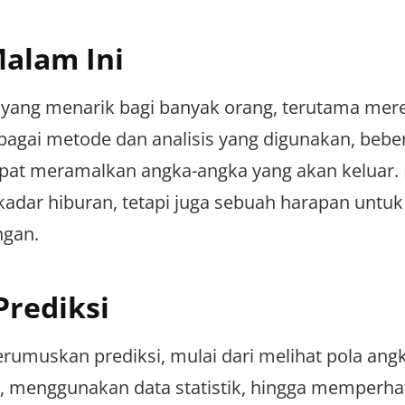
Malam Ini
 yang menarik bagi banyak orang, terutama mer
rbagai metode dan analisis yang digunakan, bebe
at meramalkan angka-angka yang akan keluar. 
ekadar hiburan, tetapi juga sebuah harapan untuk
gan.
rediksi
rumuskan prediksi, mulai dari melihat pola ang
, menggunakan data statistik, hingga memperha