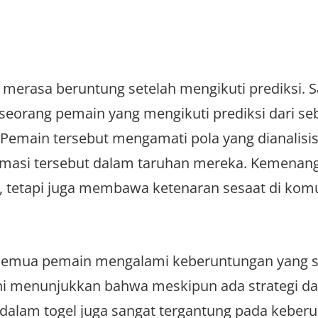
 merasa beruntung setelah mengikuti prediksi. S
g seorang pemain yang mengikuti prediksi dari s
 Pemain tersebut mengamati pola yang dianalisis
ormasi tersebut dalam taruhan mereka. Kemenan
, tetapi juga membawa ketenaran sesaat di kom
k semua pemain mengalami keberuntungan yang 
ini menunjukkan bahwa meskipun ada strategi d
n dalam togel juga sangat tergantung pada keber