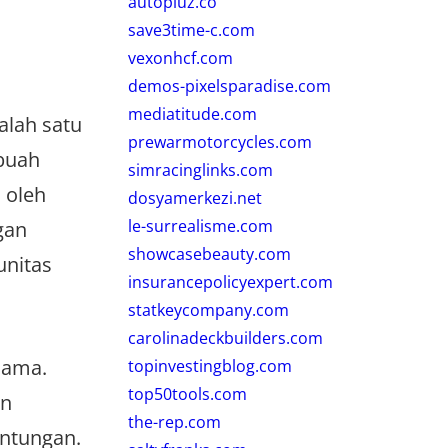
autopluz.co
save3time-c.com
vexonhcf.com
demos-pixelsparadise.com
mediatitude.com
alah satu
prewarmotorcycles.com
ebuah
simracinglinks.com
 oleh
dosyamerkezi.net
le-surrealisme.com
gan
showcasebeauty.com
unitas
insurancepolicyexpert.com
statkeycompany.com
carolinadeckbuilders.com
sama.
topinvestingblog.com
top50tools.com
an
the-rep.com
untungan.