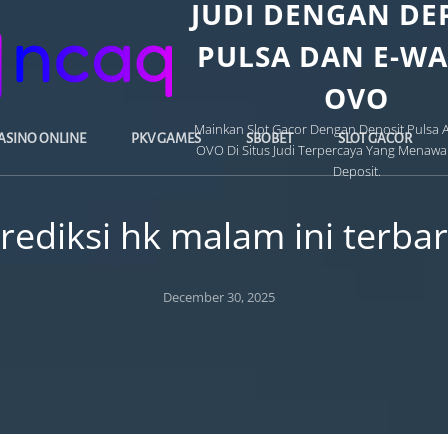
JUDI DENGAN DE
PULSA DAN E-WA
OVO
Mainkan Slot Gacor Dengan Deposit Pulsa A
ASINO ONLINE
PKV GAMES
SBOBET
SLOT GACOR
OVO Di Situs Judi Terpercaya Yang Menaw
Deposit.
rediksi hk malam ini terba
Posted
December 30, 2025
on