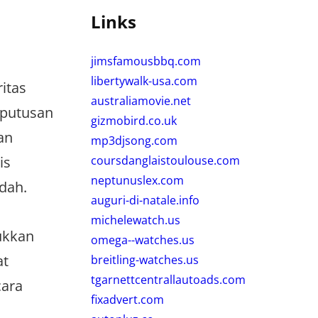
Links
jimsfamousbbq.com
libertywalk-usa.com
itas
australiamovie.net
eputusan
gizmobird.co.uk
an
mp3djsong.com
coursdanglaistoulouse.com
is
neptunuslex.com
dah.
auguri-di-natale.info
michelewatch.us
ukkan
omega--watches.us
at
breitling-watches.us
tgarnettcentrallautoads.com
cara
fixadvert.com