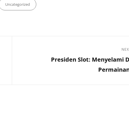
Categories
Uncategorized
NEX
Next
Presiden Slot: Menyelami 
Post
Permainan