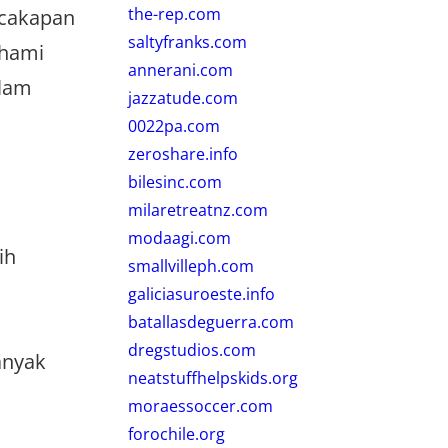
the-rep.com
rcakapan
saltyfranks.com
ahami
annerani.com
alam
jazzatude.com
0022pa.com
zeroshare.info
bilesinc.com
milaretreatnz.com
modaagi.com
ih
smallvilleph.com
galiciasuroeste.info
batallasdeguerra.com
dregstudios.com
anyak
neatstuffhelpskids.org
moraessoccer.com
forochile.org