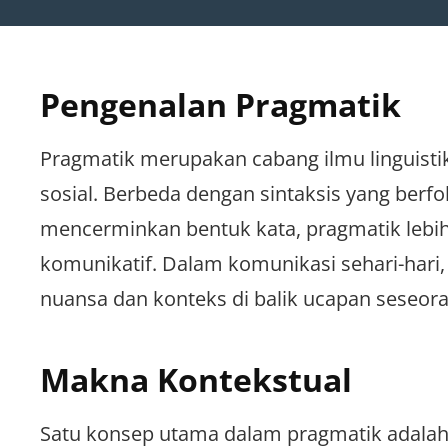
Pengenalan Pragmatik
Pragmatik merupakan cabang ilmu linguist
sosial. Berbeda dengan sintaksis yang berf
mencerminkan bentuk kata, pragmatik leb
komunikatif. Dalam komunikasi sehari-ha
nuansa dan konteks di balik ucapan seseora
Makna Kontekstual
Satu konsep utama dalam pragmatik adalah 