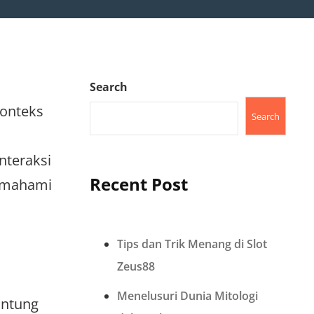
Search
konteks
Search
nteraksi
Recent Post
memahami
Tips dan Trik Menang di Slot
Zeus88
Menelusuri Dunia Mitologi
antung