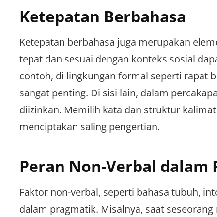
Ketepatan Berbahasa
Ketepatan berbahasa juga merupakan elem
tepat dan sesuai dengan konteks sosial dap
contoh, di lingkungan formal seperti rapat
sangat penting. Di sisi lain, dalam percak
diizinkan. Memilih kata dan struktur kalim
menciptakan saling pengertian.
Peran Non-Verbal dalam 
Faktor non-verbal, seperti bahasa tubuh, in
dalam pragmatik. Misalnya, saat seseoran