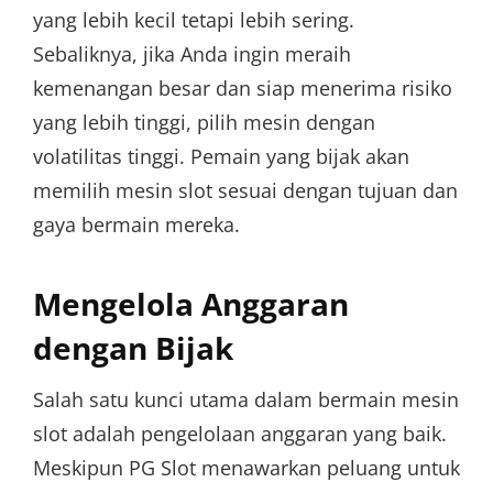
yang lebih kecil tetapi lebih sering.
Sebaliknya, jika Anda ingin meraih
kemenangan besar dan siap menerima risiko
yang lebih tinggi, pilih mesin dengan
volatilitas tinggi. Pemain yang bijak akan
memilih mesin slot sesuai dengan tujuan dan
gaya bermain mereka.
Mengelola Anggaran
dengan Bijak
Salah satu kunci utama dalam bermain mesin
slot adalah pengelolaan anggaran yang baik.
Meskipun PG Slot menawarkan peluang untuk