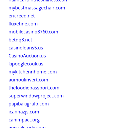
mybestmassagechair.com
ericreed.net
fluxetine.com
mobilecasino8760.com
betqq3.net
casinoloans5.us
CasinoAuction.us
kipooglecouk.us
mykitchennhome.com
aumoulinvert.com
thefoodiepassport.com
superwindowproject.com
papibakigrafo.com
icanhazjs.com
canimpact.org
goviralstudy.com