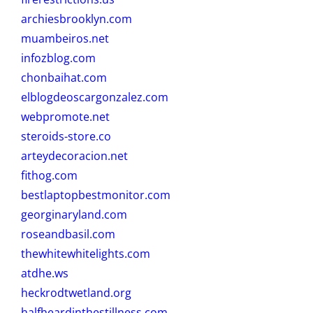
archiesbrooklyn.com
muambeiros.net
infozblog.com
chonbaihat.com
elblogdeoscargonzalez.com
webpromote.net
steroids-store.co
arteydecoracion.net
fithog.com
bestlaptopbestmonitor.com
georginaryland.com
roseandbasil.com
thewhitewhitelights.com
atdhe.ws
heckrodtwetland.org
halfheardinthestillness.com