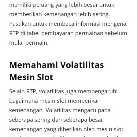
memiliki peluang yang lebih besar untuk
memberikan kemenangan lebih sering.
Pastikan untuk membaca informasi mengenai
RTP di tabel pembayaran permainan sebelum
mulai bermain.
Memahami Volatilitas
Mesin Slot
Selain RTP, volatilitas juga mempengaruhi
bagaimana mesin slot memberikan
kemenangan. Volatilitas mengacu pada
seberapa sering dan seberapa besar
kemenangan yang diberikan oleh mesin slot.