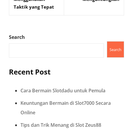
Taktik yang Tepat
Search
Search
Recent Post
Cara Bermain Slotdadu untuk Pemula
Keuntungan Bermain di Slot7000 Secara
Online
Tips dan Trik Menang di Slot Zeus88