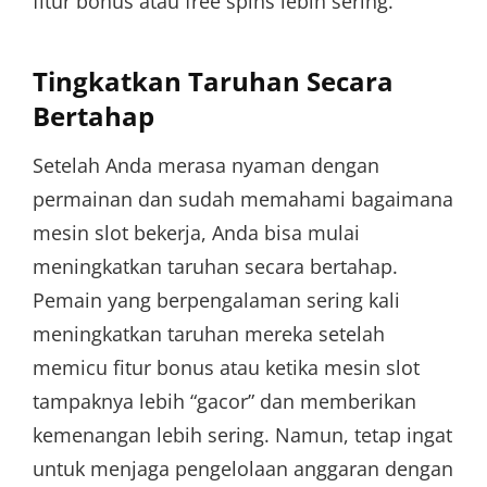
fitur bonus atau free spins lebih sering.
Tingkatkan Taruhan Secara
Bertahap
Setelah Anda merasa nyaman dengan
permainan dan sudah memahami bagaimana
mesin slot bekerja, Anda bisa mulai
meningkatkan taruhan secara bertahap.
Pemain yang berpengalaman sering kali
meningkatkan taruhan mereka setelah
memicu fitur bonus atau ketika mesin slot
tampaknya lebih “gacor” dan memberikan
kemenangan lebih sering. Namun, tetap ingat
untuk menjaga pengelolaan anggaran dengan