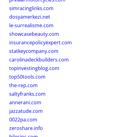
simracinglinks.com
dosyamerkezi.net
le-surrealisme.com
showcasebeauty.com
insurancepolicyexpert.com
statkeycompany.com
carolinadeckbuilders.com
topinvestingblog.com
top50tools.com
the-rep.com
saltyfranks.com
annerani.com
jazzatude.com
0022pa.com
zeroshare.info
bilesinc.com