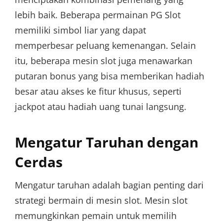
lebih baik. Beberapa permainan PG Slot
memiliki simbol liar yang dapat
memperbesar peluang kemenangan. Selain
itu, beberapa mesin slot juga menawarkan
putaran bonus yang bisa memberikan hadiah
besar atau akses ke fitur khusus, seperti
jackpot atau hadiah uang tunai langsung.
Mengatur Taruhan dengan
Cerdas
Mengatur taruhan adalah bagian penting dari
strategi bermain di mesin slot. Mesin slot
memungkinkan pemain untuk memilih