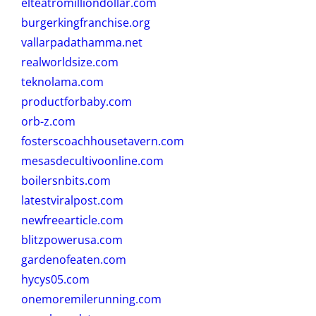
elteatromilliondollar.com
burgerkingfranchise.org
vallarpadathamma.net
realworldsize.com
teknolama.com
productforbaby.com
orb-z.com
fosterscoachhousetavern.com
mesasdecultivoonline.com
boilersnbits.com
latestviralpost.com
newfreearticle.com
blitzpowerusa.com
gardenofeaten.com
hycys05.com
onemoremilerunning.com