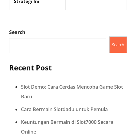
Strategi Ini
Search
Search
Recent Post
Slot Demo: Cara Cerdas Mencoba Game Slot
Baru
Cara Bermain Slotdadu untuk Pemula
Keuntungan Bermain di Slot7000 Secara
Online