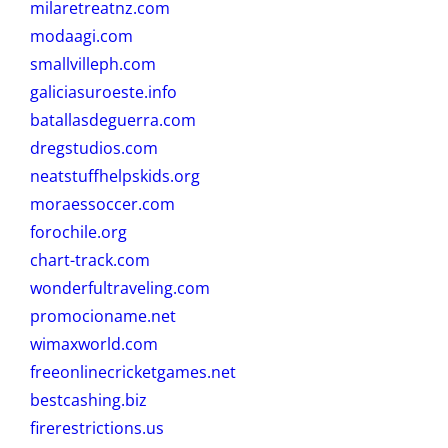
milaretreatnz.com
modaagi.com
smallvilleph.com
galiciasuroeste.info
batallasdeguerra.com
dregstudios.com
neatstuffhelpskids.org
moraessoccer.com
forochile.org
chart-track.com
wonderfultraveling.com
promocioname.net
wimaxworld.com
freeonlinecricketgames.net
bestcashing.biz
firerestrictions.us