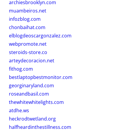
archiesbrooklyn.com
muambeiros.net
infozblog.com
chonbaihat.com
elblogdeoscargonzalez.com
webpromote.net
steroids-store.co
arteydecoracion.net
fithog.com
bestlaptopbestmonitor.com
georginaryland.com
roseandbasil.com
thewhitewhitelights.com
atdhe.ws
heckrodtwetland.org
halfheardinthestillness.com