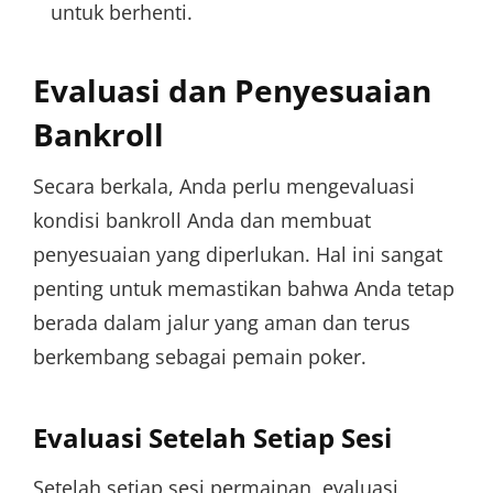
untuk berhenti.
Evaluasi dan Penyesuaian
Bankroll
Secara berkala, Anda perlu mengevaluasi
kondisi bankroll Anda dan membuat
penyesuaian yang diperlukan. Hal ini sangat
penting untuk memastikan bahwa Anda tetap
berada dalam jalur yang aman dan terus
berkembang sebagai pemain poker.
Evaluasi Setelah Setiap Sesi
Setelah setiap sesi permainan, evaluasi