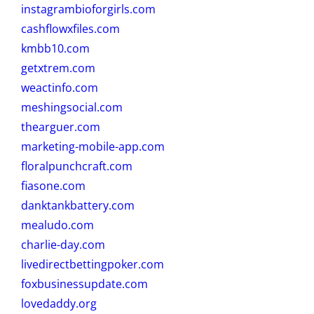
instagrambioforgirls.com
cashflowxfiles.com
kmbb10.com
getxtrem.com
weactinfo.com
meshingsocial.com
thearguer.com
marketing-mobile-app.com
floralpunchcraft.com
fiasone.com
danktankbattery.com
mealudo.com
charlie-day.com
livedirectbettingpoker.com
foxbusinessupdate.com
lovedaddy.org