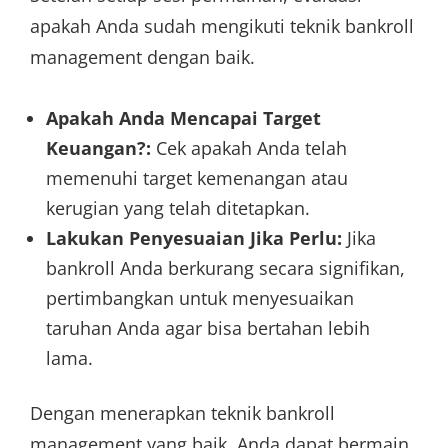
apakah Anda sudah mengikuti teknik bankroll
management dengan baik.
Apakah Anda Mencapai Target
Keuangan?:
Cek apakah Anda telah
memenuhi target kemenangan atau
kerugian yang telah ditetapkan.
Lakukan Penyesuaian Jika Perlu:
Jika
bankroll Anda berkurang secara signifikan,
pertimbangkan untuk menyesuaikan
taruhan Anda agar bisa bertahan lebih
lama.
Dengan menerapkan teknik bankroll
management yang baik, Anda dapat bermain