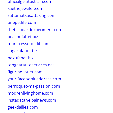
officialgelatostrain.com
kaethejeweler.com
sattamatkasattaking.com
onepetlife.com
thebillboardexperiment.com
beachufabet.biz
mon-tresse-de-lit.com
sugarufabet.biz
boxufabet.biz
topgearautoservices.net
figurine-jouet.com
your-facebook-address.com
perroquet-ma-passion.com
modrenlivinghome.com
instadatahelpainews.com
geekdailies.com