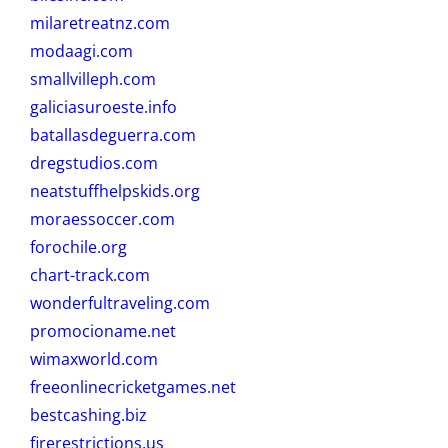
milaretreatnz.com
modaagi.com
smallvilleph.com
galiciasuroeste.info
batallasdeguerra.com
dregstudios.com
neatstuffhelpskids.org
moraessoccer.com
forochile.org
chart-track.com
wonderfultraveling.com
promocioname.net
wimaxworld.com
freeonlinecricketgames.net
bestcashing.biz
firerestrictions.us