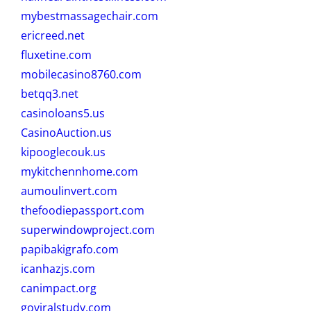
mybestmassagechair.com
ericreed.net
fluxetine.com
mobilecasino8760.com
betqq3.net
casinoloans5.us
CasinoAuction.us
kipooglecouk.us
mykitchennhome.com
aumoulinvert.com
thefoodiepassport.com
superwindowproject.com
papibakigrafo.com
icanhazjs.com
canimpact.org
goviralstudy.com