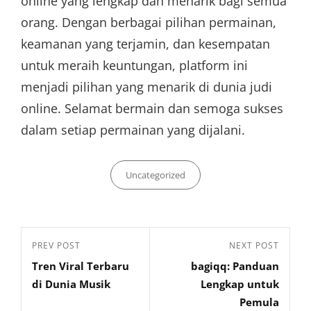
online yang lengkap dan menarik bagi semua
orang. Dengan berbagai pilihan permainan,
keamanan yang terjamin, dan kesempatan
untuk meraih keuntungan, platform ini
menjadi pilihan yang menarik di dunia judi
online. Selamat bermain dan semoga sukses
dalam setiap permainan yang dijalani.
Categories
Uncategorized
Post
Previous
PREV POST
Next
NEXT POST
navigation
Tren Viral Terbaru
bagiqq: Panduan
Post
Post
di Dunia Musik
Lengkap untuk
Pemula