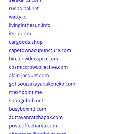
senikartu.com
rusportal.net
watty.io
livinginthesun.info
itsriz.com
cargoods.shop
capetownacupuncture.com
bitcoinvideospro.com
cosmiccrowcollective.com
alain-jacquet.com
gotisouizakayabakeneko.com
meshpoint.me
spongebob.net
busyboxintl.com
auttayanratchapak.com
postcoffeebarva.com