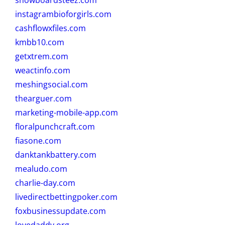
snowboardsteez.com
instagrambioforgirls.com
cashflowxfiles.com
kmbb10.com
getxtrem.com
weactinfo.com
meshingsocial.com
thearguer.com
marketing-mobile-app.com
floralpunchcraft.com
fiasone.com
danktankbattery.com
mealudo.com
charlie-day.com
livedirectbettingpoker.com
foxbusinessupdate.com