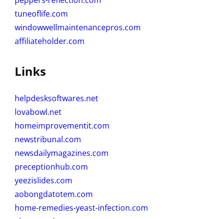
peppers-reflection.com
tuneoflife.com
windowwellmaintenancepros.com
affiliateholder.com
Links
helpdesksoftwares.net
lovabowl.net
homeimprovementit.com
newstribunal.com
newsdailymagazines.com
preceptionhub.com
yeezislides.com
aobongdatotem.com
home-remedies-yeast-infection.com