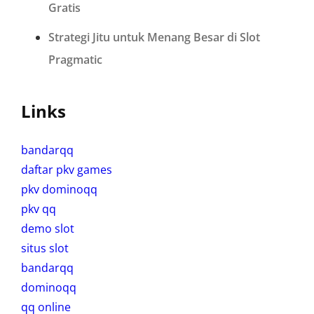
Gratis
Strategi Jitu untuk Menang Besar di Slot
Pragmatic
Links
bandarqq
daftar pkv games
pkv dominoqq
pkv qq
demo slot
situs slot
bandarqq
dominoqq
qq online