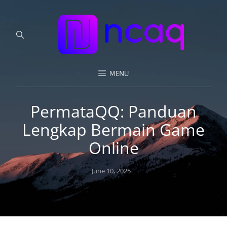
MENU
PermataQQ: Panduan
Lengkap Bermain Game
Online
Posted
June 10, 2025
on