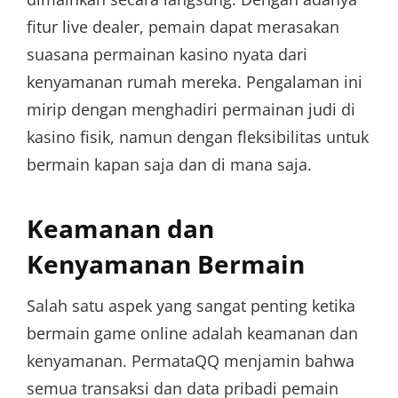
fitur live dealer, pemain dapat merasakan
suasana permainan kasino nyata dari
kenyamanan rumah mereka. Pengalaman ini
mirip dengan menghadiri permainan judi di
kasino fisik, namun dengan fleksibilitas untuk
bermain kapan saja dan di mana saja.
Keamanan dan
Kenyamanan Bermain
Salah satu aspek yang sangat penting ketika
bermain game online adalah keamanan dan
kenyamanan. PermataQQ menjamin bahwa
semua transaksi dan data pribadi pemain