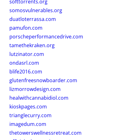
softtorrents.org
somosvulnerables.org
duatloterrassa.com
pamufon.com
porscheperformancedrive.com
tamethekraken.org
lutzinator.com
ondasrl.com
blife2016.com
glutenfreesnowboarder.com
lizmorrowdesign.com
healwithcannabidiol.com
kioskpages.com
trianglecurry.com
imagedum.com
thetowerswellnessretreat.com