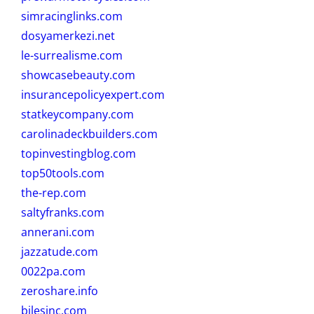
simracinglinks.com
dosyamerkezi.net
le-surrealisme.com
showcasebeauty.com
insurancepolicyexpert.com
statkeycompany.com
carolinadeckbuilders.com
topinvestingblog.com
top50tools.com
the-rep.com
saltyfranks.com
annerani.com
jazzatude.com
0022pa.com
zeroshare.info
bilesinc.com