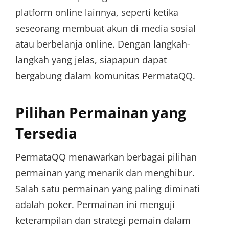
platform online lainnya, seperti ketika
seseorang membuat akun di media sosial
atau berbelanja online. Dengan langkah-
langkah yang jelas, siapapun dapat
bergabung dalam komunitas PermataQQ.
Pilihan Permainan yang
Tersedia
PermataQQ menawarkan berbagai pilihan
permainan yang menarik dan menghibur.
Salah satu permainan yang paling diminati
adalah poker. Permainan ini menguji
keterampilan dan strategi pemain dalam