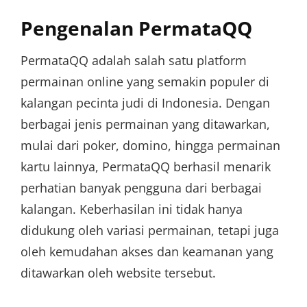
Pengenalan PermataQQ
PermataQQ adalah salah satu platform
permainan online yang semakin populer di
kalangan pecinta judi di Indonesia. Dengan
berbagai jenis permainan yang ditawarkan,
mulai dari poker, domino, hingga permainan
kartu lainnya, PermataQQ berhasil menarik
perhatian banyak pengguna dari berbagai
kalangan. Keberhasilan ini tidak hanya
didukung oleh variasi permainan, tetapi juga
oleh kemudahan akses dan keamanan yang
ditawarkan oleh website tersebut.