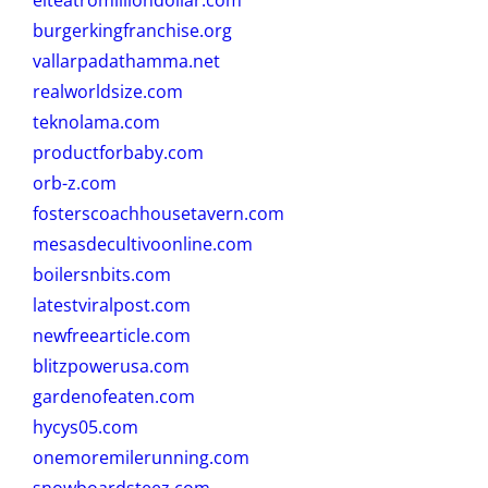
elteatromilliondollar.com
burgerkingfranchise.org
vallarpadathamma.net
realworldsize.com
teknolama.com
productforbaby.com
orb-z.com
fosterscoachhousetavern.com
mesasdecultivoonline.com
boilersnbits.com
latestviralpost.com
newfreearticle.com
blitzpowerusa.com
gardenofeaten.com
hycys05.com
onemoremilerunning.com