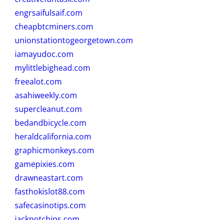
engrsaifulsaif.com
cheapbtcminers.com
unionstationtogeorgetown.com
iamayudoc.com
mylittlebighead.com
freealot.com
asahiweekly.com
supercleanut.com
bedandbicycle.com
heraldcalifornia.com
graphicmonkeys.com
gamepixies.com
drawneastart.com
fasthokislot88.com
safecasinotips.com
jackpotchips.com