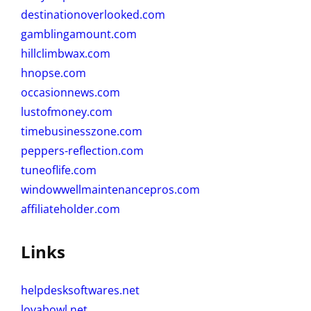
destinationoverlooked.com
gamblingamount.com
hillclimbwax.com
hnopse.com
occasionnews.com
lustofmoney.com
timebusinesszone.com
peppers-reflection.com
tuneoflife.com
windowwellmaintenancepros.com
affiliateholder.com
Links
helpdesksoftwares.net
lovabowl.net