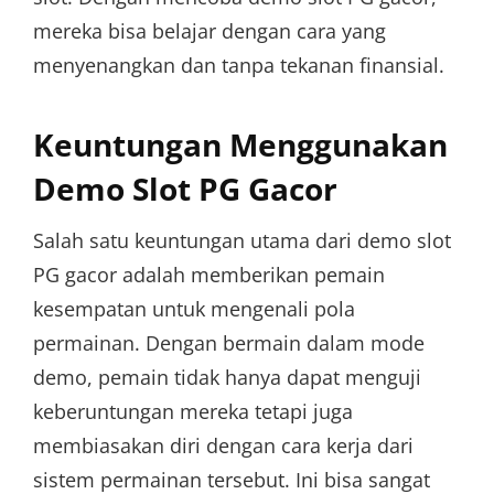
mereka bisa belajar dengan cara yang
menyenangkan dan tanpa tekanan finansial.
Keuntungan Menggunakan
Demo Slot PG Gacor
Salah satu keuntungan utama dari demo slot
PG gacor adalah memberikan pemain
kesempatan untuk mengenali pola
permainan. Dengan bermain dalam mode
demo, pemain tidak hanya dapat menguji
keberuntungan mereka tetapi juga
membiasakan diri dengan cara kerja dari
sistem permainan tersebut. Ini bisa sangat