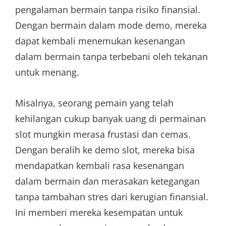
pengalaman bermain tanpa risiko finansial.
Dengan bermain dalam mode demo, mereka
dapat kembali menemukan kesenangan
dalam bermain tanpa terbebani oleh tekanan
untuk menang.
Misalnya, seorang pemain yang telah
kehilangan cukup banyak uang di permainan
slot mungkin merasa frustasi dan cemas.
Dengan beralih ke demo slot, mereka bisa
mendapatkan kembali rasa kesenangan
dalam bermain dan merasakan ketegangan
tanpa tambahan stres dari kerugian finansial.
Ini memberi mereka kesempatan untuk