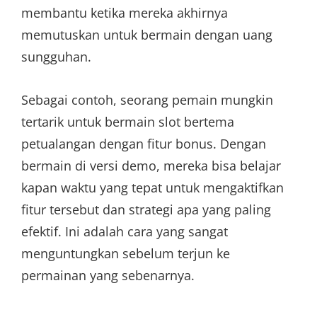
membantu ketika mereka akhirnya
memutuskan untuk bermain dengan uang
sungguhan.
Sebagai contoh, seorang pemain mungkin
tertarik untuk bermain slot bertema
petualangan dengan fitur bonus. Dengan
bermain di versi demo, mereka bisa belajar
kapan waktu yang tepat untuk mengaktifkan
fitur tersebut dan strategi apa yang paling
efektif. Ini adalah cara yang sangat
menguntungkan sebelum terjun ke
permainan yang sebenarnya.