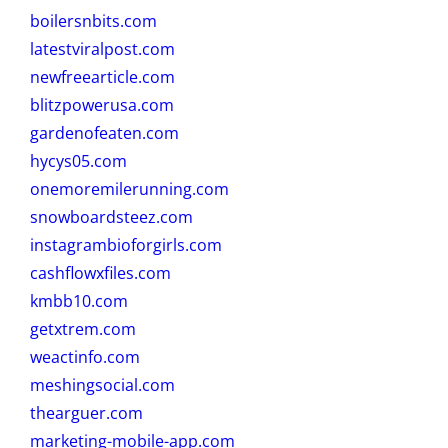
boilersnbits.com
latestviralpost.com
newfreearticle.com
blitzpowerusa.com
gardenofeaten.com
hycys05.com
onemoremilerunning.com
snowboardsteez.com
instagrambioforgirls.com
cashflowxfiles.com
kmbb10.com
getxtrem.com
weactinfo.com
meshingsocial.com
thearguer.com
marketing-mobile-app.com