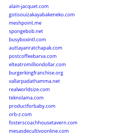
alain-jacquet.com
gotisouizakayabakeneko.com
meshpoint.me
spongebob.net
busyboxintl.com
auttayanratchapak.com
postcoffeebarva.com
elteatromilliondollar.com
burgerkingfranchise.org
vallarpadathamma.net
realworldsize.com
teknolama.com
productforbaby.com
orb-z.com
fosterscoachhousetavern.com
mesasdecultivoonline.com