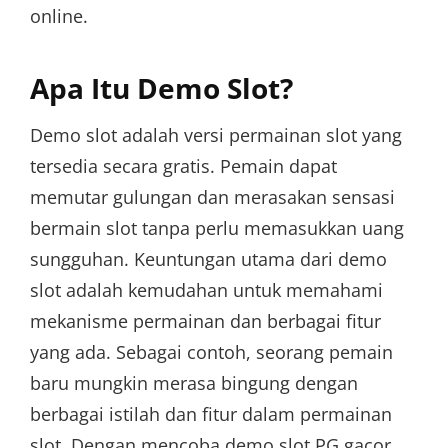
online.
Apa Itu Demo Slot?
Demo slot adalah versi permainan slot yang
tersedia secara gratis. Pemain dapat
memutar gulungan dan merasakan sensasi
bermain slot tanpa perlu memasukkan uang
sungguhan. Keuntungan utama dari demo
slot adalah kemudahan untuk memahami
mekanisme permainan dan berbagai fitur
yang ada. Sebagai contoh, seorang pemain
baru mungkin merasa bingung dengan
berbagai istilah dan fitur dalam permainan
slot. Dengan mencoba demo slot PG gacor,