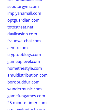
seputargym.com
impiyanamall.com
optguardian.com
totostreet.net
davilcasino.com
fraudwatchai.com
aem-x.com
cryptooblogs.com
gameuplevel.com
homethestyle.com
amuldistribution.com
borobuddur.com
wundermusic.com
gamefungames.com
25-minute-timer.com
creativefuntask.com