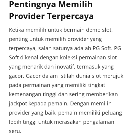
Pentingnya Memilih
Provider Terpercaya
Ketika memilih untuk bermain demo slot,
penting untuk memilih provider yang
terpercaya, salah satunya adalah PG Soft. PG
Soft dikenal dengan koleksi permainan slot
yang menarik dan inovatif, termasuk yang
gacor. Gacor dalam istilah dunia slot merujuk
pada permainan yang memiliki tingkat
kemenangan tinggi dan sering memberikan
jackpot kepada pemain. Dengan memilih
provider yang baik, pemain memiliki peluang
lebih tinggi untuk merasakan pengalaman
seru.