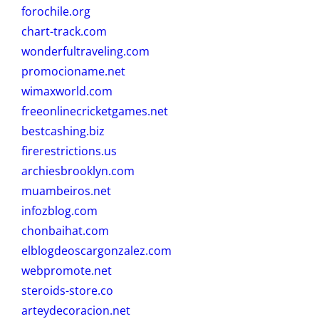
forochile.org
chart-track.com
wonderfultraveling.com
promocioname.net
wimaxworld.com
freeonlinecricketgames.net
bestcashing.biz
firerestrictions.us
archiesbrooklyn.com
muambeiros.net
infozblog.com
chonbaihat.com
elblogdeoscargonzalez.com
webpromote.net
steroids-store.co
arteydecoracion.net