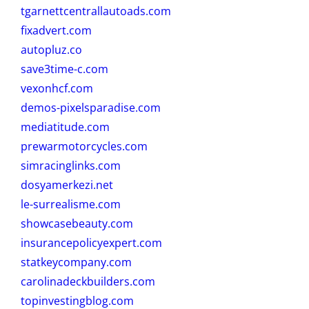
tgarnettcentrallautoads.com
fixadvert.com
autopluz.co
save3time-c.com
vexonhcf.com
demos-pixelsparadise.com
mediatitude.com
prewarmotorcycles.com
simracinglinks.com
dosyamerkezi.net
le-surrealisme.com
showcasebeauty.com
insurancepolicyexpert.com
statkeycompany.com
carolinadeckbuilders.com
topinvestingblog.com