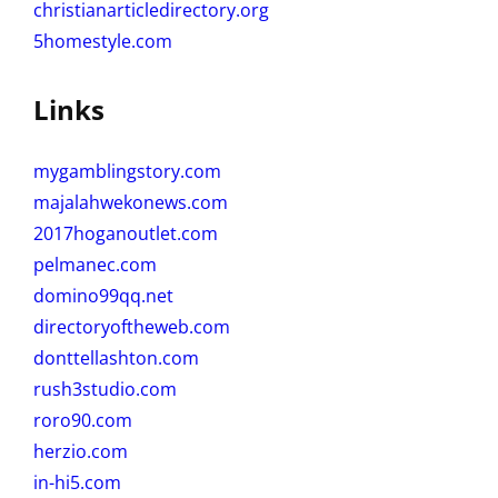
christianarticledirectory.org
5homestyle.com
Links
mygamblingstory.com
majalahwekonews.com
2017hoganoutlet.com
pelmanec.com
domino99qq.net
directoryoftheweb.com
donttellashton.com
rush3studio.com
roro90.com
herzio.com
in-hi5.com