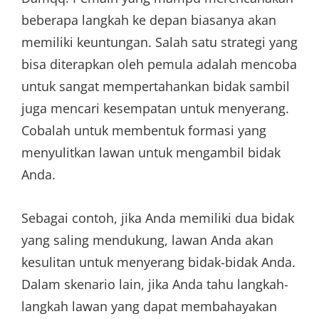
beberapa langkah ke depan biasanya akan
memiliki keuntungan. Salah satu strategi yang
bisa diterapkan oleh pemula adalah mencoba
untuk sangat mempertahankan bidak sambil
juga mencari kesempatan untuk menyerang.
Cobalah untuk membentuk formasi yang
menyulitkan lawan untuk mengambil bidak
Anda.
Sebagai contoh, jika Anda memiliki dua bidak
yang saling mendukung, lawan Anda akan
kesulitan untuk menyerang bidak-bidak Anda.
Dalam skenario lain, jika Anda tahu langkah-
langkah lawan yang dapat membahayakan