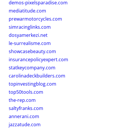
demos-pixelsparadise.com
mediatitude.com
prewarmotorcycles.com
simracinglinks.com
dosyamerkezi.net
le-surrealisme.com
showcasebeauty.com
insurancepolicyexpert.com
statkeycompany.com
carolinadeckbuilders.com
topinvestingblog.com
top50tools.com
the-rep.com
saltyfranks.com
annerani.com
jazzatude.com