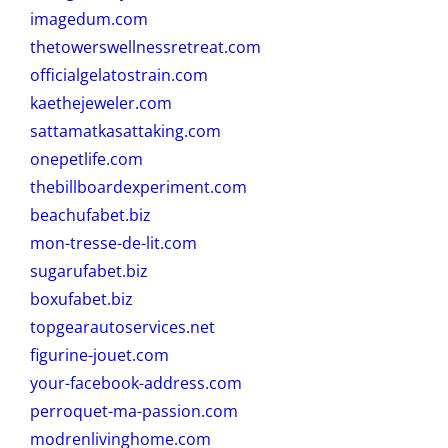
imagedum.com
thetowerswellnessretreat.com
officialgelatostrain.com
kaethejeweler.com
sattamatkasattaking.com
onepetlife.com
thebillboardexperiment.com
beachufabet.biz
mon-tresse-de-lit.com
sugarufabet.biz
boxufabet.biz
topgearautoservices.net
figurine-jouet.com
your-facebook-address.com
perroquet-ma-passion.com
modrenlivinghome.com