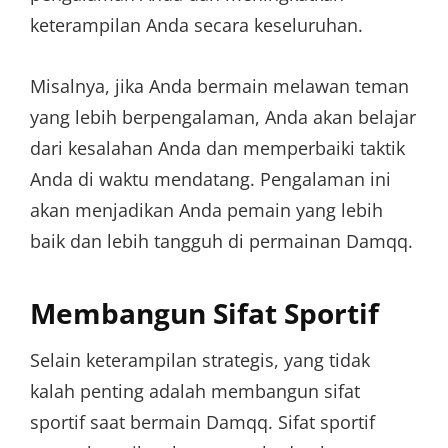
keterampilan Anda secara keseluruhan.
Misalnya, jika Anda bermain melawan teman
yang lebih berpengalaman, Anda akan belajar
dari kesalahan Anda dan memperbaiki taktik
Anda di waktu mendatang. Pengalaman ini
akan menjadikan Anda pemain yang lebih
baik dan lebih tangguh di permainan Damqq.
Membangun Sifat Sportif
Selain keterampilan strategis, yang tidak
kalah penting adalah membangun sifat
sportif saat bermain Damqq. Sifat sportif