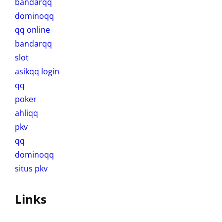
bandarqq
dominoqq
qq online
bandarqq
slot
asikqq login
qq
poker
ahliqq
pkv
qq
dominoqq
situs pkv
Links