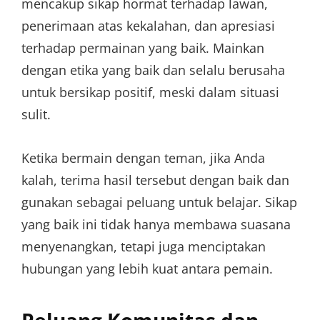
mencakup sikap hormat terhadap lawan,
penerimaan atas kekalahan, dan apresiasi
terhadap permainan yang baik. Mainkan
dengan etika yang baik dan selalu berusaha
untuk bersikap positif, meski dalam situasi
sulit.
Ketika bermain dengan teman, jika Anda
kalah, terima hasil tersebut dengan baik dan
gunakan sebagai peluang untuk belajar. Sikap
yang baik ini tidak hanya membawa suasana
menyenangkan, tetapi juga menciptakan
hubungan yang lebih kuat antara pemain.
Peluang Komunitas dan