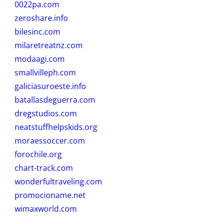
0022pa.com
zeroshare.info
bilesinc.com
milaretreatnz.com
modaagi.com
smallvilleph.com
galiciasuroeste.info
batallasdeguerra.com
dregstudios.com
neatstuffhelpskids.org
moraessoccer.com
forochile.org
chart-track.com
wonderfultraveling.com
promocioname.net
wimaxworld.com