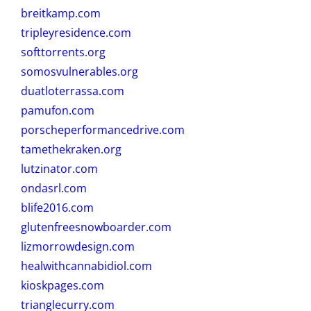
breitkamp.com
tripleyresidence.com
softtorrents.org
somosvulnerables.org
duatloterrassa.com
pamufon.com
porscheperformancedrive.com
tamethekraken.org
lutzinator.com
ondasrl.com
blife2016.com
glutenfreesnowboarder.com
lizmorrowdesign.com
healwithcannabidiol.com
kioskpages.com
trianglecurry.com