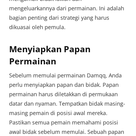
mengeluarkannya dari permainan. Ini adalah
bagian penting dari strategi yang harus
dikuasai oleh pemula.
Menyiapkan Papan
Permainan
Sebelum memulai permainan Damqq, Anda
perlu menyiapkan papan dan bidak. Papan
permainan harus diletakkan di permukaan
datar dan nyaman. Tempatkan bidak masing-
masing pemain di posisi awal mereka.
Pastikan semua pemain memahami posisi
awal bidak sebelum memulai. Sebuah papan