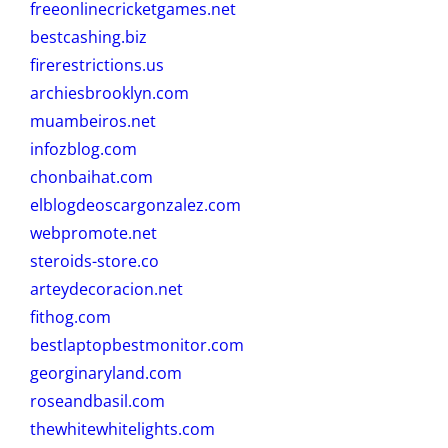
freeonlinecricketgames.net
bestcashing.biz
firerestrictions.us
archiesbrooklyn.com
muambeiros.net
infozblog.com
chonbaihat.com
elblogdeoscargonzalez.com
webpromote.net
steroids-store.co
arteydecoracion.net
fithog.com
bestlaptopbestmonitor.com
georginaryland.com
roseandbasil.com
thewhitewhitelights.com