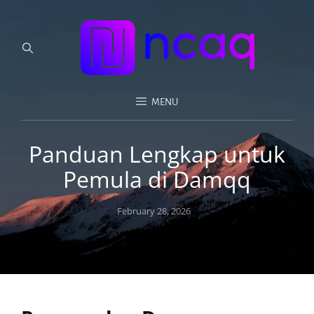
MENU
Panduan Lengkap untuk
Pemula di Damqq
Posted
February 28, 2026
on