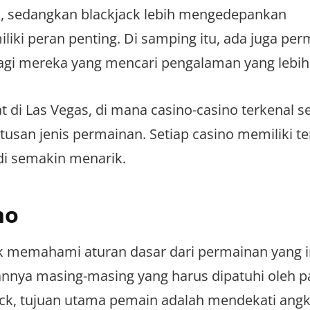
i, sedangkan blackjack lebih mengedepankan
iki peran penting. Di samping itu, ada juga pe
 bagi mereka yang mencari pengalaman yang lebih 
t di Las Vegas, di mana casino-casino terkenal se
tusan jenis permainan. Setiap casino memiliki t
i semakin menarik.
no
 memahami aturan dasar dari permainan yang i
annya masing-masing yang harus dipatuhi oleh p
ack, tujuan utama pemain adalah mendekati ang