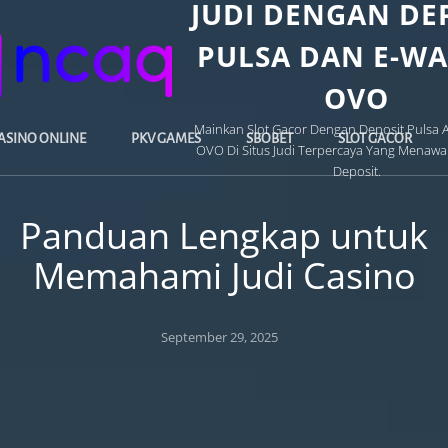
JUDI DENGAN DE
PULSA DAN E-WA
OVO
Mainkan Slot Gacor Dengan Deposit Pulsa A
ASINO ONLINE
PKV GAMES
SBOBET
SLOT GACOR
OVO Di Situs Judi Terpercaya Yang Menaw
Deposit.
Panduan Lengkap untuk
Memahami Judi Casino
Posted
September 29, 2025
on