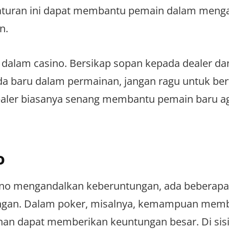
aturan ini dapat membantu pemain dalam meng
n.
a di dalam casino. Bersikap sopan kepada dealer d
Anda baru dalam permainan, jangan ragu untuk be
 Dealer biasanya senang membantu pemain baru a
o
ino mengandalkan keberuntungan, ada beberapa 
ngan. Dalam poker, misalnya, kemampuan mem
an dapat memberikan keuntungan besar. Di sisi 