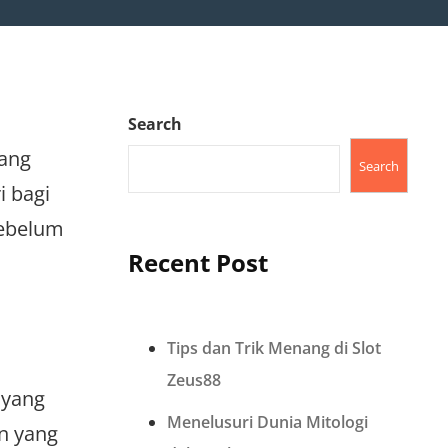
Search
yang
Search
i bagi
sebelum
Recent Post
Tips dan Trik Menang di Slot
Zeus88
 yang
Menelusuri Dunia Mitologi
an yang