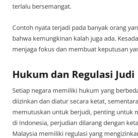
terlalu bersemangat.
Contoh nyata terjadi pada banyak orang ya
bahwa kemungkinan kalah juga ada. Kesad
menjaga fokus dan membuat keputusan yang
Hukum dan Regulasi Judi
Setiap negara memiliki hukum yang berbeda 
diizinkan dan diatur secara ketat, sementara 
memutuskan untuk berjudi, penting untuk 
di Indonesia, perjudian dilarang dengan ket
Malaysia memiliki regulasi yang mengizinkan