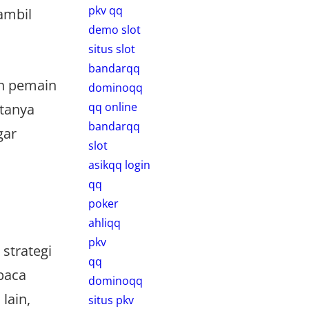
pkv qq
ambil
demo slot
situs slot
bandarqq
an pemain
dominoqq
qq online
rtanya
bandarqq
gar
slot
asikqq login
qq
poker
ahliqq
pkv
strategi
qq
baca
dominoqq
lain,
situs pkv