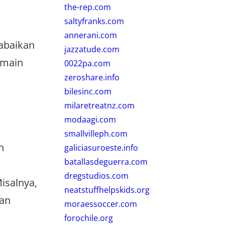
the-rep.com
saltyfranks.com
annerani.com
gabaikan
jazzatude.com
emain
0022pa.com
zeroshare.info
bilesinc.com
milaretreatnz.com
modaagi.com
smallvilleph.com
n
galiciasuroeste.info
batallasdeguerra.com
dregstudios.com
isalnya,
neatstuffhelpskids.org
dan
moraessoccer.com
forochile.org