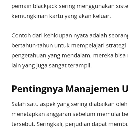
pemain blackjack sering menggunakan sist
kemungkinan kartu yang akan keluar.
Contoh dari kehidupan nyata adalah seora
bertahun-tahun untuk mempelajari strateg
pengetahuan yang mendalam, mereka bisa
lain yang juga sangat terampil.
Pentingnya Manajemen 
Salah satu aspek yang sering diabaikan ol
menetapkan anggaran sebelum memulai ber
tersebut. Seringkali, perjudian dapat memb