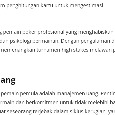
em penghitungan kartu untuk mengestimasi
ng pemain poker profesional yang menghabiskan
i dan psikologi permainan. Dengan pengalaman 
 memenangkan turnamen-high stakes melawan 
Uang
eh pemain pemula adalah manajemen uang. Penti
main dan berkomitmen untuk tidak melebihi b
uat seseorang terjebak dalam siklus kerugian, ya