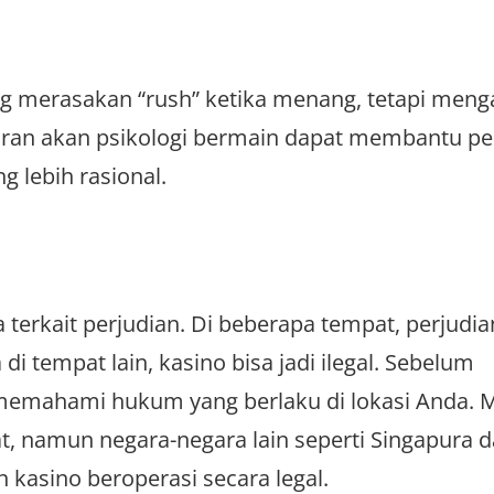
ng merasakan “rush” ketika menang, tetapi men
aran akan psikologi bermain dapat membantu p
 lebih rasional.
terkait perjudian. Di beberapa tempat, perjudia
di tempat lain, kasino bisa jadi ilegal. Sebelum
memahami hukum yang berlaku di lokasi Anda. M
at, namun negara-negara lain seperti Singapura 
 kasino beroperasi secara legal.