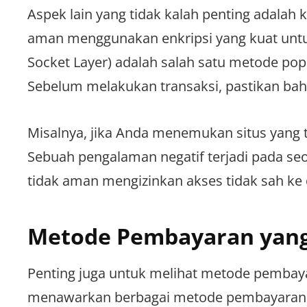
Aspek lain yang tidak kalah penting adalah 
aman menggunakan enkripsi yang kuat untuk
Socket Layer) adalah salah satu metode po
Sebelum melakukan transaksi, pastikan bahwa
Misalnya, jika Anda menemukan situs yang 
Sebuah pengalaman negatif terjadi pada se
tidak aman mengizinkan akses tidak sah ke 
Metode Pembayaran yang 
Penting juga untuk melihat metode pembayar
menawarkan berbagai metode pembayaran ya