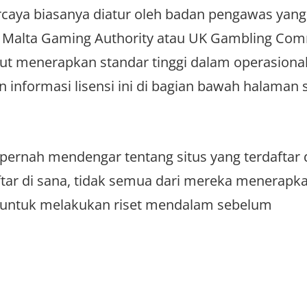
rpercaya biasanya diatur oleh badan pengawas yang
dari Malta Gaming Authority atau UK Gambling Co
but menerapkan standar tinggi dalam operasiona
formasi lisensi ini di bagian bawah halaman s
ernah mendengar tentang situs yang terdaftar 
ftar di sana, tidak semua dari mereka menerapk
g untuk melakukan riset mendalam sebelum