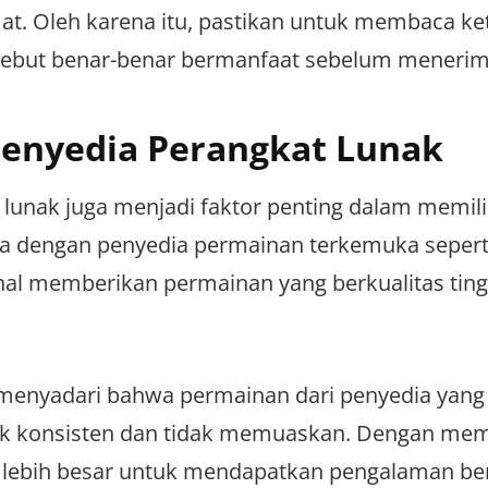
mat. Oleh karena itu, pastikan untuk membaca k
ebut benar-benar bermanfaat sebelum menerim
Penyedia Perangkat Lunak
 lunak juga menjadi faktor penting dalam memil
ama dengan penyedia permainan terkemuka sepert
nal memberikan permainan yang berkualitas ting
menyadari bahwa permainan dari penyedia yang
dak konsisten dan tidak memuaskan. Dengan mem
g lebih besar untuk mendapatkan pengalaman b