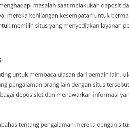
menghadapi masalah saat melakukan deposit da
ya, mereka kehilangan kesempatan untuk berma
 untuk memilih situs yang menyediakan layanan p
s
ting untuk membaca ulasan dari pemain lain. U
g pengalaman orang lain dengan situs tersebut
bagai depos slot dan menawarkan informasi yan
mbahas tentang pengalaman mereka dengan situ