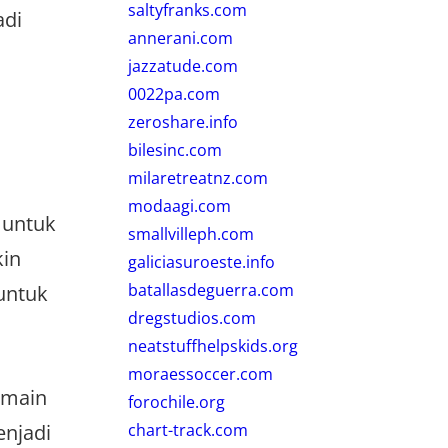
saltyfranks.com
adi
annerani.com
jazzatude.com
0022pa.com
zeroshare.info
bilesinc.com
milaretreatnz.com
modaagi.com
 untuk
smallvilleph.com
kin
galiciasuroeste.info
batallasdeguerra.com
untuk
dregstudios.com
neatstuffhelpskids.org
moraessoccer.com
emain
forochile.org
enjadi
chart-track.com