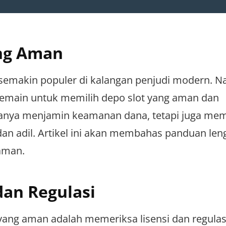
ang Aman
ine semakin populer di kalangan penjudi modern. 
pemain untuk memilih depo slot yang aman dan
k hanya menjamin keamanan dana, tetapi juga me
 adil. Artikel ini akan membahas panduan len
aman.
dan Regulasi
ang aman adalah memeriksa lisensi dan regulas