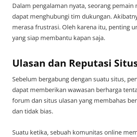
Dalam pengalaman nyata, seorang pemain 
dapat menghubungi tim dukungan. Akibatn
merasa frustrasi. Oleh karena itu, penting
yang siap membantu kapan saja.
Ulasan dan Reputasi Situ
Sebelum bergabung dengan suatu situs, pen
dapat memberikan wawasan berharga tentan
forum dan situs ulasan yang membahas ber
dan tidak bias.
Suatu ketika, sebuah komunitas online me