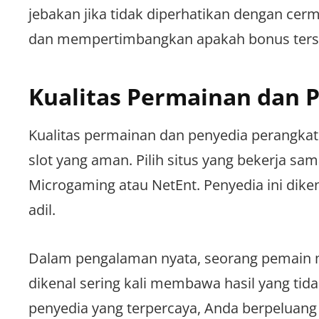
jebakan jika tidak diperhatikan dengan cer
dan mempertimbangkan apakah bonus ters
Kualitas Permainan dan 
Kualitas permainan dan penyedia perangkat
slot yang aman. Pilih situs yang bekerja s
Microgaming atau NetEnt. Penyedia ini dike
adil.
Dalam pengalaman nyata, seorang pemain 
dikenal sering kali membawa hasil yang ti
penyedia yang terpercaya, Anda berpeluan