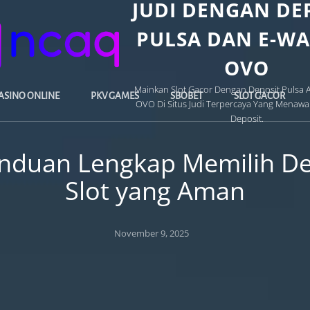
JUDI DENGAN DE
PULSA DAN E-WA
OVO
Mainkan Slot Gacor Dengan Deposit Pulsa A
ASINO ONLINE
PKV GAMES
SBOBET
SLOT GACOR
OVO Di Situs Judi Terpercaya Yang Menaw
Deposit.
nduan Lengkap Memilih D
Slot yang Aman
Posted
November 9, 2025
on