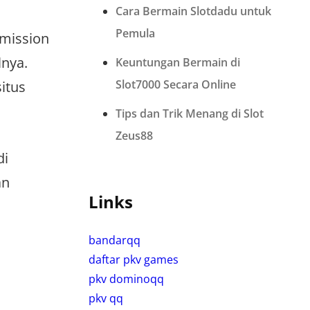
Cara Bermain Slotdadu untuk
Pemula
mmission
lnya.
Keuntungan Bermain di
Slot7000 Secara Online
itus
Tips dan Trik Menang di Slot
Zeus88
di
an
Links
bandarqq
daftar pkv games
pkv dominoqq
pkv qq