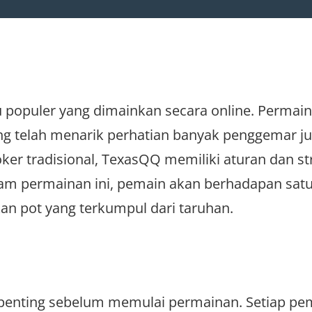
 populer yang dimainkan secara online. Permain
g telah menarik perhatian banyak penggemar jud
oker tradisional, TexasQQ memiliki aturan dan st
am permainan ini, pemain akan berhadapan sat
an pot yang terkumpul dari taruhan.
enting sebelum memulai permainan. Setiap pe