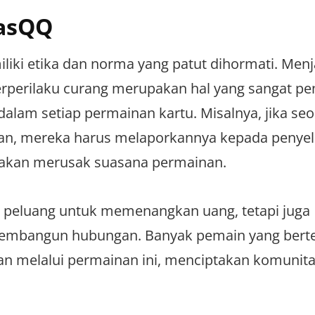
xasQQ
iki etika dan norma yang patut dihormati. Men
erperilaku curang merupakan hal yang sangat pen
dalam setiap permainan kartu. Misalnya, jika se
n, mereka harus melaporkannya kepada penyel
a akan merusak suasana permainan.
peluang untuk memenangkan uang, tetapi juga
 membangun hubungan. Banyak pemain yang ber
 melalui permainan ini, menciptakan komunita