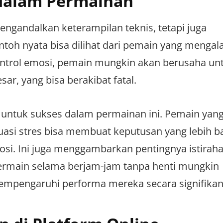
 dalam Permainan
gandalkan keterampilan teknis, tetapi juga
oh nyata bisa dilihat dari pemain yang mengal
ontrol emosi, pemain mungkin akan berusaha un
ar, yang bisa berakibat fatal.
 untuk sukses dalam permainan ini. Pemain ya
tuasi stres bisa membuat keputusan yang lebih b
si. Ini juga menggambarkan pentingnya istiraha
bermain selama berjam-jam tanpa henti mungkin
empengaruhi performa mereka secara signifikan