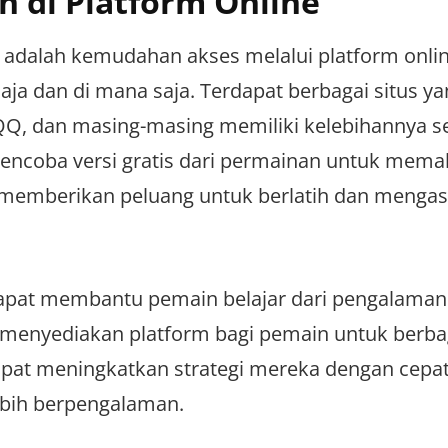
 di Platform Online
adalah kemudahan akses melalui platform onlin
ja dan di mana saja. Terdapat berbagai situs ya
Q, dan masing-masing memiliki kelebihannya se
mencoba versi gratis dari permainan untuk mem
ni memberikan peluang untuk berlatih dan menga
apat membantu pemain belajar dari pengalaman
l menyediakan platform bagi pemain untuk berbag
dapat meningkatkan strategi mereka dengan cepa
bih berpengalaman.