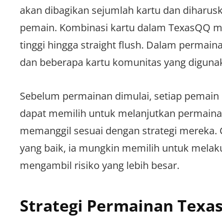
akan dibagikan sejumlah kartu dan diharu
pemain. Kombinasi kartu dalam TexasQQ mir
tinggi hingga straight flush. Dalam permai
dan beberapa kartu komunitas yang diguna
Sebelum permainan dimulai, setiap pemain 
dapat memilih untuk melanjutkan permaina
memanggil sesuai dengan strategi mereka. 
yang baik, ia mungkin memilih untuk melaku
mengambil risiko yang lebih besar.
Strategi Permainan Texa