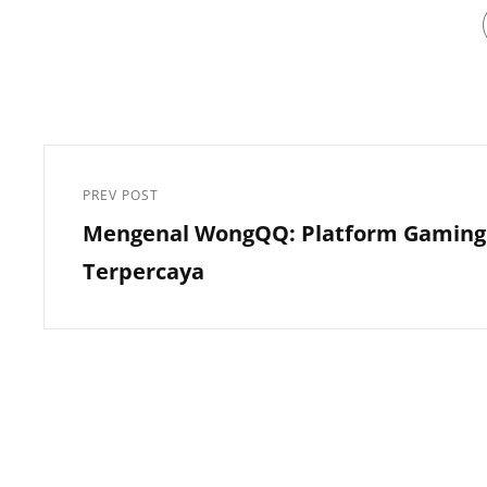
Post
navigation
PREV POST
Previous
Mengenal WongQQ: Platform Gaming
Post
Terpercaya