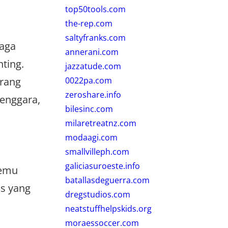
top50tools.com
the-rep.com
saltyfranks.com
jaga
annerani.com
ting.
jazzatude.com
0022pa.com
orang
zeroshare.info
enggara,
bilesinc.com
milaretreatnz.com
modaagi.com
smallvilleph.com
galiciasuroeste.info
temu
batallasdeguerra.com
s yang
dregstudios.com
neatstuffhelpskids.org
moraessoccer.com