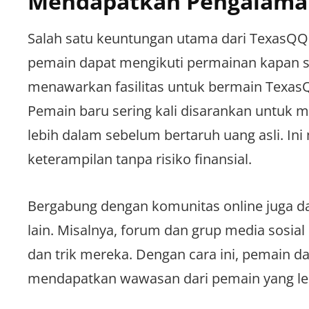
Mendapatkan Pengalaman
Salah satu keuntungan utama dari TexasQQ 
pemain dapat mengikuti permainan kapan sa
menawarkan fasilitas untuk bermain TexasQ
Pemain baru sering kali disarankan untuk 
lebih dalam sebelum bertaruh uang asli. I
keterampilan tanpa risiko finansial.
Bergabung dengan komunitas online juga d
lain. Misalnya, forum dan grup media sosia
dan trik mereka. Dengan cara ini, pemain 
mendapatkan wawasan dari pemain yang le