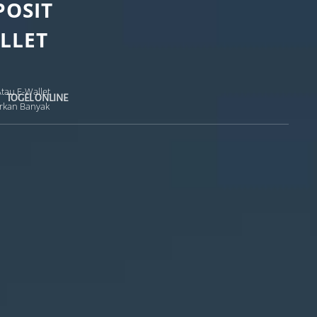
POSIT
LLET
tau E-Wallet
TOGEL ONLINE
arkan Banyak
n