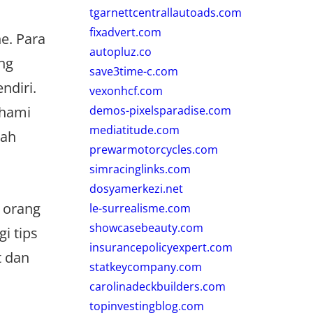
tgarnettcentrallautoads.com
fixadvert.com
e. Para
autopluz.co
ng
save3time-c.com
ndiri.
vexonhcf.com
demos-pixelsparadise.com
ahami
mediatitude.com
sah
prewarmotorcycles.com
simracinglinks.com
dosyamerkezi.net
 orang
le-surrealisme.com
showcasebeauty.com
i tips
insurancepolicyexpert.com
t dan
statkeycompany.com
carolinadeckbuilders.com
topinvestingblog.com