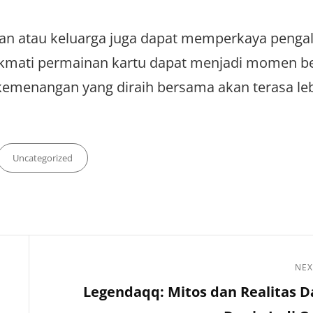
an atau keluarga juga dapat memperkaya penga
kmati permainan kartu dapat menjadi momen b
, kemenangan yang diraih bersama akan terasa le
Categories
Uncategorized
NEX
Next
Legendaqq: Mitos dan Realitas 
Post