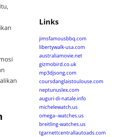
tu,
Links
ikan
jimsfamousbbq.com
libertywalk-usa.com
australiamovie.net
emosi
gizmobird.co.uk
an
mp3djsong.com
alikan
coursdanglaistoulouse.com
neptunuslex.com
auguri-di-natale.info
michelewatch.us
n
omega--watches.us
breitling-watches.us
tgarnettcentrallautoads.com