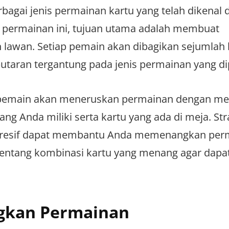
agai jenis permainan kartu yang telah dikenal d
m permainan ini, tujuan utama adalah membuat
 lawan. Setiap pemain akan dibagikan sejumlah 
taran tergantung pada jenis permainan yang dip
p pemain akan meneruskan permainan dengan 
g Anda miliki serta kartu yang ada di meja. Str
 agresif dapat membantu Anda memenangkan per
entang kombinasi kartu yang menang agar dapa
gkan Permainan