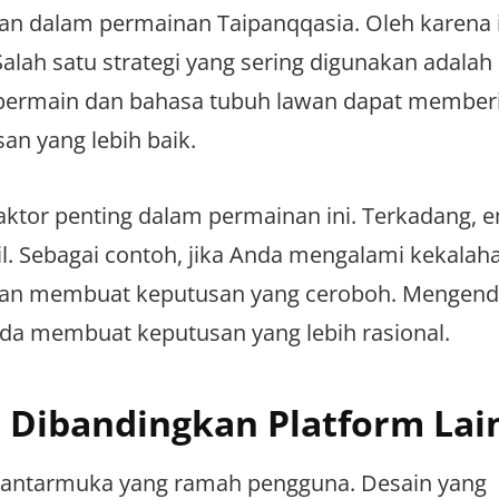
an dalam permainan Taipanqqasia. Oleh karena i
Salah satu strategi yang sering digunakan adalah
bermain dan bahasa tubuh lawan dapat member
n yang lebih baik.
aktor penting dalam permainan ini. Terkadang, 
. Sebagai contoh, jika Anda mengalami kekalah
 dan membuat keputusan yang ceroboh. Mengend
a membuat keputusan yang lebih rasional.
 Dibandingkan Platform Lai
h antarmuka yang ramah pengguna. Desain yang