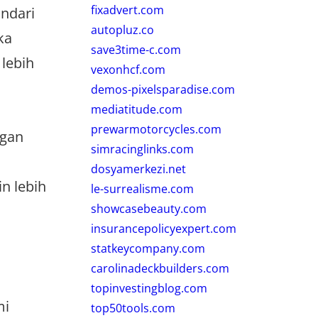
fixadvert.com
ndari
autopluz.co
ka
save3time-c.com
 lebih
vexonhcf.com
demos-pixelsparadise.com
mediatitude.com
prewarmotorcycles.com
ngan
simracinglinks.com
dosyamerkezi.net
n lebih
le-surrealisme.com
showcasebeauty.com
insurancepolicyexpert.com
statkeycompany.com
carolinadeckbuilders.com
topinvestingblog.com
mi
top50tools.com