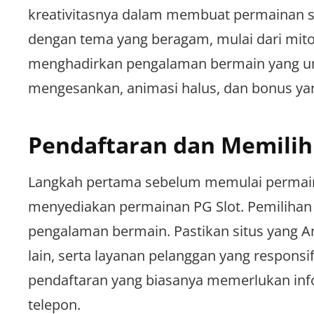
kreativitasnya dalam membuat permainan s
dengan tema yang beragam, mulai dari mitolo
menghadirkan pengalaman bermain yang unik 
mengesankan, animasi halus, dan bonus ya
Pendaftaran dan Memilih 
Langkah pertama sebelum memulai permainan
menyediakan permainan PG Slot. Pemilihan
pengalaman bermain. Pastikan situs yang And
lain, serta layanan pelanggan yang responsif
pendaftaran yang biasanya memerlukan info
telepon.