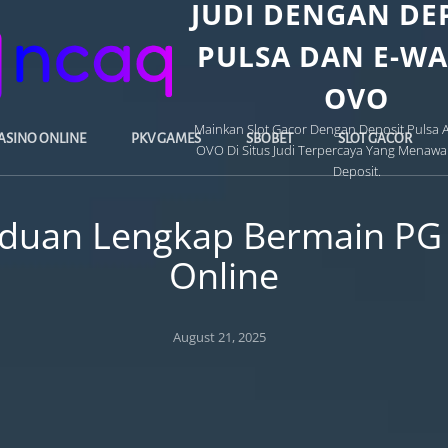
JUDI DENGAN DE
PULSA DAN E-WA
OVO
Mainkan Slot Gacor Dengan Deposit Pulsa A
ASINO ONLINE
PKV GAMES
SBOBET
SLOT GACOR
OVO Di Situs Judi Terpercaya Yang Menaw
Deposit.
duan Lengkap Bermain PG 
Online
Posted
August 21, 2025
on