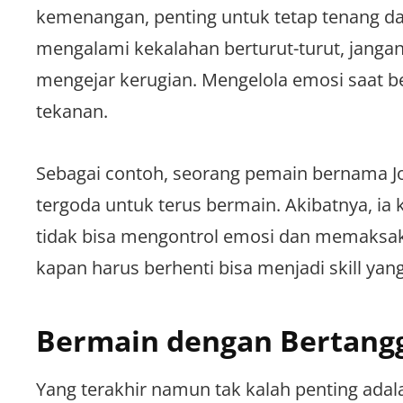
kemenangan, penting untuk tetap tenang dan
mengalami kekalahan berturut-turut, janga
mengejar kerugian. Mengelola emosi saat 
tekanan.
Sebagai contoh, seorang pemain bernama J
tergoda untuk terus bermain. Akibatnya, i
tidak bisa mengontrol emosi dan memaksaka
kapan harus berhenti bisa menjadi skill yan
Bermain dengan Bertang
Yang terakhir namun tak kalah penting ada