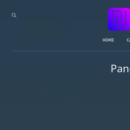
HOME
C
Pan