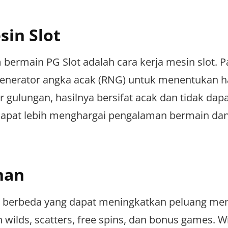
in Slot
 bermain PG Slot adalah cara kerja mesin slot. 
enerator angka acak (RNG) untuk menentukan ha
r gulungan, hasilnya bersifat acak dan tidak dap
dapat lebih menghargai pengalaman bermain dan
nan
tur berbeda yang dapat meningkatkan peluang me
 wilds, scatters, free spins, dan bonus games. W