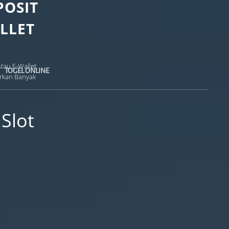
POSIT
LLET
tau E-Wallet
TOGEL ONLINE
arkan Banyak
Slot