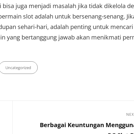
bisa juga menjadi masalah jika tidak dikelola d
 bermain slot adalah untuk bersenang-senang. Ji
pan sehari-hari, adalah penting untuk mencari
ain yang bertanggung jawab akan menikmati pe
Categories
Uncategorized
NEX
Next
Berbagai Keuntungan Menggun
Post