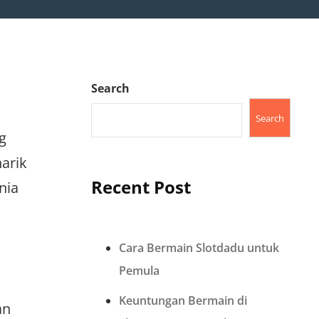
Search
Search
g
arik
Recent Post
nia
Cara Bermain Slotdadu untuk
Pemula
Keuntungan Bermain di
an