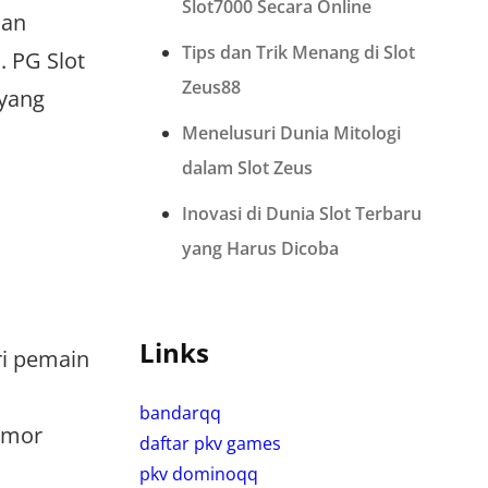
Slot7000 Secara Online
nan
Tips dan Trik Menang di Slot
. PG Slot
Zeus88
 yang
Menelusuri Dunia Mitologi
dalam Slot Zeus
Inovasi di Dunia Slot Terbaru
yang Harus Dicoba
Links
ri pemain
bandarqq
omor
daftar pkv games
pkv dominoqq