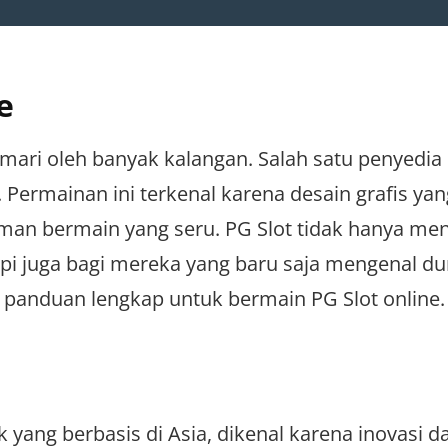
e
emari oleh banyak kalangan. Salah satu penyedia
 Permainan ini terkenal karena desain grafis yan
aman bermain yang seru. PG Slot tidak hanya men
pi juga bagi mereka yang baru saja mengenal du
s panduan lengkap untuk bermain PG Slot online.
yang berbasis di Asia, dikenal karena inovasi d