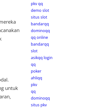
pkv qq
demo slot
situs slot
 mereka
bandarqq
encanakan
dominoqq
qq online
k
bandarqq
slot
asikqq login
qq
poker
ahliqq
dal.
pkv
ng untuk
qq
aran,
dominoqq
situs pkv