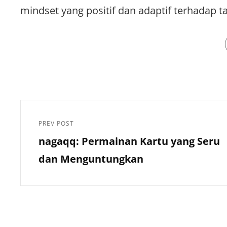
mindset yang positif dan adaptif terhadap t
Post
navigation
PREV POST
Previous
nagaqq: Permainan Kartu yang Seru
Post
dan Menguntungkan