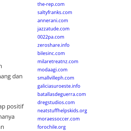
the-rep.com
saltyfranks.com
annerani.com
jazzatude.com
0022pa.com
zeroshare.info
bilesinc.com
milaretreatnz.com
n
modaagi.com
nang dan
smallvilleph.com
galiciasuroeste.info
batallasdeguerra.com
dregstudios.com
p positif
neatstuffhelpskids.org
 hanya
moraessoccer.com
an
forochile.org