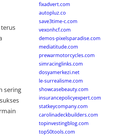
fixadvert.com
autopluz.co
save3time-c.com
 terus
vexonhcf.com
a
demos-pixelsparadise.com
mediatitude.com
prewarmotorcycles.com
simracinglinks.com
dosyamerkezi.net
le-surrealisme.com
n sering
showcasebeauty.com
insurancepolicyexpert.com
 sukses
statkeycompany.com
ermain
carolinadeckbuilders.com
topinvestingblog.com
top50tools.com