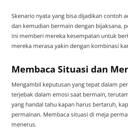
Skenario nyata yang bisa dijadikan contoh 
dan kemudian bermain dengan bijaksana, 
Ini memberi mereka kesempatan untuk bertar
mereka merasa yakin dengan kombinasi kart
Membaca Situasi dan Me
Mengambil keputusan yang tepat dalam perm
terjebak dalam emosi saat bermain, terut
yang handal tahu kapan harus bertaruh, ka
permainan. Membaca situasi di meja permai
menerus.