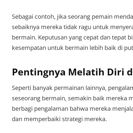
Sebagai contoh, jika seorang pemain mend
sebaiknya mereka tidak ragu untuk menyera
bermain. Keputusan yang cepat dan tepat b
kesempatan untuk bermain lebih baik di put
Pentingnya Melatih Diri
Seperti banyak permainan lainnya, pengala
seseorang bermain, semakin baik mereka 
berbagi pengalaman bahwa mereka menjalan
dan memperbaiki strategi mereka.