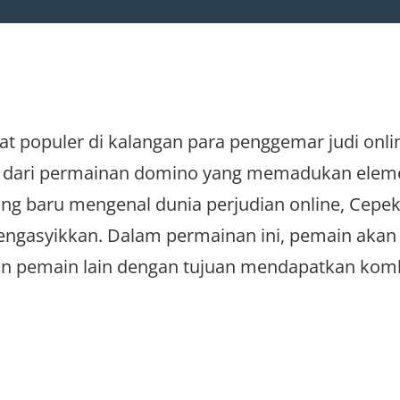
t populer di kalangan para penggemar judi onlin
si dari permainan domino yang memadukan elem
ang baru mengenal dunia perjudian online, Cepek
ngasyikkan. Dalam permainan ini, pemain akan
n pemain lain dengan tujuan mendapatkan kom