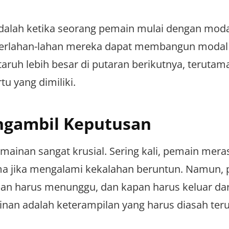
adalah ketika seorang pemain mulai dengan modal
perlahan-lahan mereka dapat membangun modal
uh lebih besar di putaran berikutnya, terutama
u yang dimiliki.
ngambil Keputusan
ainan sangat krusial. Sering kali, pemain mera
ama jika mengalami kekalahan beruntun. Namun,
pan harus menunggu, dan kapan harus keluar dar
nan adalah keterampilan yang harus diasah ter