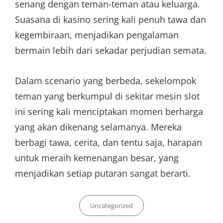
senang dengan teman-teman atau keluarga.
Suasana di kasino sering kali penuh tawa dan
kegembiraan, menjadikan pengalaman
bermain lebih dari sekadar perjudian semata.
Dalam scenario yang berbeda, sekelompok
teman yang berkumpul di sekitar mesin slot
ini sering kali menciptakan momen berharga
yang akan dikenang selamanya. Mereka
berbagi tawa, cerita, dan tentu saja, harapan
untuk meraih kemenangan besar, yang
menjadikan setiap putaran sangat berarti.
Categories
Uncategorized