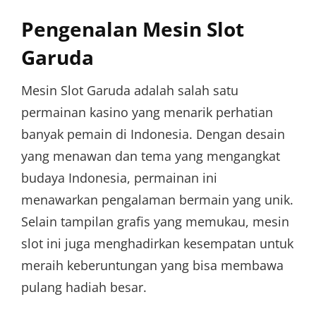
Pengenalan Mesin Slot
Garuda
Mesin Slot Garuda adalah salah satu
permainan kasino yang menarik perhatian
banyak pemain di Indonesia. Dengan desain
yang menawan dan tema yang mengangkat
budaya Indonesia, permainan ini
menawarkan pengalaman bermain yang unik.
Selain tampilan grafis yang memukau, mesin
slot ini juga menghadirkan kesempatan untuk
meraih keberuntungan yang bisa membawa
pulang hadiah besar.