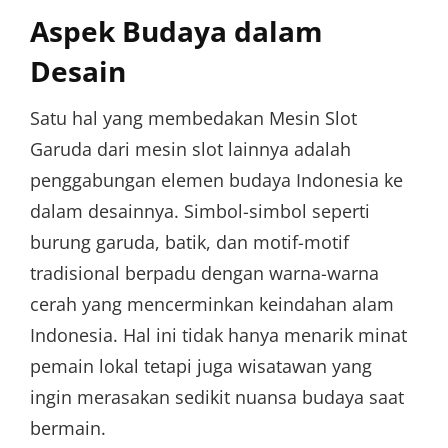
Aspek Budaya dalam
Desain
Satu hal yang membedakan Mesin Slot
Garuda dari mesin slot lainnya adalah
penggabungan elemen budaya Indonesia ke
dalam desainnya. Simbol-simbol seperti
burung garuda, batik, dan motif-motif
tradisional berpadu dengan warna-warna
cerah yang mencerminkan keindahan alam
Indonesia. Hal ini tidak hanya menarik minat
pemain lokal tetapi juga wisatawan yang
ingin merasakan sedikit nuansa budaya saat
bermain.