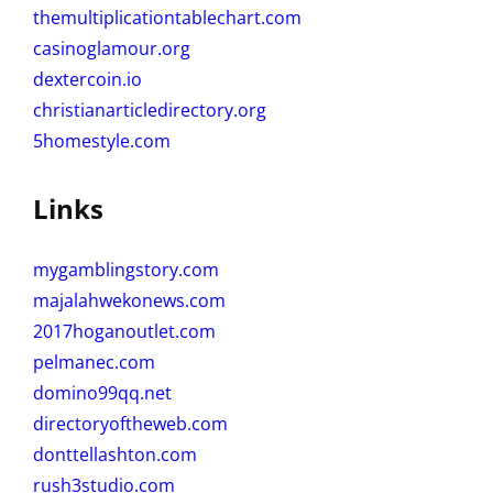
themultiplicationtablechart.com
casinoglamour.org
dextercoin.io
christianarticledirectory.org
5homestyle.com
Links
mygamblingstory.com
majalahwekonews.com
2017hoganoutlet.com
pelmanec.com
domino99qq.net
directoryoftheweb.com
donttellashton.com
rush3studio.com