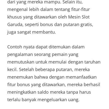
dari yang mereka mampu. Selain itu,
mengenal lebih dalam tentang fitur-fitur
khusus yang ditawarkan oleh Mesin Slot
Garuda, seperti bonus dan putaran gratis,
juga sangat membantu.
Contoh nyata dapat ditemukan dalam
pengalaman seorang pemain yang
memutuskan untuk memulai dengan taruhan
kecil. Setelah beberapa putaran, mereka
menemukan bahwa dengan memanfaatkan
fitur bonus yang ditawarkan, mereka berhasil
meningkatkan saldo mereka tanpa harus
terlalu banyak mengeluarkan uang.