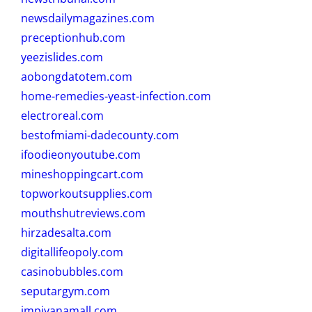
newsdailymagazines.com
preceptionhub.com
yeezislides.com
aobongdatotem.com
home-remedies-yeast-infection.com
electroreal.com
bestofmiami-dadecounty.com
ifoodieonyoutube.com
mineshoppingcart.com
topworkoutsupplies.com
mouthshutreviews.com
hirzadesalta.com
digitallifeopoly.com
casinobubbles.com
seputargym.com
impiyanamall.com