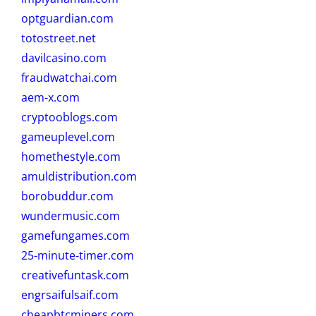
optguardian.com
totostreet.net
davilcasino.com
fraudwatchai.com
aem-x.com
cryptooblogs.com
gameuplevel.com
homethestyle.com
amuldistribution.com
borobuddur.com
wundermusic.com
gamefungames.com
25-minute-timer.com
creativefuntask.com
engrsaifulsaif.com
cheapbtcminers.com