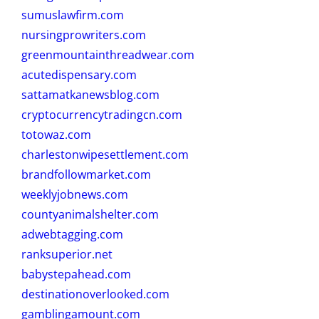
sumuslawfirm.com
nursingprowriters.com
greenmountainthreadwear.com
acutedispensary.com
sattamatkanewsblog.com
cryptocurrencytradingcn.com
totowaz.com
charlestonwipesettlement.com
brandfollowmarket.com
weeklyjobnews.com
countyanimalshelter.com
adwebtagging.com
ranksuperior.net
babystepahead.com
destinationoverlooked.com
gamblingamount.com