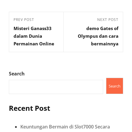
Post
Previous
PREV POST
Next
NEXT POST
navigation
Misteri Ganass33
demo Gates of
Post
Post
dalam Dunia
Olympus dan cara
Permainan Online
bermainnya
Search
Search
Recent Post
Keuntungan Bermain di Slot7000 Secara