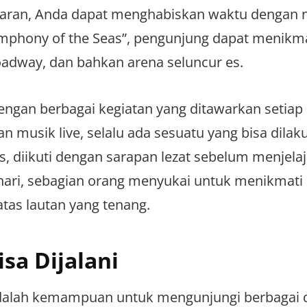
garan, Anda dapat menghabiskan waktu dengan
Symphony of the Seas”, pengunjung dapat menikm
oadway, dan bahkan arena seluncur es.
engan berbagai kegiatan yang ditawarkan setiap 
 musik live, selalu ada sesuatu yang bisa dilak
s, diikuti dengan sarapan lezat sebelum menjelaj
 hari, sebagian orang menyukai untuk menikmati 
tas lautan yang tenang.
sa Dijalani
 adalah kemampuan untuk mengunjungi berbagai d