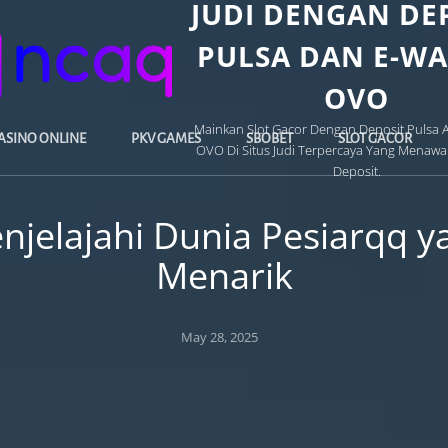
JUDI DENGAN DE
PULSA DAN E-WA
OVO
Mainkan Slot Gacor Dengan Deposit Pulsa A
ASINO ONLINE
PKV GAMES
SBOBET
SLOT GACOR
OVO Di Situs Judi Terpercaya Yang Menaw
Deposit.
njelajahi Dunia Pesiarqq y
Menarik
Posted
May 28, 2025
on