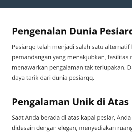
Pengenalan Dunia Pesiar
Pesiarqq telah menjadi salah satu alternati
pemandangan yang menakjubkan, fasilitas m
menawarkan pengalaman tak terlupakan. Dala
daya tarik dari dunia pesiarqq.
Pengalaman Unik di Atas 
Saat Anda berada di atas kapal pesiar, And
didesain dengan elegan, menyediakan ruang 