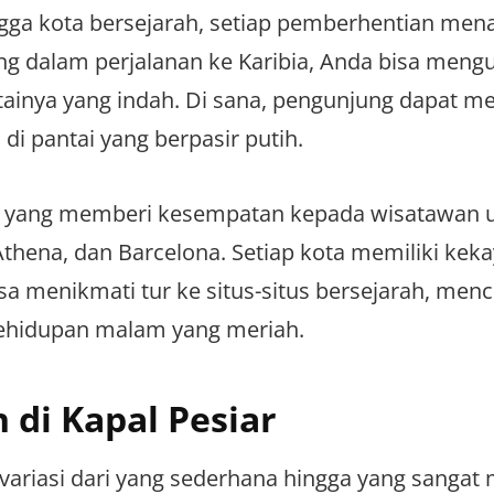
ingga kota bersejarah, setiap pemberhentian me
ang dalam perjalanan ke Karibia, Anda bisa meng
tainya yang indah. Di sana, pengunjung dapat m
di pantai yang berpasir putih.
nia yang memberi kesempatan kepada wisatawan 
Athena, dan Barcelona. Setiap kota memiliki kek
sa menikmati tur ke situs-situs bersejarah, menci
kehidupan malam yang meriah.
 di Kapal Pesiar
ervariasi dari yang sederhana hingga yang sanga