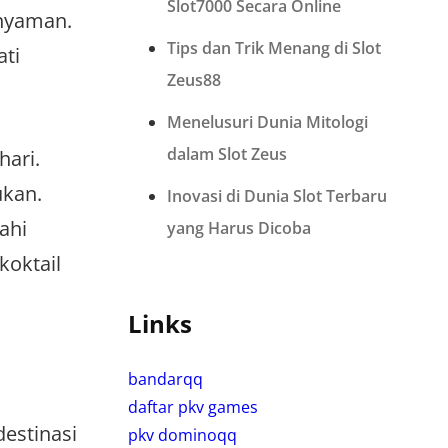
Slot7000 Secara Online
 nyaman.
Tips dan Trik Menang di Slot
ati
Zeus88
Menelusuri Dunia Mitologi
dalam Slot Zeus
hari.
ukan.
Inovasi di Dunia Slot Terbaru
ahi
yang Harus Dicoba
koktail
Links
bandarqq
daftar pkv games
estinasi
pkv dominoqq