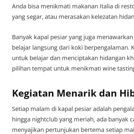
Anda bisa menikmati makanan Italia di res
yang segar, atau merasakan kelezatan hidan
Banyak kapal pesiar yang juga menawarka
belajar langsung dari koki berpengalaman
untuk belajar dan menciptakan hidangan khas
pilihan tempat untuk menikmati wine tasti
Kegiatan Menarik dan H
Setiap malam di kapal pesiar adalah pengal
hingga nightclub yang meriah, ada banyak 
menyajikan pertunjukan bertema setiap mala