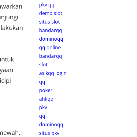
pkv qq
nawarkan
demo slot
unjungi
situs slot
elakukan
bandarqq
dominoqq
qq online
bandarqq
untuk
slot
ayaan
asikqq login
cipi
qq
poker
ahliqq
pkv
qq
dominoqq
t mewah.
situs pkv