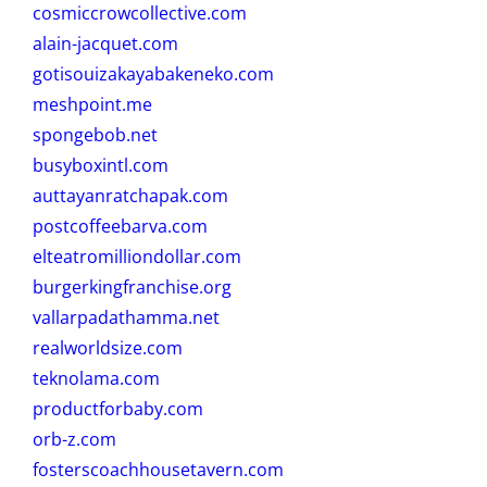
cosmiccrowcollective.com
alain-jacquet.com
gotisouizakayabakeneko.com
meshpoint.me
spongebob.net
busyboxintl.com
auttayanratchapak.com
postcoffeebarva.com
elteatromilliondollar.com
burgerkingfranchise.org
vallarpadathamma.net
realworldsize.com
teknolama.com
productforbaby.com
orb-z.com
fosterscoachhousetavern.com