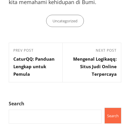
kita memahami kehidupan di Bumi.
Categories
Uncategorized
Post
Previous
PREV POST
Next
NEXT POST
navigation
CaturQQ: Panduan
Mengenal Logikaqq:
Post
Post
Lengkap untuk
Situs Judi Online
Pemula
Terpercaya
Search
Search