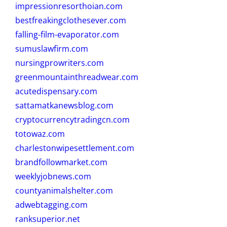
impressionresorthoian.com
bestfreakingclothesever.com
falling-film-evaporator.com
sumuslawfirm.com
nursingprowriters.com
greenmountainthreadwear.com
acutedispensary.com
sattamatkanewsblog.com
cryptocurrencytradingcn.com
totowaz.com
charlestonwipesettlement.com
brandfollowmarket.com
weeklyjobnews.com
countyanimalshelter.com
adwebtagging.com
ranksuperior.net