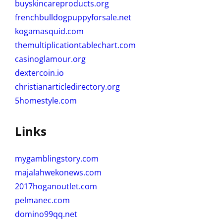
buyskincareproducts.org
frenchbulldogpuppyforsale.net
kogamasquid.com
themultiplicationtablechart.com
casinoglamour.org
dextercoin.io
christianarticledirectory.org
5homestyle.com
Links
mygamblingstory.com
majalahwekonews.com
2017hoganoutlet.com
pelmanec.com
domino99qq.net