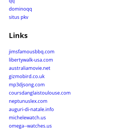
qq
dominoqq
situs pkv
Links
jimsfamousbbq.com
libertywalk-usa.com
australiamovie.net
gizmobird.co.uk
mp3djsong.com
coursdanglaistoulouse.com
neptunuslex.com
auguri-di-natale.info
michelewatch.us
omega--watches.us