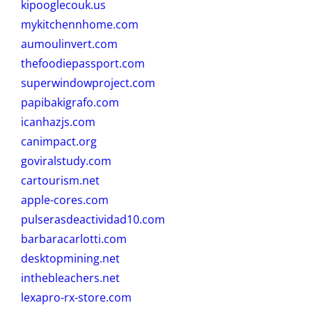
kipooglecouk.us
mykitchennhome.com
aumoulinvert.com
thefoodiepassport.com
superwindowproject.com
papibakigrafo.com
icanhazjs.com
canimpact.org
goviralstudy.com
cartourism.net
apple-cores.com
pulserasdeactividad10.com
barbaracarlotti.com
desktopmining.net
inthebleachers.net
lexapro-rx-store.com