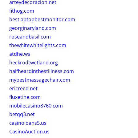
arteydecoracion.net
fithog.com
bestlaptopbestmonitor.com
georginaryland.com
roseandbasil.com
thewhitewhitelights.com
atdhe.ws
heckrodtwetland.org
halfheardinthestillness.com
mybestmassagechair.com
ericreed.net
fluxetine.com
mobilecasino8760.com
betqq3.net
casinoloans5.us
CasinoAuction.us