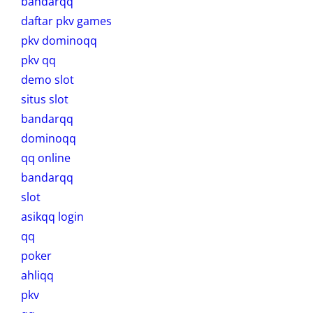
bandarqq
daftar pkv games
pkv dominoqq
pkv qq
demo slot
situs slot
bandarqq
dominoqq
qq online
bandarqq
slot
asikqq login
qq
poker
ahliqq
pkv