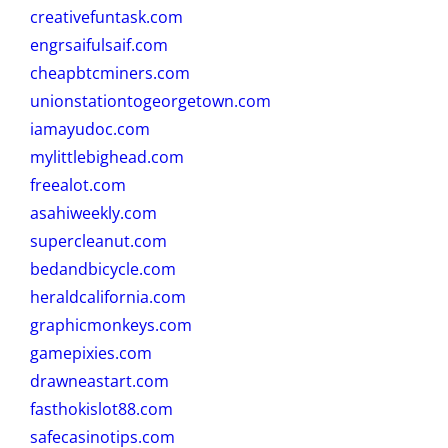
creativefuntask.com
engrsaifulsaif.com
cheapbtcminers.com
unionstationtogeorgetown.com
iamayudoc.com
mylittlebighead.com
freealot.com
asahiweekly.com
supercleanut.com
bedandbicycle.com
heraldcalifornia.com
graphicmonkeys.com
gamepixies.com
drawneastart.com
fasthokislot88.com
safecasinotips.com