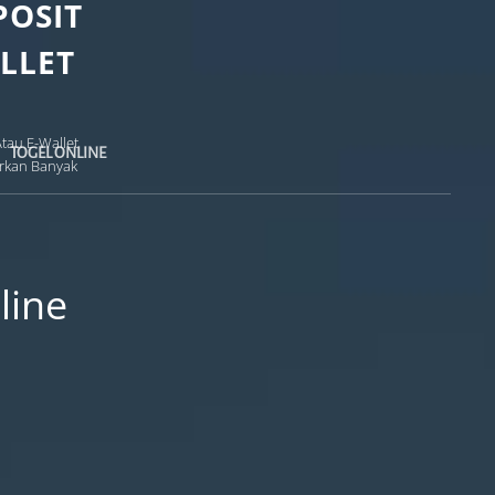
POSIT
LLET
tau E-Wallet
TOGEL ONLINE
arkan Banyak
line