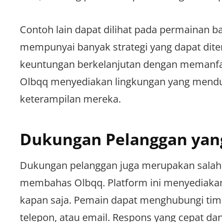
Contoh lain dapat dilihat pada permainan 
mempunyai banyak strategi yang dapat dit
keuntungan berkelanjutan dengan memanfaa
Olbqq menyediakan lingkungan yang menduk
keterampilan mereka.
Dukungan Pelanggan yang
Dukungan pelanggan juga merupakan salah s
membahas Olbqq. Platform ini menyediakan
kapan saja. Pemain dapat menghubungi tim d
telepon, atau email. Respons yang cepat da