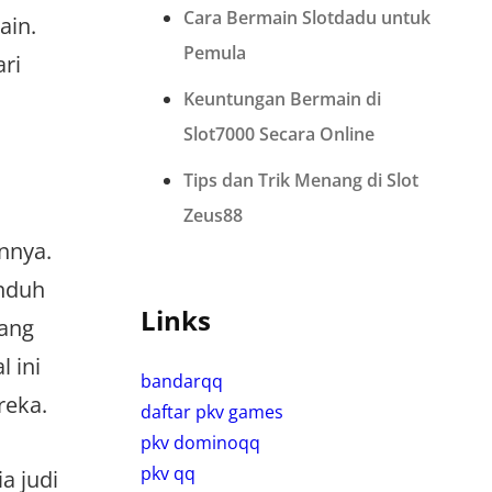
Cara Bermain Slotdadu untuk
ain.
Pemula
ri
Keuntungan Bermain di
Slot7000 Secara Online
Tips dan Trik Menang di Slot
Zeus88
nnya.
unduh
Links
yang
 ini
bandarqq
reka.
daftar pkv games
pkv dominoqq
pkv qq
a judi