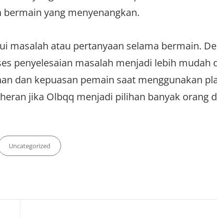
 bermain yang menyenangkan.
i masalah atau pertanyaan selama bermain. D
ses penyelesaian masalah menjadi lebih mudah 
anan dan kepuasan pemain saat menggunakan pl
heran jika Olbqq menjadi pilihan banyak orang 
Categories
Uncategorized