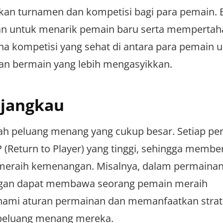
akan turnamen dan kompetisi bagi para pemain. 
kan untuk menarik pemain baru serta memperta
na kompetisi yang sehat di antara para pemain 
n bermain yang lebih mengasyikkan.
rjangkau
alah peluang menang yang cukup besar. Setiap p
P (Return to Player) yang tinggi, sehingga membe
 meraih kemenangan. Misalnya, dalam permainan
tungan dapat membawa seorang pemain meraih
hami aturan permainan dan memanfaatkan strat
 peluang menang mereka.