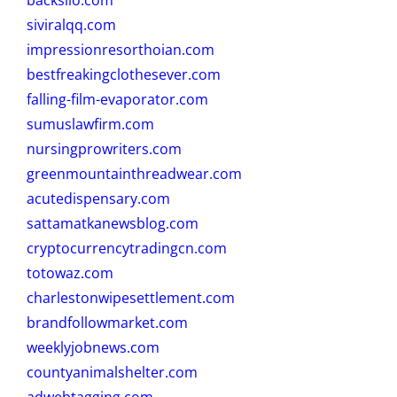
backsilo.com
siviralqq.com
impressionresorthoian.com
bestfreakingclothesever.com
falling-film-evaporator.com
sumuslawfirm.com
nursingprowriters.com
greenmountainthreadwear.com
acutedispensary.com
sattamatkanewsblog.com
cryptocurrencytradingcn.com
totowaz.com
charlestonwipesettlement.com
brandfollowmarket.com
weeklyjobnews.com
countyanimalshelter.com