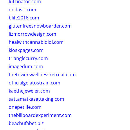
lutzinator.com
ondasrl.com
blife2016.com
glutenfreesnowboarder.com
lizmorrowdesign.com
healwithcannabidiol.com
kioskpages.com
trianglecurry.com
imagedum.com
thetowerswellnessretreat.com
officialgelatostrain.com
kaethejeweler.com
sattamatkasattaking.com
onepetlife.com
thebillboardexperiment.com
beachufabet.biz