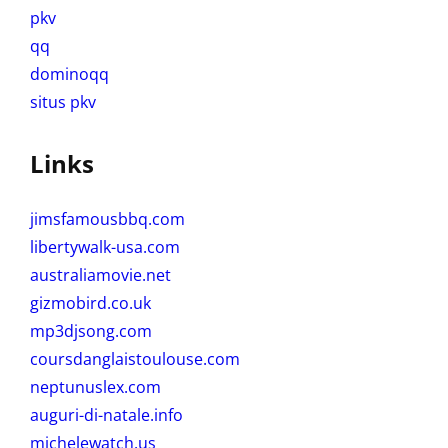
pkv
qq
dominoqq
situs pkv
Links
jimsfamousbbq.com
libertywalk-usa.com
australiamovie.net
gizmobird.co.uk
mp3djsong.com
coursdanglaistoulouse.com
neptunuslex.com
auguri-di-natale.info
michelewatch.us