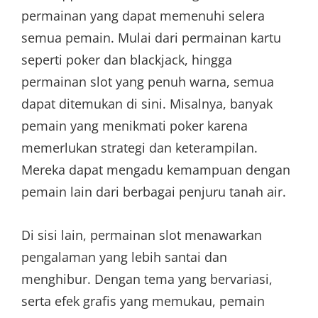
permainan yang dapat memenuhi selera
semua pemain. Mulai dari permainan kartu
seperti poker dan blackjack, hingga
permainan slot yang penuh warna, semua
dapat ditemukan di sini. Misalnya, banyak
pemain yang menikmati poker karena
memerlukan strategi dan keterampilan.
Mereka dapat mengadu kemampuan dengan
pemain lain dari berbagai penjuru tanah air.
Di sisi lain, permainan slot menawarkan
pengalaman yang lebih santai dan
menghibur. Dengan tema yang bervariasi,
serta efek grafis yang memukau, pemain