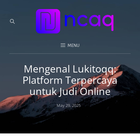
MENU
Mengenal Lukitoqq:
Platform Terpercaya
untuk Judi Online
Posted
May 29, 2025
on