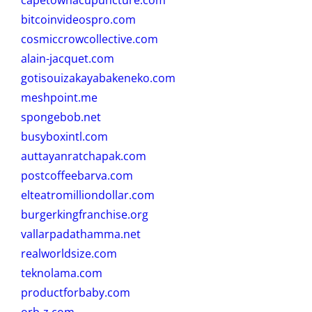
capetownacupuncture.com
bitcoinvideospro.com
cosmiccrowcollective.com
alain-jacquet.com
gotisouizakayabakeneko.com
meshpoint.me
spongebob.net
busyboxintl.com
auttayanratchapak.com
postcoffeebarva.com
elteatromilliondollar.com
burgerkingfranchise.org
vallarpadathamma.net
realworldsize.com
teknolama.com
productforbaby.com