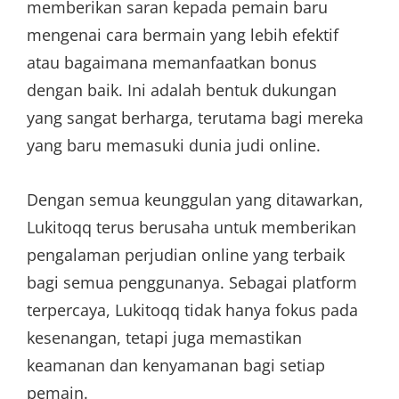
memberikan saran kepada pemain baru
mengenai cara bermain yang lebih efektif
atau bagaimana memanfaatkan bonus
dengan baik. Ini adalah bentuk dukungan
yang sangat berharga, terutama bagi mereka
yang baru memasuki dunia judi online.
Dengan semua keunggulan yang ditawarkan,
Lukitoqq terus berusaha untuk memberikan
pengalaman perjudian online yang terbaik
bagi semua penggunanya. Sebagai platform
terpercaya, Lukitoqq tidak hanya fokus pada
kesenangan, tetapi juga memastikan
keamanan dan kenyamanan bagi setiap
pemain.