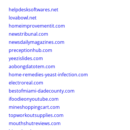
helpdesksoftwares.net
lovabowl.net
homeimprovementit.com
newstribunal.com
newsdailymagazines.com
preceptionhub.com
yeezislides.com
aobongdatotem.com
home-remedies-yeast-infection.com
electroreal.com
bestofmiami-dadecounty.com
ifoodieonyoutube.com
mineshoppingcart.com
topworkoutsupplies.com
mouthshutreviews.com