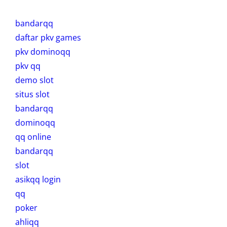
bandarqq
daftar pkv games
pkv dominoqq
pkv qq
demo slot
situs slot
bandarqq
dominoqq
qq online
bandarqq
slot
asikqq login
qq
poker
ahliqq