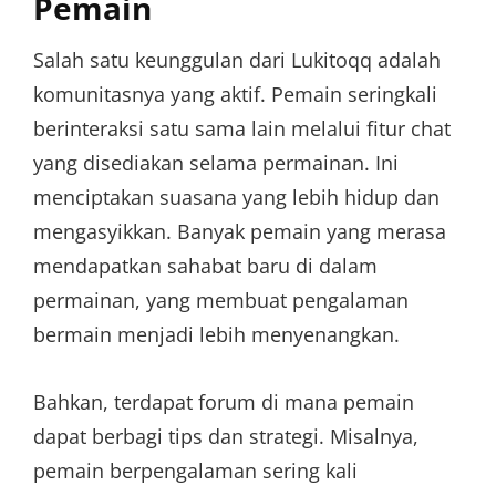
Pemain
Salah satu keunggulan dari Lukitoqq adalah
komunitasnya yang aktif. Pemain seringkali
berinteraksi satu sama lain melalui fitur chat
yang disediakan selama permainan. Ini
menciptakan suasana yang lebih hidup dan
mengasyikkan. Banyak pemain yang merasa
mendapatkan sahabat baru di dalam
permainan, yang membuat pengalaman
bermain menjadi lebih menyenangkan.
Bahkan, terdapat forum di mana pemain
dapat berbagi tips dan strategi. Misalnya,
pemain berpengalaman sering kali