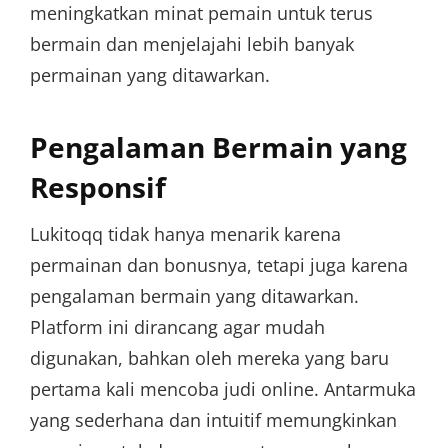
meningkatkan minat pemain untuk terus
bermain dan menjelajahi lebih banyak
permainan yang ditawarkan.
Pengalaman Bermain yang
Responsif
Lukitoqq tidak hanya menarik karena
permainan dan bonusnya, tetapi juga karena
pengalaman bermain yang ditawarkan.
Platform ini dirancang agar mudah
digunakan, bahkan oleh mereka yang baru
pertama kali mencoba judi online. Antarmuka
yang sederhana dan intuitif memungkinkan