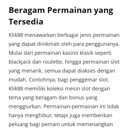
Beragam Permainan yang
Tersedia
Klik88 menawarkan berbagai jenis permainan
yang dapat dinikmati oleh para penggunanya.
Mulai dari permainan kasino klasik seperti
blackjack dan roulette, hingga permainan slot
yang menarik, semua dapat diakses dengan
mudah. Contohnya, bagi penggemar slot,
Klik88 memiliki koleksi mesin slot dengan
tema yang beragam dan bonus yang
menggiurkan. Permainan-permainan ini tidak
hanya menghibur, tetapi juga memberikan
peluang bagi pemain untuk memenangkan