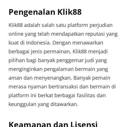
Pengenalan Klik88
Klik88 adalah salah satu platform perjudian
online yang telah mendapatkan reputasi yang
kuat di Indonesia. Dengan menawarkan
berbagai jenis permainan, Klik88 menjadi
pilihan bagi banyak penggemar judi yang
menginginkan pengalaman bermain yang
aman dan menyenangkan. Banyak pemain
merasa nyaman bertransaksi dan bermain di
platform ini berkat berbagai fasilitas dan
keunggulan yang ditawarkan.
Keamanan dan Lisensi