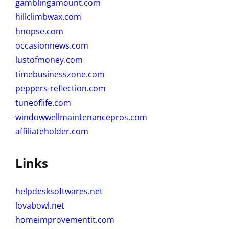
gamblingamount.com
hillclimbwax.com
hnopse.com
occasionnews.com
lustofmoney.com
timebusinesszone.com
peppers-reflection.com
tuneoflife.com
windowwellmaintenancepros.com
affiliateholder.com
Links
helpdesksoftwares.net
lovabowl.net
homeimprovementit.com