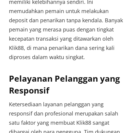
memiliki kelebihannya sendiri. Ini
memudahkan pemain untuk melakukan
deposit dan penarikan tanpa kendala. Banyak
pemain yang merasa puas dengan tingkat
kecepatan transaksi yang ditawarkan oleh
Klik88, di mana penarikan dana sering kali
diproses dalam waktu singkat.
Pelayanan Pelanggan yang
Responsif
Ketersediaan layanan pelanggan yang
responsif dan profesional merupakan salah
satu faktor yang membuat Klik88 sangat
dihargai oleh para pengguna. Tim dukungan