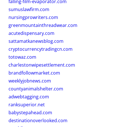
falling-film-evaporator.com
sumuslawfirm.com
nursingprowriters.com
greenmountainthreadwear.com
acutedispensary.com
sattamatkanewsblog.com
cryptocurrencytradingcn.com
totowaz.com
charlestonwipesettlement.com
brandfollowmarket.com
weeklyjobnews.com
countyanimalshelter.com
adwebtagging.com
ranksuperior.net
babystepahead.com
destinationoverlooked.com