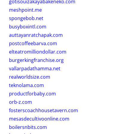
gotisouizakayabakeneko.com
meshpoint.me
spongebob.net
busyboxintl.com
auttayanratchapak.com
postcoffeebarva.com
elteatromilliondollar.com
burgerkingfranchise.org
vallarpadathamma.net
realworldsize.com
teknolama.com
productforbaby.com
orb-z.com
fosterscoachhousetavern.com
mesasdecultivoonline.com
boilersnbits.com