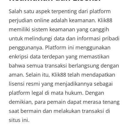
Salah satu aspek terpenting dari platform
perjudian online adalah keamanan. Klik88
memiliki sistem keamanan yang canggih
untuk melindungi data dan informasi pribadi
penggunanya. Platform ini menggunakan
enkripsi data terdepan yang memastikan
bahwa semua transaksi berlangsung dengan
aman. Selain itu, Klik88 telah mendapatkan
lisensi resmi yang menjadikannya sebagai
platform legal di mata hukum. Dengan
demikian, para pemain dapat merasa tenang
saat bermain dan melakukan transaksi di
situs ini.