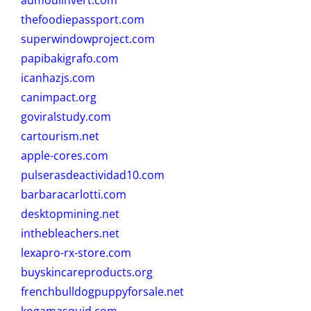
aumoulinvert.com
thefoodiepassport.com
superwindowproject.com
papibakigrafo.com
icanhazjs.com
canimpact.org
goviralstudy.com
cartourism.net
apple-cores.com
pulserasdeactividad10.com
barbaracarlotti.com
desktopmining.net
inthebleachers.net
lexapro-rx-store.com
buyskincareproducts.org
frenchbulldogpuppyforsale.net