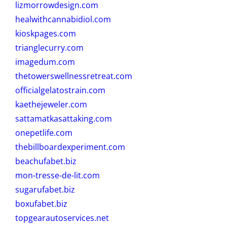
lizmorrowdesign.com
healwithcannabidiol.com
kioskpages.com
trianglecurry.com
imagedum.com
thetowerswellnessretreat.com
officialgelatostrain.com
kaethejeweler.com
sattamatkasattaking.com
onepetlife.com
thebillboardexperiment.com
beachufabet.biz
mon-tresse-de-lit.com
sugarufabet.biz
boxufabet.biz
topgearautoservices.net