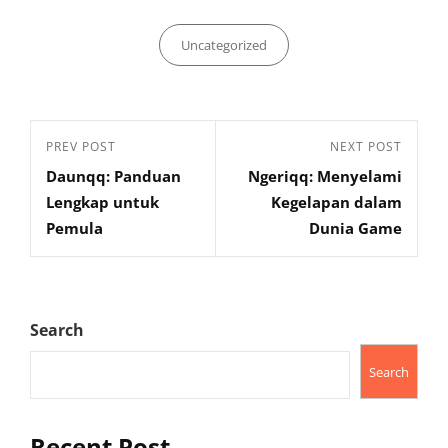
Categories
Uncategorized
Post
Previous
PREV POST
Next
NEXT POST
navigation
Daunqq: Panduan
Ngeriqq: Menyelami
Post
Post
Lengkap untuk
Kegelapan dalam
Pemula
Dunia Game
Search
Search
Recent Post