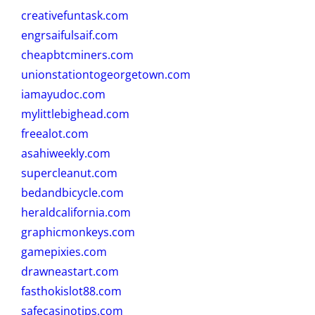
creativefuntask.com
engrsaifulsaif.com
cheapbtcminers.com
unionstationtogeorgetown.com
iamayudoc.com
mylittlebighead.com
freealot.com
asahiweekly.com
supercleanut.com
bedandbicycle.com
heraldcalifornia.com
graphicmonkeys.com
gamepixies.com
drawneastart.com
fasthokislot88.com
safecasinotips.com