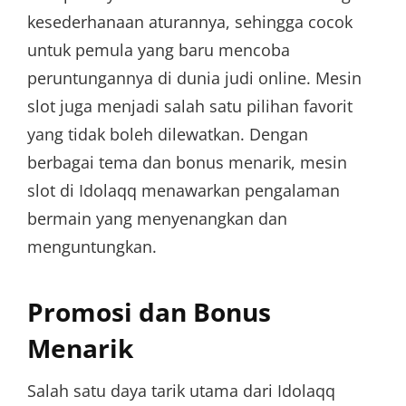
kesederhanaan aturannya, sehingga cocok
untuk pemula yang baru mencoba
peruntungannya di dunia judi online. Mesin
slot juga menjadi salah satu pilihan favorit
yang tidak boleh dilewatkan. Dengan
berbagai tema dan bonus menarik, mesin
slot di Idolaqq menawarkan pengalaman
bermain yang menyenangkan dan
menguntungkan.
Promosi dan Bonus
Menarik
Salah satu daya tarik utama dari Idolaqq