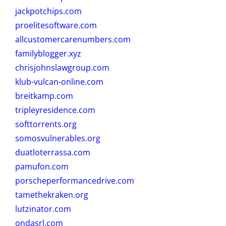
jackpotchips.com
proelitesoftware.com
allcustomercarenumbers.com
familyblogger.xyz
chrisjohnslawgroup.com
klub-vulcan-online.com
breitkamp.com
tripleyresidence.com
softtorrents.org
somosvulnerables.org
duatloterrassa.com
pamufon.com
porscheperformancedrive.com
tamethekraken.org
lutzinator.com
ondasrl.com