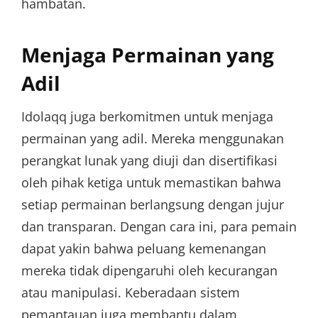
hambatan.
Menjaga Permainan yang
Adil
Idolaqq juga berkomitmen untuk menjaga
permainan yang adil. Mereka menggunakan
perangkat lunak yang diuji dan disertifikasi
oleh pihak ketiga untuk memastikan bahwa
setiap permainan berlangsung dengan jujur
dan transparan. Dengan cara ini, para pemain
dapat yakin bahwa peluang kemenangan
mereka tidak dipengaruhi oleh kecurangan
atau manipulasi. Keberadaan sistem
pemantauan juga membantu dalam