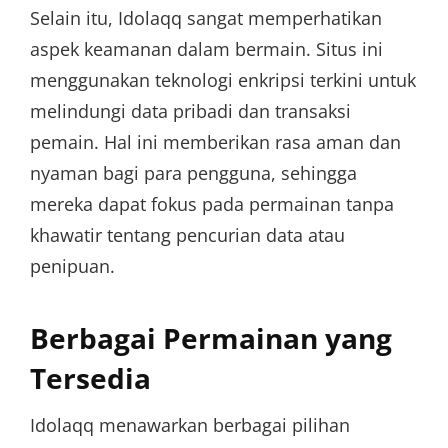
Selain itu, Idolaqq sangat memperhatikan
aspek keamanan dalam bermain. Situs ini
menggunakan teknologi enkripsi terkini untuk
melindungi data pribadi dan transaksi
pemain. Hal ini memberikan rasa aman dan
nyaman bagi para pengguna, sehingga
mereka dapat fokus pada permainan tanpa
khawatir tentang pencurian data atau
penipuan.
Berbagai Permainan yang
Tersedia
Idolaqq menawarkan berbagai pilihan