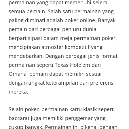
permainan yang dapat memenuhi selera
semua pemain. Salah satu permainan yang
paling diminati adalah poker online. Banyak
pemain dari berbagai penjuru dunia
berpartisipasi dalam meja permainan poker,
menciptakan atmosfer kompetitif yang
mendebarkan. Dengan berbagai jenis format
permainan seperti Texas Hold’em dan
Omaha, pemain dapat memilih sesuai
dengan tingkat keterampilan dan preferensi
mereka.
Selain poker, permainan kartu klasik seperti
baccarat juga memiliki penggemar yang
cukup banyak. Permainan ini dikenal dengan