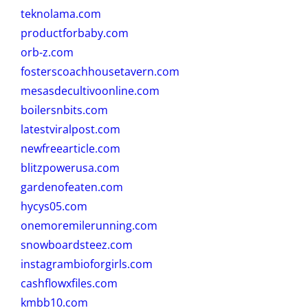
teknolama.com
productforbaby.com
orb-z.com
fosterscoachhousetavern.com
mesasdecultivoonline.com
boilersnbits.com
latestviralpost.com
newfreearticle.com
blitzpowerusa.com
gardenofeaten.com
hycys05.com
onemoremilerunning.com
snowboardsteez.com
instagrambioforgirls.com
cashflowxfiles.com
kmbb10.com