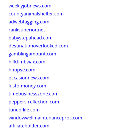
weeklyjobnews.com
countyanimalshelter.com
adwebtagging.com
ranksuperior.net
babystepahead.com
destinationoverlooked.com
gamblingamount.com
hillclimbwax.com
hnopse.com
occasionnews.com
lustofmoney.com
timebusinesszone.com
peppers-reflection.com
tuneoflife.com
windowwellmaintenancepros.com
affiliateholder.com