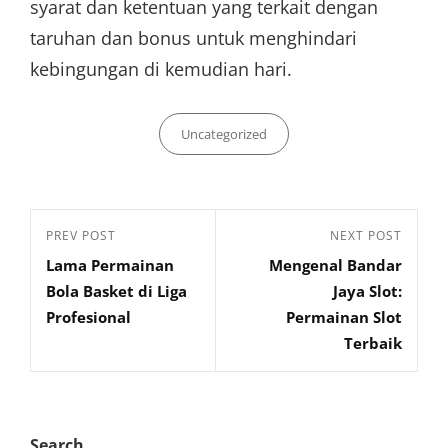
syarat dan ketentuan yang terkait dengan
taruhan dan bonus untuk menghindari
kebingungan di kemudian hari.
Categories
Uncategorized
Post
Previous
PREV POST
Next
NEXT POST
navigation
Lama Permainan
Mengenal Bandar
Post
Post
Bola Basket di Liga
Jaya Slot:
Profesional
Permainan Slot
Terbaik
Search