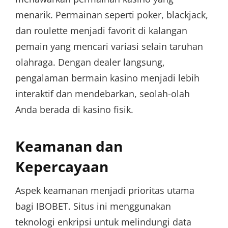
menarik. Permainan seperti poker, blackjack,
dan roulette menjadi favorit di kalangan
pemain yang mencari variasi selain taruhan
olahraga. Dengan dealer langsung,
pengalaman bermain kasino menjadi lebih
interaktif dan mendebarkan, seolah-olah
Anda berada di kasino fisik.
Keamanan dan
Kepercayaan
Aspek keamanan menjadi prioritas utama
bagi IBOBET. Situs ini menggunakan
teknologi enkripsi untuk melindungi data