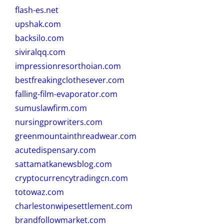
flash-es.net
upshak.com
backsilo.com
siviralqq.com
impressionresorthoian.com
bestfreakingclothesever.com
falling-film-evaporator.com
sumuslawfirm.com
nursingprowriters.com
greenmountainthreadwear.com
acutedispensary.com
sattamatkanewsblog.com
cryptocurrencytradingcn.com
totowaz.com
charlestonwipesettlement.com
brandfollowmarket.com