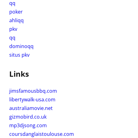
qq
poker
ahliqq
pkv
qq
dominoqq
situs pkv
Links
jimsfamousbbq.com
libertywalk-usa.com
australiamovie.net
gizmobird.co.uk
mp3djsong.com
coursdanglaistoulouse.com