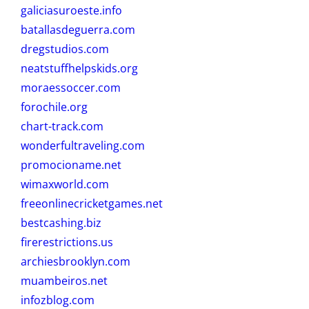
galiciasuroeste.info
batallasdeguerra.com
dregstudios.com
neatstuffhelpskids.org
moraessoccer.com
forochile.org
chart-track.com
wonderfultraveling.com
promocioname.net
wimaxworld.com
freeonlinecricketgames.net
bestcashing.biz
firerestrictions.us
archiesbrooklyn.com
muambeiros.net
infozblog.com