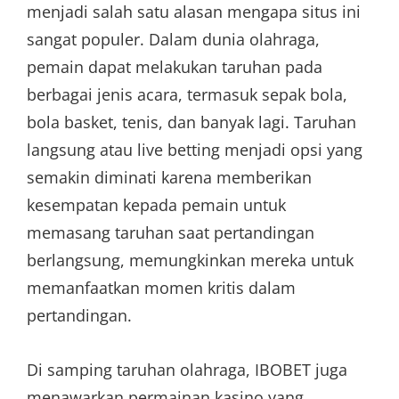
menjadi salah satu alasan mengapa situs ini
sangat populer. Dalam dunia olahraga,
pemain dapat melakukan taruhan pada
berbagai jenis acara, termasuk sepak bola,
bola basket, tenis, dan banyak lagi. Taruhan
langsung atau live betting menjadi opsi yang
semakin diminati karena memberikan
kesempatan kepada pemain untuk
memasang taruhan saat pertandingan
berlangsung, memungkinkan mereka untuk
memanfaatkan momen kritis dalam
pertandingan.
Di samping taruhan olahraga, IBOBET juga
menawarkan permainan kasino yang