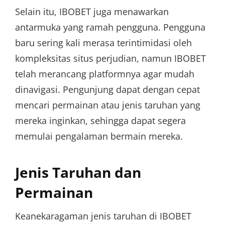
Selain itu, IBOBET juga menawarkan
antarmuka yang ramah pengguna. Pengguna
baru sering kali merasa terintimidasi oleh
kompleksitas situs perjudian, namun IBOBET
telah merancang platformnya agar mudah
dinavigasi. Pengunjung dapat dengan cepat
mencari permainan atau jenis taruhan yang
mereka inginkan, sehingga dapat segera
memulai pengalaman bermain mereka.
Jenis Taruhan dan
Permainan
Keanekaragaman jenis taruhan di IBOBET