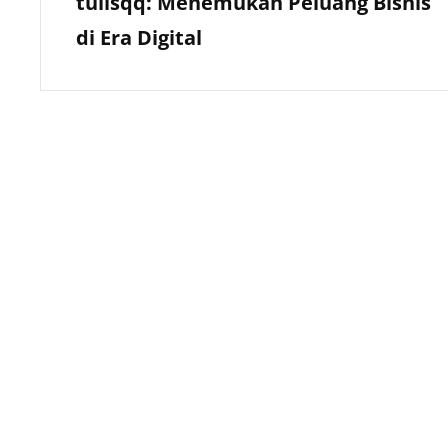
tulisqq: Menemukan Peluang Bisnis
Post
di Era Digital