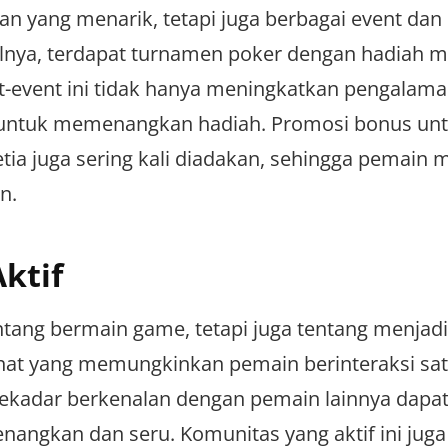
 yang menarik, tetapi juga berbagai event dan
nya, terdapat turnamen poker dengan hadiah m
nt-event ini tidak hanya meningkatkan pengalam
g untuk memenangkan hadiah. Promosi bonus un
ia juga sering kali diadakan, sehingga pemain 
n.
ktif
ang bermain game, tetapi juga tentang menjadi
r chat yang memungkinkan pemain berinteraksi s
n sekadar berkenalan dengan pemain lainnya dapa
ngkan dan seru. Komunitas yang aktif ini juga