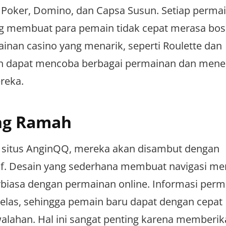
Poker, Domino, dan Capsa Susun. Setiap perma
ang membuat para pemain tidak cepat merasa bos
inan casino yang menarik, seperti Roulette dan
ain dapat mencoba berbagai permainan dan me
reka.
ng Ramah
i situs AnginQQ, mereka akan disambut dengan
if. Desain yang sederhana membuat navigasi me
biasa dengan permainan online. Informasi perm
 jelas, sehingga pemain baru dapat dengan cepat
ahan. Hal ini sangat penting karena memberik