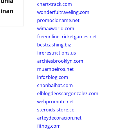
Dunia
chart-track.com
inan
wonderfultraveling.com
promocioname.net
wimaxworld.com
freeonlinecricketgames.net
bestcashing.biz
firerestrictions.us
archiesbrooklyn.com
muambeiros.net
infozblog.com
chonbaihat.com
elblogdeoscargonzalez.com
webpromote.net
steroids-store.co
arteydecoracion.net
fithog.com