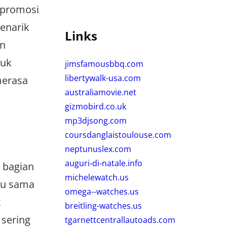
 promosi
enarik
Links
an
tuk
jimsfamousbbq.com
libertywalk-usa.com
merasa
australiamovie.net
gizmobird.co.uk
mp3djsong.com
coursdanglaistoulouse.com
neptunuslex.com
auguri-di-natale.info
 bagian
michelewatch.us
atu sama
omega--watches.us
t
breitling-watches.us
 sering
tgarnettcentrallautoads.com