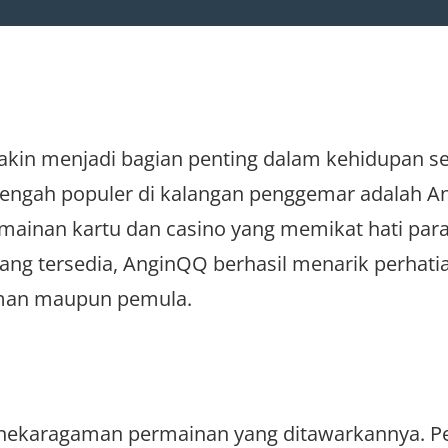
emakin menjadi bagian penting dalam kehidupan se
g tengah populer di kalangan penggemar adalah 
rmainan kartu dan casino yang memikat hati par
ang tersedia, AnginQQ berhasil menarik perhati
aman maupun pemula.
anekaragaman permainan yang ditawarkannya. 