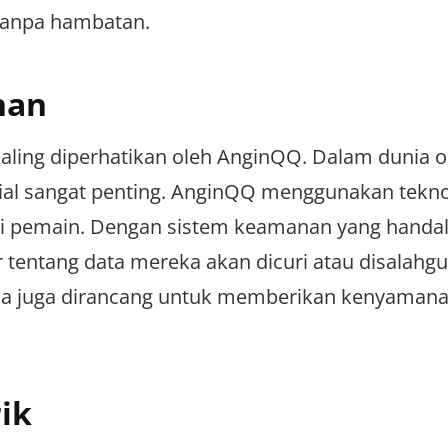
anpa hambatan.
nan
ling diperhatikan oleh AnginQQ. Dalam dunia on
sial sangat penting. AnginQQ menggunakan tekno
asi pemain. Dengan sistem keamanan yang handa
 tentang data mereka akan dicuri atau disalahg
dana juga dirancang untuk memberikan kenyaman
ik