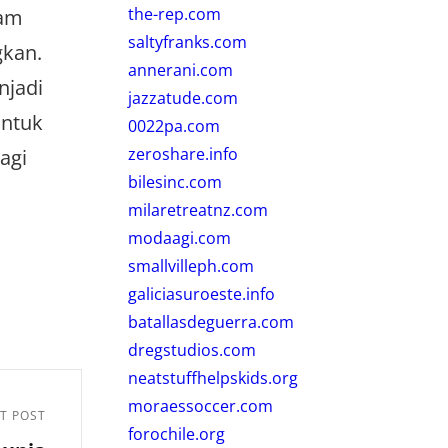
the-rep.com
lam
saltyfranks.com
gkan.
annerani.com
njadi
jazzatude.com
untuk
0022pa.com
zeroshare.info
agi
bilesinc.com
milaretreatnz.com
modaagi.com
smallvilleph.com
galiciasuroeste.info
batallasdeguerra.com
dregstudios.com
neatstuffhelpskids.org
moraessoccer.com
T POST
forochile.org