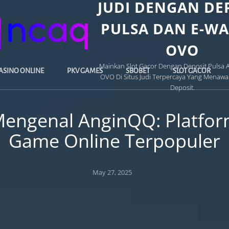
JUDI DENGAN DE
PULSA DAN E-WA
OVO
Mainkan Slot Gacor Dengan Deposit Pulsa A
ASINO ONLINE
PKV GAMES
SBOBET
SLOT GACOR
OVO Di Situs Judi Terpercaya Yang Menaw
Deposit.
engenal AnginQQ: Platfo
Game Online Terpopuler
Posted
May 27, 2025
on