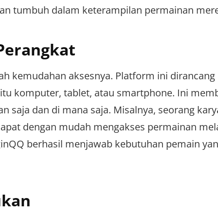
dan tumbuh dalam keterampilan permainan mer
 Perangkat
lah kemudahan aksesnya. Platform ini dirancang
 itu komputer, tablet, atau smartphone. Ini mem
pan saja dan di mana saja. Misalnya, seorang kar
a dapat dengan mudah mengakses permainan mela
inQQ berhasil menjawab kebutuhan pemain yang
ukan